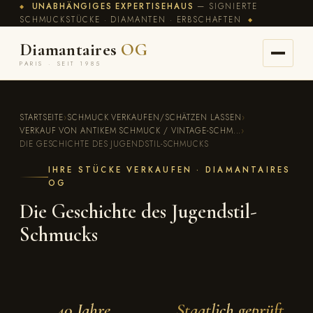
UNABHÄNGIGES EXPERTISEHAUS
— SIGNIERTE
◆
SCHMUCKSTÜCKE · DIAMANTEN · ERBSCHAFTEN
◆
Diamantaires
OG
PARIS · SEIT 1985
STARTSEITE
›
SCHMUCK VERKAUFEN/SCHÄTZEN LASSEN
›
VERKAUF VON ANTIKEM SCHMUCK / VINTAGE-SCHM...
›
DIE GESCHICHTE DES JUGENDSTIL-SCHMUCKS
IHRE STÜCKE VERKAUFEN · DIAMANTAIRES
OG
Die Geschichte des Jugendstil-
Schmucks
40 Jahre
Staatlich geprüft