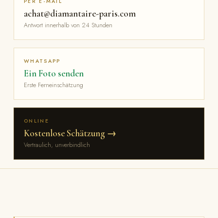
PER E-MAIL
achat@diamantaire-paris.com
Antwort innerhalb von 24 Stunden
WHATSAPP
Ein Foto senden
Erste Ferneinschätzung
ONLINE
Kostenlose Schätzung →
Vertraulich, unverbindlich