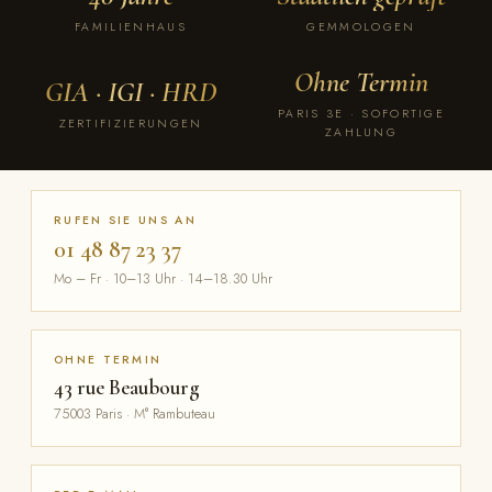
FAMILIENHAUS
GEMMOLOGEN
Ohne Termin
GIA · IGI · HRD
PARIS 3E · SOFORTIGE
ZERTIFIZIERUNGEN
ZAHLUNG
RUFEN SIE UNS AN
01 48 87 23 37
Mo – Fr · 10–13 Uhr · 14–18.30 Uhr
OHNE TERMIN
43 rue Beaubourg
75003 Paris · M° Rambuteau