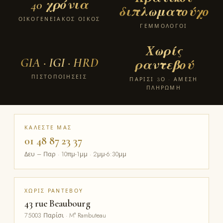
40 χρόνια
διπλωματούχοι
ΟΙΚΟΓΕΝΕΙΑΚΌΣ ΟΊΚΟΣ
ΓΕΜΜΟΛΌΓΟΙ
Χωρίς
GIA · IGI · HRD
ραντεβού
ΠΙΣΤΟΠΟΙΉΣΕΙΣ
ΠΑΡΊΣΙ 3Ο · ΆΜΕΣΗ
ΠΛΗΡΩΜΉ
ΚΑΛΈΣΤΕ ΜΑΣ
01 48 87 23 37
Δευ – Παρ · 10πμ-1μμ · 2μμ-6:30μμ
ΧΩΡΊΣ ΡΑΝΤΕΒΟΎ
43 rue Beaubourg
75003 Παρίσι · M° Rambuteau