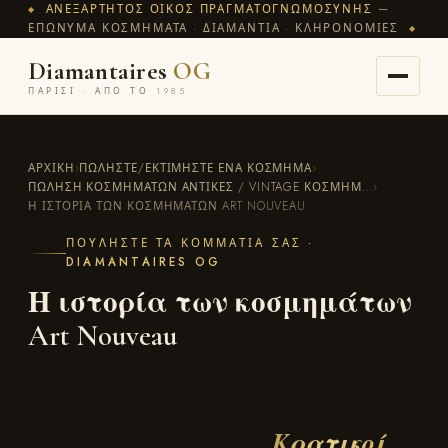
ΑΝΕΞΆΡΤΗΤΟΣ ΟΊΚΟΣ ΠΡΑΓΜΑΤΟΓΝΩΜΟΣΎΝΗΣ
—
◆
ΕΠΏΝΥΜΑ ΚΟΣΜΉΜΑΤΑ · ΔΙΑΜΆΝΤΙΑ · ΚΛΗΡΟΝΟΜΙΈΣ
◆
Diamantaires
OG
ΠΑΡΊΣΙ · ΑΠΌ ΤΟ 1985
ΑΡΧΙΚΉ
›
ΠΩΛΉΣΤΕ/ΕΚΤΙΜΉΣΤΕ ΈΝΑ ΚΌΣΜΗΜΑ
›
ΠΏΛΗΣΗ ΚΟΣΜΗΜΆΤΩΝ ΑΝΤΊΚΕΣ / VINTAGE ΚΟΣΜΉΜ...
›
Η ΙΣΤΟΡΊΑ ΤΩΝ ΚΟΣΜΗΜΆΤΩΝ ART NOUVEAU
ΠΟΥΛΉΣΤΕ ΤΑ ΚΟΜΜΆΤΙΑ ΣΑΣ ·
DIAMANTAIRES OG
Η ιστορία των κοσμημάτων
Art Nouveau
Κρατικοί