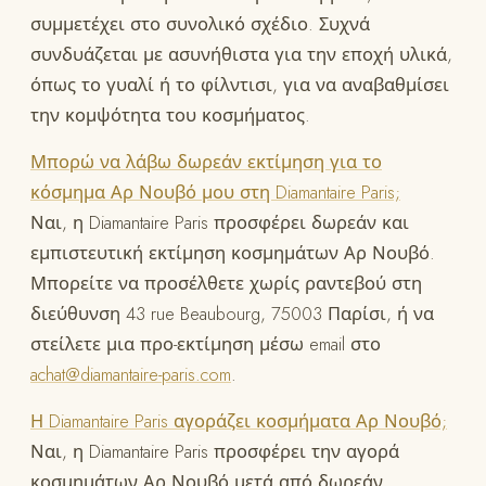
συμμετέχει στο συνολικό σχέδιο. Συχνά
συνδυάζεται με ασυνήθιστα για την εποχή υλικά,
όπως το γυαλί ή το φίλντισι, για να αναβαθμίσει
την κομψότητα του κοσμήματος.
Μπορώ να λάβω δωρεάν εκτίμηση για το
κόσμημα Αρ Νουβό μου στη Diamantaire Paris;
Ναι, η Diamantaire Paris προσφέρει δωρεάν και
εμπιστευτική εκτίμηση κοσμημάτων Αρ Νουβό.
Μπορείτε να προσέλθετε χωρίς ραντεβού στη
διεύθυνση 43 rue Beaubourg, 75003 Παρίσι, ή να
στείλετε μια προ-εκτίμηση μέσω email στο
achat@diamantaire-paris.com
.
Η Diamantaire Paris αγοράζει κοσμήματα Αρ Νουβό;
Ναι, η Diamantaire Paris προσφέρει την αγορά
κοσμημάτων Αρ Νουβό μετά από δωρεάν