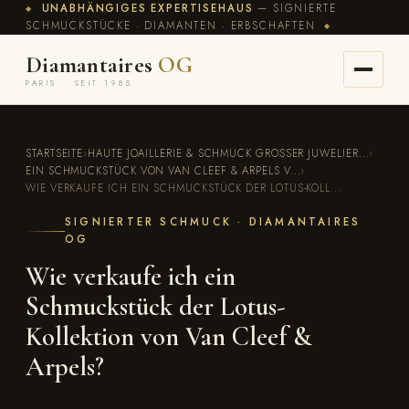
UNABHÄNGIGES EXPERTISEHAUS
— SIGNIERTE
◆
SCHMUCKSTÜCKE · DIAMANTEN · ERBSCHAFTEN
◆
Diamantaires
OG
PARIS · SEIT 1985
STARTSEITE
›
HAUTE JOAILLERIE & SCHMUCK GROSSER JUWELIER...
›
EIN SCHMUCKSTÜCK VON VAN CLEEF & ARPELS V...
›
WIE VERKAUFE ICH EIN SCHMUCKSTÜCK DER LOTUS-KOLL...
SIGNIERTER SCHMUCK · DIAMANTAIRES
OG
Wie verkaufe ich ein
Schmuckstück der Lotus-
Kollektion von Van Cleef &
Arpels?