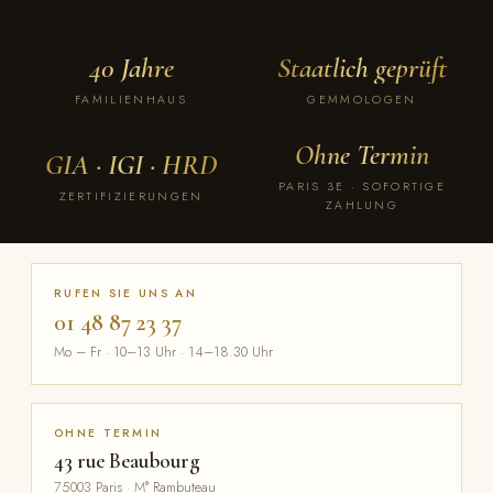
40 Jahre
Staatlich geprüft
FAMILIENHAUS
GEMMOLOGEN
Ohne Termin
GIA · IGI · HRD
PARIS 3E · SOFORTIGE
ZERTIFIZIERUNGEN
ZAHLUNG
RUFEN SIE UNS AN
01 48 87 23 37
Mo – Fr · 10–13 Uhr · 14–18.30 Uhr
OHNE TERMIN
43 rue Beaubourg
75003 Paris · M° Rambuteau