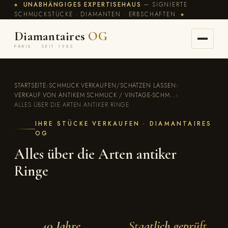
UNABHÄNGIGES EXPERTISEHAUS
— SIGNIERTE
◆
SCHMUCKSTÜCKE · DIAMANTEN · ERBSCHAFTEN
◆
Diamantaires
OG
PARIS · SEIT 1985
STARTSEITE
›
SCHMUCK VERKAUFEN/SCHÄTZEN LASSEN
›
VERKAUF VON ANTIKEM SCHMUCK / VINTAGE-SCHM...
›
ALLES ÜBER DIE ARTEN ANTIKER RINGE
IHRE STÜCKE VERKAUFEN · DIAMANTAIRES
OG
Alles über die Arten antiker
Ringe
40 Jahre
Staatlich geprüft