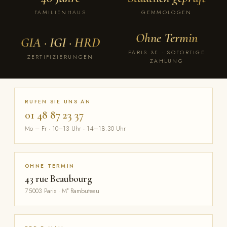
FAMILIENHAUS
GEMMOLOGEN
Ohne Termin
GIA · IGI · HRD
PARIS 3E · SOFORTIGE
ZERTIFIZIERUNGEN
ZAHLUNG
RUFEN SIE UNS AN
01 48 87 23 37
Mo – Fr · 10–13 Uhr · 14–18.30 Uhr
OHNE TERMIN
43 rue Beaubourg
75003 Paris · M° Rambuteau