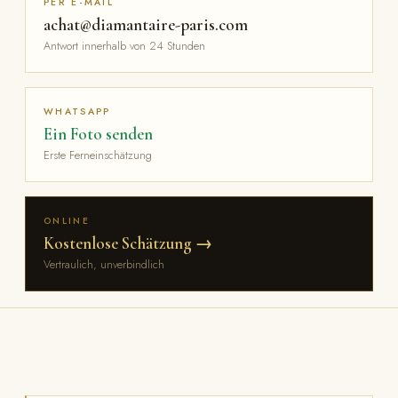
PER E-MAIL
achat@diamantaire-paris.com
Antwort innerhalb von 24 Stunden
WHATSAPP
Ein Foto senden
Erste Ferneinschätzung
ONLINE
Kostenlose Schätzung →
Vertraulich, unverbindlich