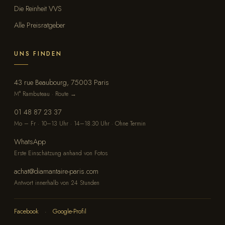
Die Reinheit VVS
Alle Preisratgeber
UNS FINDEN
43 rue Beaubourg, 75003 Paris
M° Rambuteau · Route →
01 48 87 23 37
Mo – Fr · 10–13 Uhr · 14–18.30 Uhr · Ohne Termin
WhatsApp
Erste Einschätzung anhand von Fotos
achat@diamantaire-paris.com
Antwort innerhalb von 24 Stunden
Facebook
·
Google-Profil