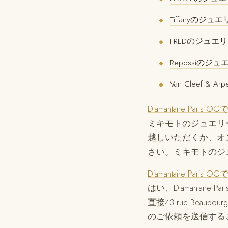
Tiffanyのジ
◆
FREDのジュエ
◆
Repossiのジ
◆
Van Cleef &
◆
Diamantaire P
ミキモトのジュエリーを売却
越しいただくか、オン
さい。ミキモトのジ
Diamantaire
はい、Diamanta
直接43 rue Beaub
のご依頼を送信する