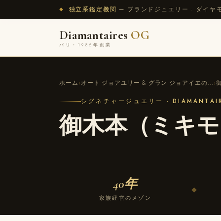
独立系鑑定機関
— ブランドジュエリー · ダイヤ
◆
Diamantaires
OG
パリ・1985年創業
ホーム
›
オート ジョアユリー & グラン ジョアイエの...
›
シグネチャージュエリー · DIAMANTAIR
御木本（ミキモ
40年
◆
家族経営のメゾン