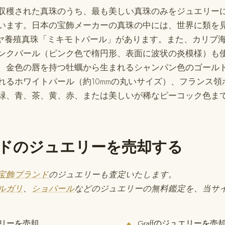
収穫された真珠のうち、最も美しい真珠のみをジュエリー
ています。日本の宝飾メーカーの真珠の中には、世界に類を
コヤ養殖真珠「ミキモトパール」があります。また、カリブ
ンクパール（ピンク色で楕円形、表面に波状の炎模様）も
、金色の唇を持つ牡蠣から生まれるシャンパン色のゴール
れるホワイトパール（約10mmの丸いサイズ）、フランス領
緑、青、茶、黄、赤、または美しいが稀なピーコック色まで
ドのジュエリーを売却する
宝飾ブランド
のジュエリーも査定いたします。
ルガリ
、
ショパール
などのジュエリーの無料鑑定を、当サ
ュエリーを売却
Graffのジュエリーを売
◆