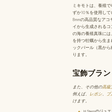
ミキモトは、養殖で
ずか10％を使用し
8mmの高品質なア
イから生成されるコ
の海の養殖真珠には
を持つ牡蠣から生ま
ックパール（黒から
ります。
宝飾ブラン
また、その他の
高級
例えば、
レポシ
、
ブ
けます。
H.Sternのジ
◆