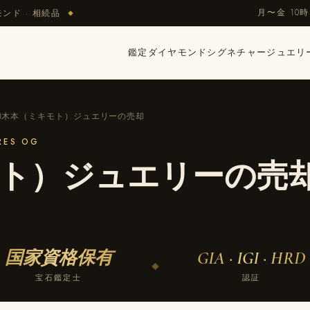
月〜金 10時
モンド · 相続品
◆
鑑定
ダイヤモンド
シグネチャージュエリ
御木本（ミキモト）ジュエリーの売却
ES OG
ト）ジュエリーの売
国家資格保有
GIA · IGI · HRD
◆
宝石鑑定士
認証