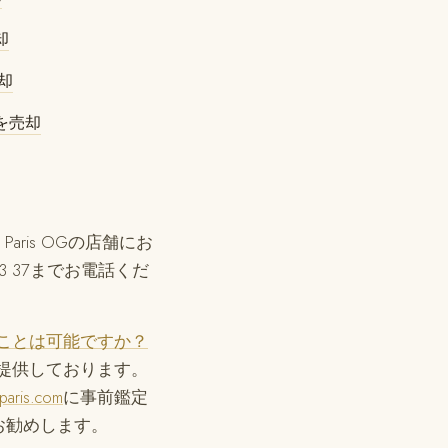
却
売却
ーを売却
 Paris OGの店舗にお
3 37までお電話くだ
けることは可能ですか？
定を提供しております。
-paris.com
に事前鑑定
お勧めします。