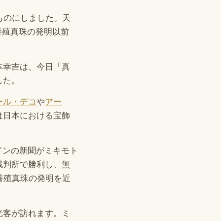
ものにしました。天
養殖真珠の発明以前
本幸吉は、今日「真
した。
ール・デコ
や
アー
は日本における宝飾
ドンの新聞がミキモト
裁判所で勝利し、無
養殖真珠の発明を近
光客が訪れます。ミ