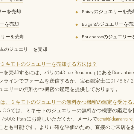
ュエリーを売却
Poirayのジュエリーを売
◆
リーを売却
Bulgariのジュエリーを
◆
ュエリーを売却
Boucheronのジュエリ
◆
 Arpelsのジュエリーを売却
aris OGでミキモトのジュエリーを売却する方法は？
するには、パリの43 rue BeaubourgにあるDiamantaire
ラインでフォームを送信するか、宝石鑑定士に01 48 87 2
ュエリーの無料かつ機密の鑑定を提供しております。
 Paris OGでは、ミキモトのジュエリーの無料かつ機密の鑑定を受
ire Paris OGでは、ミキモトのジュエリーの無料かつ機密の鑑
ourg 75003 Parisにお越しいただくか、メールで
achat@diamantaire
ことも可能です。より正確な評価のため、直接のご来店を