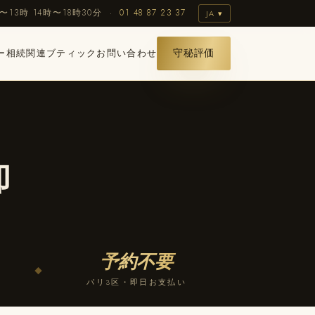
〜13時 14時〜18時30分 ·
01 48 87 23 37
JA ▾
ー
相続関連
ブティック
お問い合わせ
守秘評価
却
予約不要
◆
パリ3区・即日お支払い