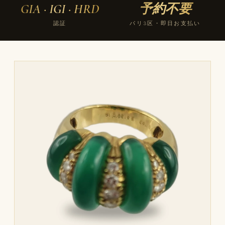
GIA · IGI · HRD
予約不要
認証
パリ3区・即日お支払い