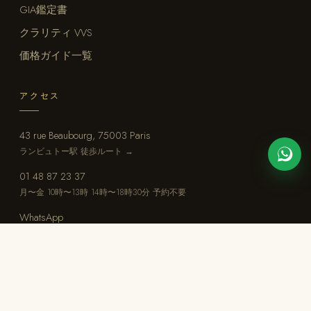
GIA鑑定書
クラリティ VVS
価格ガイド一覧
アクセス
43 rue Beaubourg, 75003 Paris
ランビュトー駅 徒歩ルート →
01 48 87 23 37
月〜金 10時〜13時 14時〜18時30分 予約不要
WhatsApp
写真による簡易査定
achat@diamantaire-paris.com
24時間以内にご返信