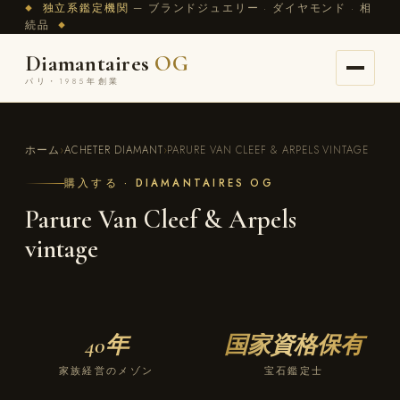
独立系鑑定機関
— ブランドジュエリー · ダイヤモンド · 相
◆
続品
◆
Diamantaires
OG
パリ・1985年創業
ホーム
›
ACHETER DIAMANT
›
PARURE VAN CLEEF & ARPELS VINTAGE
購入する · DIAMANTAIRES OG
Parure Van Cleef & Arpels
vintage
40年
国家資格保有
家族経営のメゾン
宝石鑑定士