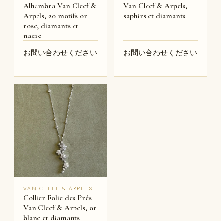
Alhambra Van Cleef &
Van Cleef & Arpels,
Arpels, 20 motifs or
saphirs et diamants
rose, diamants et
nacre
お問い合わせください
お問い合わせください
VAN CLEEF & ARPELS
Collier Folie des Prés
Van Cleef & Arpels, or
blanc et diamants