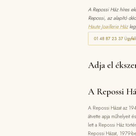
A Repossi Ház híres ele
Repossi, az alapító dé
Haute Joaillerie Ház
legy
01 48 87 23 37 Ügyfél
Adja el éksze
A Repossi Há
A Repossi Házat az 194
átvette apja műhelyeit é
lett a Repossi Ház tört
Repossi Házat, 1979-be