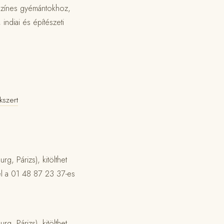
 színes gyémántokhoz,
, indiai és építészeti
kszert
, Párizs), kitölthet
el a 01 48 87 23 37-es
, Párizs), kitölthet