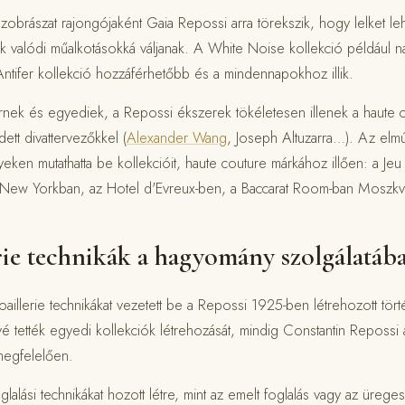
zobrászat rajongójaként Gaia Repossi arra törekszik, hogy lelket l
k valódi műalkotásokká váljanak. A White Noise kollekció például 
 Antifer kollekció hozzáférhetőbb és a mindennapokhoz illik.
nek és egyediek, a Repossi ékszerek tökéletesen illenek a haute c
tt divattervezőkkel (
Alexander Wang
, Joseph Altuzarra…). Az elm
eken mutathatta be kollekcióit, haute couture márkához illően: a Je
 New Yorkban, az Hotel d'Evreux-ben, a Baccarat Room-ban Mosz
rie technikák a hagyomány szolgálatáb
oaillerie technikákat vezetett be a Repossi 1925-ben létrehozott tör
é tették egyedi kollekciók létrehozását, mindig Constantin Repossi ál
 megfelelően.
lalási technikákat hozott létre, mint az emelt foglalás vagy az ürege