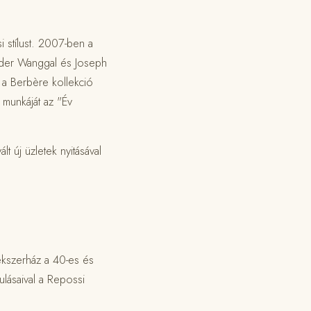
i stílust. 2007-ben a
ander Wanggal és Joseph
: a Berbère kollekció
munkáját az "Év
 új üzletek nyitásával
ékszerház a 40-es és
lásaival a Repossi