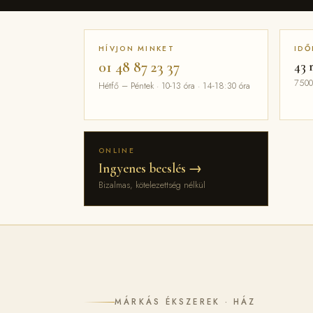
HÍVJON MINKET
IDŐ
01 48 87 23 37
43 
7500
Hétfő – Péntek · 10-13 óra · 14-18:30 óra
ONLINE
Ingyenes becslés →
Bizalmas, kötelezettség nélkül
MÁRKÁS ÉKSZEREK · HÁZ