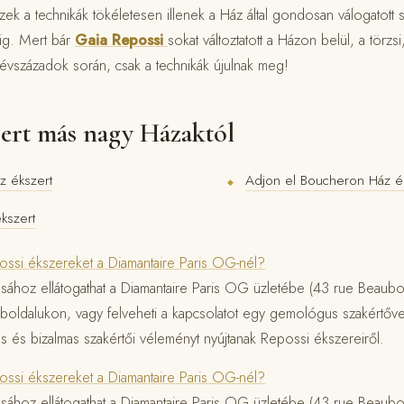
zek a technikák tökéletesen illenek a Ház által gondosan válogatott
kig. Mert bár
Gaia Repossi
sokat változtatott a Házon belül, a törzsi
z évszázadok során, csak a technikák újulnak meg!
zert más nagy Házaktól
z ékszert
Adjon el Boucheron Ház é
◆
ékszert
ssi ékszereket a Diamantaire Paris OG-nél?
ához ellátogathat a Diamantaire Paris OG üzletébe (43 rue Beaubourg
eboldalukon, vagy felveheti a kapcsolatot egy gemológus szakértőv
 és bizalmas szakértői véleményt nyújtanak Repossi ékszereiről.
ssi ékszereket a Diamantaire Paris OG-nél?
ához ellátogathat a Diamantaire Paris OG üzletébe (43 rue Beaubourg