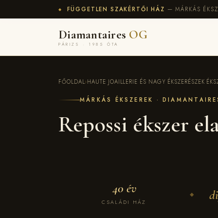
FÜGGETLEN SZAKÉRTŐI HÁZ
— MÁRKÁS ÉKSZ
◆
Diamantaires
OG
PÁRIZS · 1985 ÓTA
FŐOLDAL
›
HAUTE JOAILLERIE ÉS NAGY ÉKSZERÉSZEK ÉKSZ
MÁRKÁS ÉKSZEREK · DIAMANTAIR
Repossi ékszer el
40 év
d
◆
CSALÁDI HÁZ