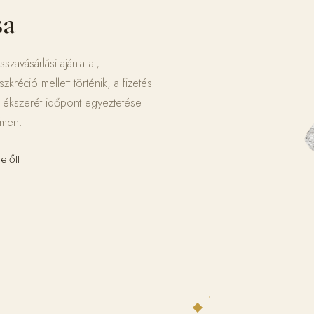
sa
zavásárlási ajánlattal,
zkréció mellett történik, a fizetés
i ékszerét időpont egyeztetése
ímen.
előtt