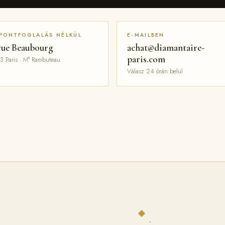
PONTFOGLALÁS NÉLKÜL
E-MAILBEN
rue Beaubourg
achat@diamantaire-
paris.com
3 Paris · M° Rambuteau
Válasz 24 órán belül