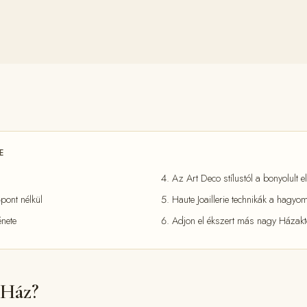
E
Az Art Deco stílustól a bonyolult e
őpont nélkül
Haute Joaillerie technikák a hagy
énete
Adjon el ékszert más nagy Házakt
 Ház?