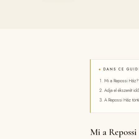
DANS CE GUID
◆
Mi a Repossi Ház?
Adja el ékszerét id
A Repossi Ház tört
Mi a Repossi