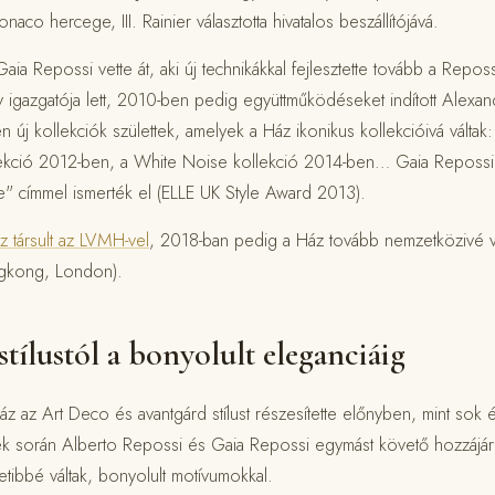
co hercege, III. Rainier választotta hivatalos beszállítójává.
ia Repossi vette át, aki új technikákkal fejlesztette tovább a Reposs
v igazgatója lett, 2010-ben pedig együttműködéseket indított Alex
en új kollekciók születtek, amelyek a Ház ikonikus kollekcióivá váltak
lekció 2012-ben, a White Noise kollekció 2014-ben… Gaia Repossi 
e" címmel ismerték el (ELLE UK Style Award 2013).
 társult az LVMH-vel
, 2018-ban pedig a Ház tovább nemzetközivé vált
ngkong, London).
tílustól a bonyolult eleganciáig
 az Art Deco és avantgárd stílust részesítette előnyben, mint sok 
 során Alberto Repossi és Gaia Repossi egymást követő hozzájáru
tibbé váltak, bonyolult motívumokkal.