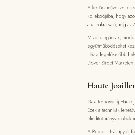
A kortárs művészet és s
kollekciójába, hogy azo
alkalmakra való, míg az
Mivel elegánsak, moder
együttműködéseket kezde
Ház a legelőkelőbb hely
Dover Street Marketen
Haute Joaille
Gaia Repossi új Haute J
Ezek a technikák lehetőv
elindított irányvonalnak
A Repossi Ház így új fog