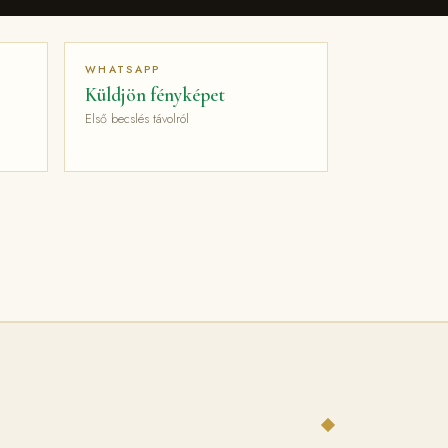
WHATSAPP
Küldjön fényképet
Első becslés távolról