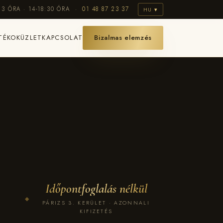
13 ÓRA · 14-18:30 ÓRA ·
01 48 87 23 37
HU ▾
TÉKOK
ÜZLET
KAPCSOLAT
Bizalmas elemzés
Időpontfoglalás nélkül
◆
PÁRIZS 3. KERÜLET · AZONNALI
KIFIZETÉS