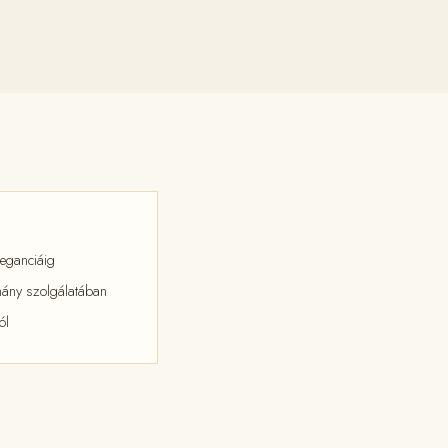
leganciáig
omány szolgálatában
ól