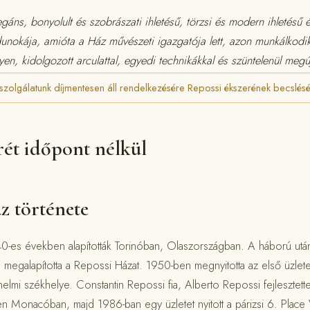
gáns, bonyolult és szobrászati ihletésű, törzsi és modern ihletésű 
dunokája, amióta a Ház művészeti igazgatója lett, azon munkálkodi
en, kidolgozott arculattal, egyedi technikákkal és szüntelenül megúj
szolgálatunk díjmentesen áll rendelkezésére Repossi ékszerének becslés
rét időpont nélkül
z története
0-es években alapították Torinóban, Olaszországban. A háború utá
s megalapította a Repossi Házat. 1950-ben megnyitotta az első üzlete
énelmi székhelye. Constantin Repossi fia, Alberto Repossi fejlesztet
n Monacóban, majd 1986-ban egy üzletet nyitott a párizsi 6. Pla