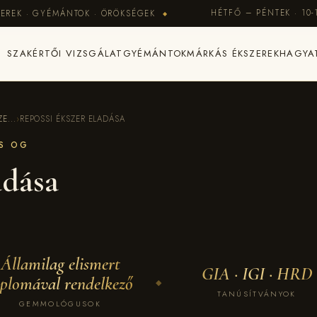
HÉTFŐ – PÉNTEK · 10-
EREK · GYÉMÁNTOK · ÖRÖKSÉGEK
◆
SZAKÉRTŐI VIZSGÁLAT
GYÉMÁNTOK
MÁRKÁS ÉKSZEREK
HAGYA
E...
›
REPOSSI ÉKSZER ELADÁSA
ES OG
adása
Államilag elismert
GIA · IGI · HRD
iplomával rendelkező
◆
TANÚSÍTVÁNYOK
GEMMOLÓGUSOK