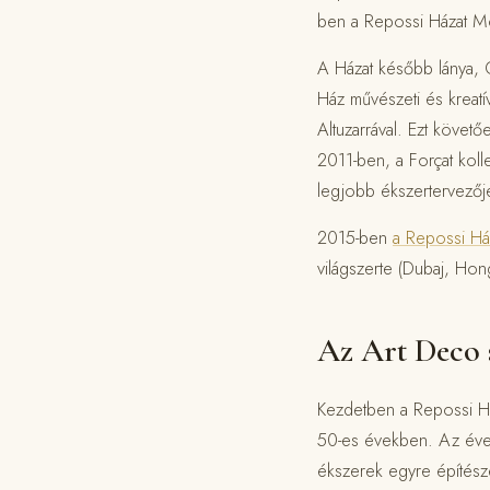
ben a Repossi Házat Mona
A Házat később lánya, Ga
Ház művészeti és kreatí
Altuzarrával. Ezt követő
2011-ben, a Forçat kol
legjobb ékszertervezőj
2015-ben
a Repossi Ház
világszerte (Dubaj, Ho
Az Art Deco s
Kezdetben a Repossi Ház
50-es években. Az évek
ékszerek egyre építésze