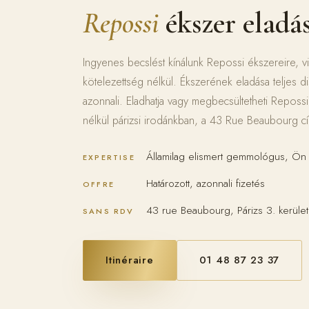
Repossi
ékszer eladá
Ingyenes becslést kínálunk Repossi ékszereire, viss
kötelezettség nélkül. Ékszerének eladása teljes dis
azonnali. Eladhatja vagy megbecsültetheti Reposs
nélkül párizsi irodánkban, a 43 Rue Beaubourg c
Államilag elismert gemmológus, Ön 
EXPERTISE
Határozott, azonnali fizetés
OFFRE
43 rue Beaubourg, Párizs 3. kerület
SANS RDV
Itinéraire
01 48 87 23 37