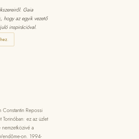
ékszereiről. Gaia
k, hogy az egyik vezető
uló inspirációval.
éhez.
n Constantin Repossi
t Torinóban: ez az üzlet
te nemzetközivé a
ce Vendôme-on. 1994-