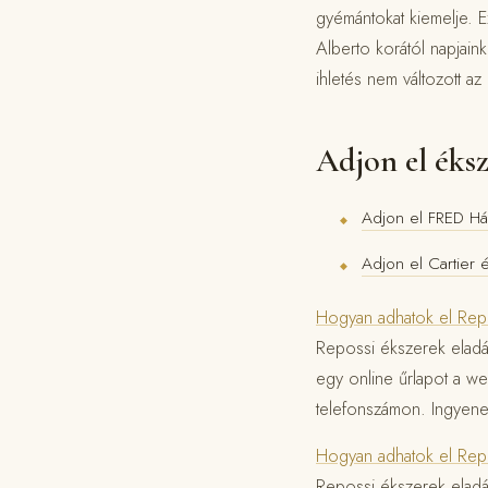
gyémántokat kiemelje. E
Alberto korától napjain
ihletés nem változott a
Adjon el éks
Adjon el FRED Há
◆
Adjon el Cartier 
◆
Hogyan adhatok el Repo
Repossi ékszerek eladás
egy online űrlapot a w
telefonszámon. Ingyenes
Hogyan adhatok el Repo
Repossi ékszerek eladás