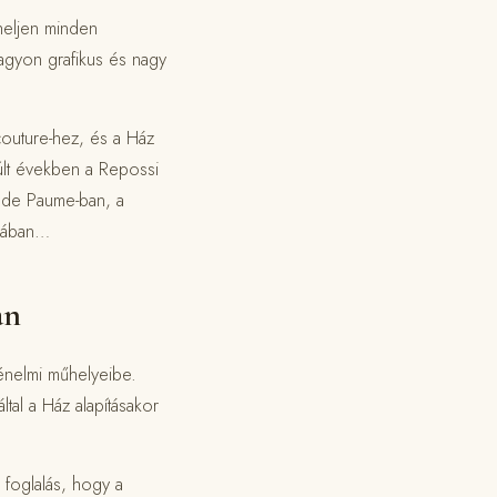
eheljen minden
nagyon grafikus és nagy
outure-hez, és a Ház
últ években a Repossi
u de Paume-ban, a
kvában…
an
ténelmi műhelyeibe.
tal a Ház alapításakor
s foglalás, hogy a