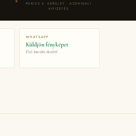
◆
PÁRIZS 3. KERÜLET · AZONNALI
KIFIZETÉS
WHATSAPP
Küldjön fényképet
Első becslés távolról