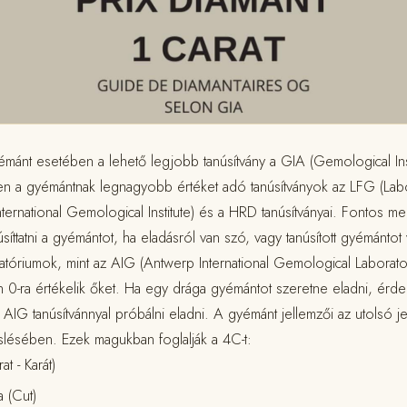
yémánt esetében a lehető legjobb tanúsítvány a GIA (Gemological Ins
ően a gyémántnak legnagyobb értéket adó tanúsítványok az LFG (Labo
ternational Gemological Institute) és a HRD tanúsítványai. Fontos 
núsíttatni a gyémántot, ha eladásról van szó, vagy tanúsított gyémántot 
tóriumok, mint az AIG (Antwerp International Gemological Laborator
0-ra értékelik őket. Ha egy drága gyémántot szeretne eladni, érde
 AIG tanúsítvánnyal próbálni eladni. A gyémánt jellemzői az utolsó j
lésében. Ezek magukban foglalják a 4C-t:
t - Karát)
 (Cut)