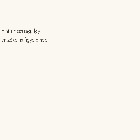
int a tisztaság. Így
llemzőket is figyelembe