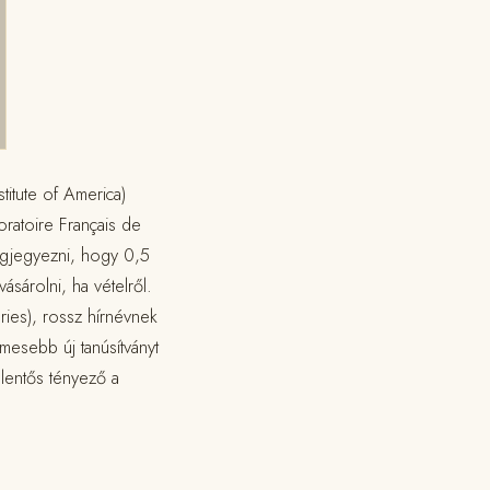
titute of America)
ratoire Français de
megjegyezni, hogy 0,5
vásárolni, ha vételről.
ies), rossz hírnévnek
mesebb új tanúsítványt
elentős tényező a