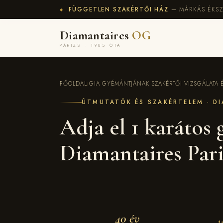
FÜGGETLEN SZAKÉRTŐI HÁZ
— MÁRKÁS ÉKSZ
◆
Diamantaires
OG
PÁRIZS · 1985 ÓTA
FŐOLDAL
›
GIA GYÉMÁNTJÁNAK SZAKÉRTŐI VIZSGÁLATA ÉS
ÚTMUTATÓK ÉS SZAKÉRTELEM · D
Adja el 1 karátos
Diamantaires Pari
40 év