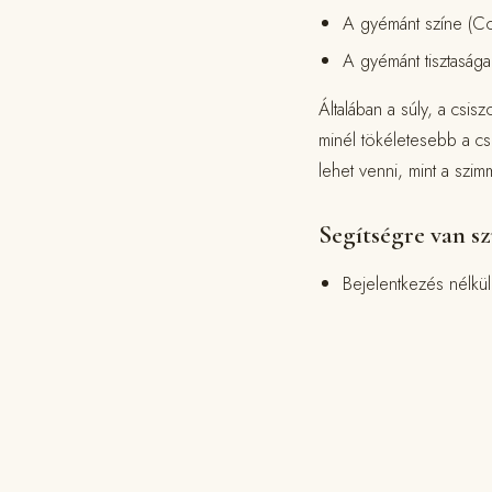
A gyémánt színe (Co
A gyémánt tisztasága 
Általában a súly, a csi
minél tökéletesebb a cs
lehet venni, mint a szim
Segítségre van s
Bejelentkezés nélk