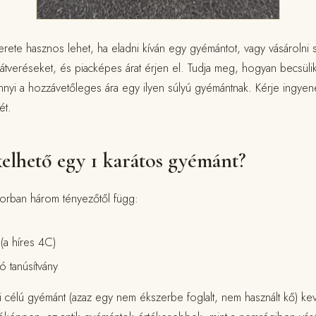
rete hasznos lehet, ha eladni kíván egy gyémántot, vagy vásárolni 
 átveréseket, és piacképes árat érjen el. Tudja meg, hogyan becsülik
nnyi a hozzávetőleges ára egy ilyen súlyú gyémántnak. Kérje ingye
ét.
elhető egy 1 karátos gyémánt?
orban három tényezőtől függ:
(a híres 4C)
ó tanúsítvány
i célú gyémánt (azaz egy nem ékszerbe foglalt, nem használt kő) ke