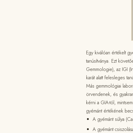
Egy kiválóan értékelt g
tanúsítványa. Ezt követ
Gemmologie), az IGI (In
karát alatt felesleges ta
Más gemmológiai labora
örvendenek, és gyakran 
kérni a GIA-tól, mintsem
gyémánt értékének becs
A gyémánt súlya (Cara
A gyémánt csiszolása