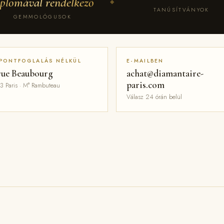
iplomával rendelkező
◆
TANÚSÍTVÁNYOK
GEMMOLÓGUSOK
PONTFOGLALÁS NÉLKÜL
E-MAILBEN
rue Beaubourg
achat@diamantaire-
paris.com
3 Paris · M° Rambuteau
Válasz 24 órán belül