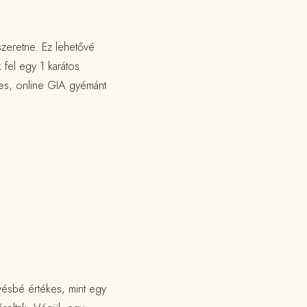
szeretne. Ez lehetővé
 fel egy 1 karátos
nes, online GIA gyémánt
vésbé értékes, mint egy