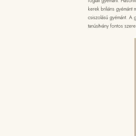
foglalt gyémánt. Hason
kerek briliáns gyémánt m
csiszolású gyémánt. A gy
tanúsítvány fontos szer