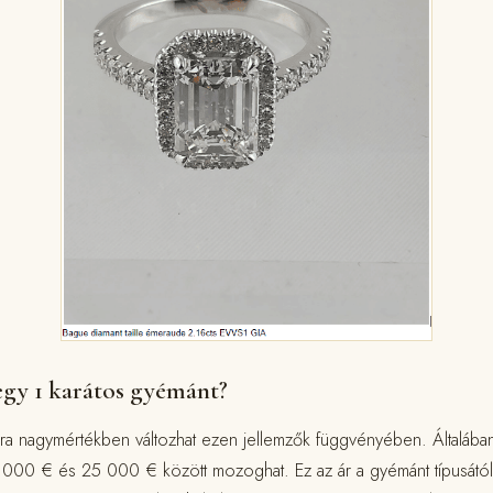
gy 1 karátos gyémánt?
ára nagymértékben változhat ezen jellemzők függvényében. Általába
2 000 € és 25 000 € között mozoghat. Ez az ár a gyémánt típusától