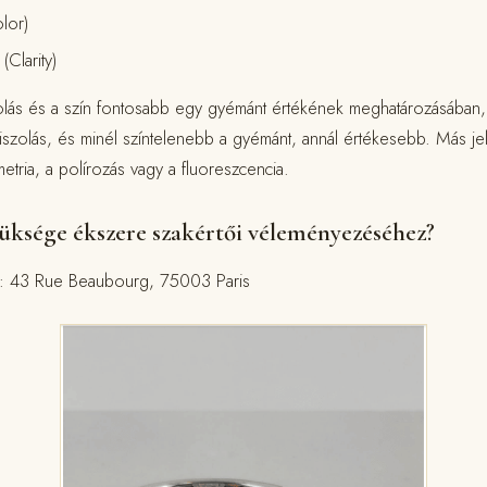
lor)
(Clarity)
szolás és a szín fontosabb egy gyémánt értékének meghatározásában, m
iszolás, és minél színtelenebb a gyémánt, annál értékesebb. Más je
metria, a polírozás vagy a fluoreszcencia.
züksége ékszere szakértői véleményezéséhez?
ül: 43 Rue Beaubourg, 75003 Paris