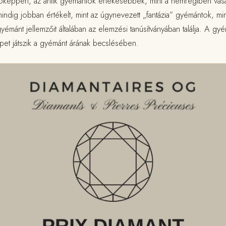
lóképpen, az antik gyémántok értékesebbek, mint a nemrégiben vásá
indig jobban értékelt, mint az úgynevezett „fantázia” gyémántok, min
émánt jellemzőit általában az elemzési tanúsítványában találja. A gy
epet játszik a gyémánt árának becslésében.