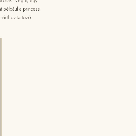
roltak. Végül, egy
t például a princess
émánthoz tartozó