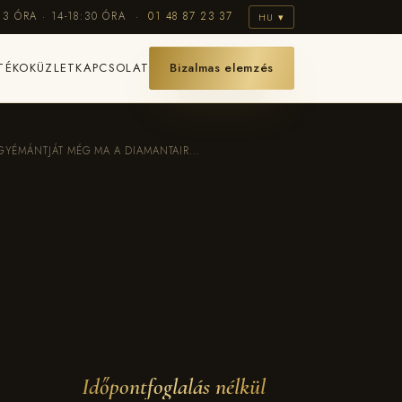
13 ÓRA · 14-18:30 ÓRA ·
01 48 87 23 37
HU ▾
TÉKOK
ÜZLET
KAPCSOLAT
Bizalmas elemzés
 GYÉMÁNTJÁT MÉG MA A DIAMANTAIR...
Időpontfoglalás nélkül