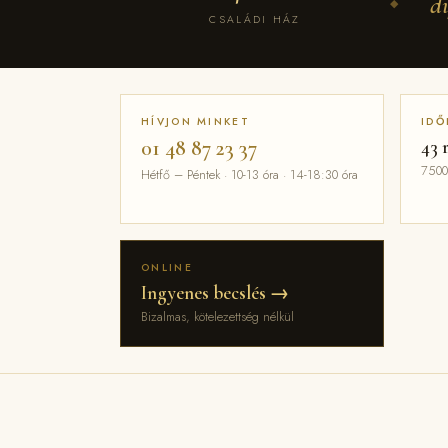
d
◆
CSALÁDI HÁZ
HÍVJON MINKET
IDŐ
01 48 87 23 37
43 
7500
Hétfő – Péntek · 10-13 óra · 14-18:30 óra
ONLINE
Ingyenes becslés →
Bizalmas, kötelezettség nélkül