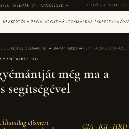
HÉTFŐ – PÉNTEK · 10-
EREK · GYÉMÁNTOK · ÖRÖKSÉGEK
◆
SZAKÉRTŐI VIZSGÁLAT
GYÉMÁNTOK
MÁRKÁS ÉKSZEREK
HAGYA
 É...
›
ADJA EL GYÉMÁNTJAIT A DIAMANTAIRES PARIS K...
›
ADJA EL 1 KARÁTOS
IAMANTAIRES OG
 gyémántját még ma a
s segítségével
Államilag elismert
GIA · IGI · HRD