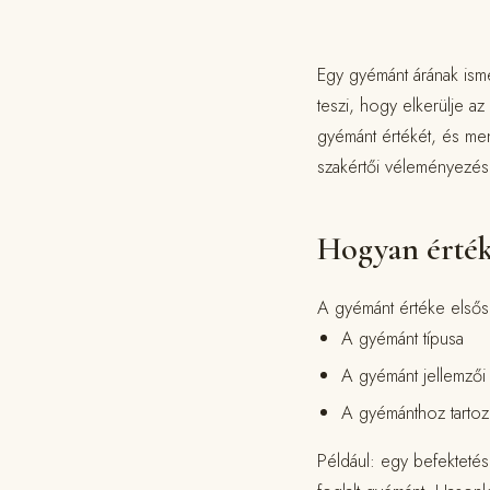
Egy gyémánt árának isme
teszi, hogy elkerülje az
gyémánt értékét, és me
szakértői véleményezés
Hogyan érték
A gyémánt értéke elsős
A gyémánt típusa
A gyémánt jellemzői 
A gyémánthoz tartoz
Például: egy befektetés