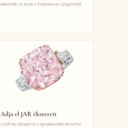
alapították, és azóta is folyamatosan újragondolja
Adja el JAR ékszereit
A JAR ház kétségkívül a legrejtélyesebb ékszerház…