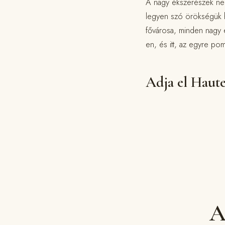
A nagy ékszerészek nemc
legyen szó örökségük han
fővárosa, minden nagy 
en, és itt, az egyre po
Adja el Haute
A