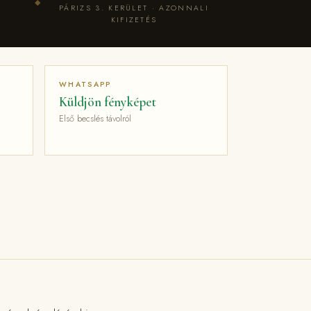
◆
PÁRIZS 3. KERÜLET · AZONNALI
KIFIZETÉS
WHATSAPP
Küldjön fényképet
Első becslés távolról