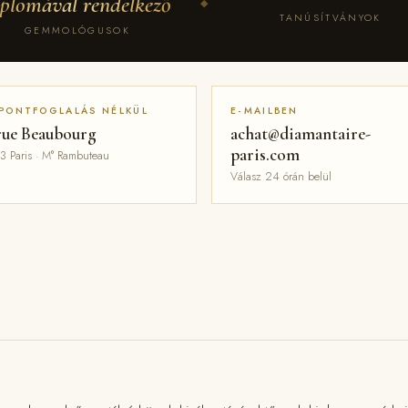
iplomával rendelkező
◆
TANÚSÍTVÁNYOK
GEMMOLÓGUSOK
PONTFOGLALÁS NÉLKÜL
E-MAILBEN
rue Beaubourg
achat@diamantaire-
paris.com
3 Paris · M° Rambuteau
Válasz 24 órán belül