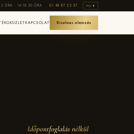
13 ÓRA · 14-18:30 ÓRA ·
01 48 87 23 37
HU ▾
TÉKOK
ÜZLET
KAPCSOLAT
Bizalmas elemzés
Időpontfoglalás nélkül