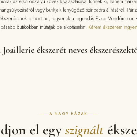
sak az első osztályú kövek kiválasztásával tűnnek ki, hanem márkai
gsúlyozásáról vagy butikjaik lenyűgöző színpadra állításáról. Párizs
ékszerésznek otthont ad, legyenek a legendás Place Vendôme-on v
mpásabb butikokban mutatják be alkotásaikat.
Kérem ékszerem ingyen
 Joaillerie ékszerét neves ékszerészekt
A NAGY HÁZAK
djon el egy
szignált
éksze