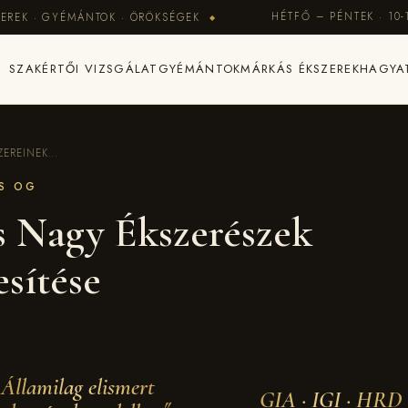
HÉTFŐ – PÉNTEK · 10-
EREK · GYÉMÁNTOK · ÖRÖKSÉGEK
◆
SZAKÉRTŐI VIZSGÁLAT
GYÉMÁNTOK
MÁRKÁS ÉKSZEREK
HAGYA
EREINEK...
ES OG
és Nagy Ékszerészek
esítése
Államilag elismert
GIA · IGI · HRD