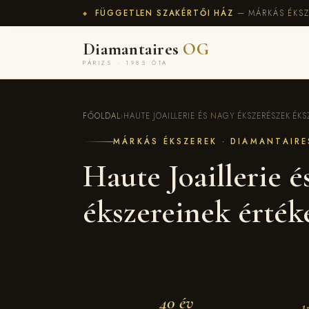
FÜGGETLEN SZAKÉRTŐI HÁZ
— MÁRKÁS ÉKSZ
◆
Diamantaires
OG
PÁRIZS · 1985 ÓTA
FŐOLDAL
›
HAUTE JOAILLERIE ÉS NAGY ÉKSZERÉSZEK ÉKSZ
MÁRKÁS ÉKSZEREK · DIAMANTAIR
Haute Joaillerie 
ékszereinek érték
40 év