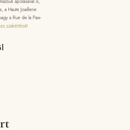
mázsuk ápolásával is,
, a Haute Joaillerie
agy a Rue de la Paix-
es szakértését
ől
rt