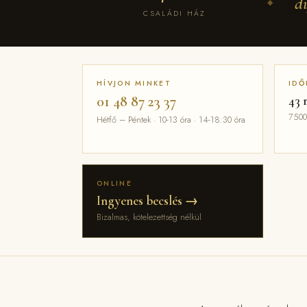
d
◆
CSALÁDI HÁZ
HÍVJON MINKET
IDŐ
01 48 87 23 37
43 
7500
Hétfő – Péntek · 10-13 óra · 14-18:30 óra
ONLINE
Ingyenes becslés →
Bizalmas, kötelezettség nélkül