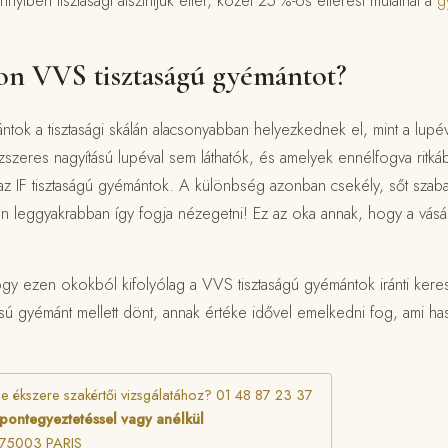
nyiben tisztasági alszintjük eltér, közel 25 %-os eltérést mutathat a
g
zon VVS tisztaságú gyémántot?
tok a tisztasági skálán alacsonyabban helyezkednek el, mint a lupéva
tízszeres nagyítású lupéval sem láthatók, és amelyek ennélfogva ritk
 az IF tisztaságú gyémántok. A különbség azonban csekély, sőt sz
n leggyakrabban így fogja nézegetni! Ez az oka annak, hogy a vásá
y ezen okokból kifolyólag a VVS tisztaságú gyémántok iránti keres
usú gyémánt mellett dönt, annak értéke idővel emelkedni fog, ami h
ge ékszere szakértői vizsgálatához? 01 48 87 23 37
őpontegyeztetéssel vagy anélkül
75003 PARIS