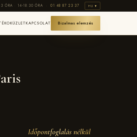
13 ÓRA · 14-18:30 ÓRA ·
01 48 87 23 37
HU ▾
TÉKOK
ÜZLET
KAPCSOLAT
Bizalmas elemzés
aris
Időpontfoglalás nélkül