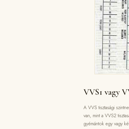
VVS1 vagy VV
A VVS tisztasági szint
van, mint a VVS2 tiszta
gyémántok egy vagy két 