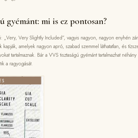
ú gyémánt: mi is ez pontosan?
i: „Very, Very Slightly Included”, vagyis nagyon, nagyon enyhén zárv
k kapják, amelyek nagyon apró, szabad szemmel láthatatlan, és tízsze
yokat tartalmaznak. Bár a VVS tisztaságú gyémánt tartalmazhat néhány
k a ragyogását.