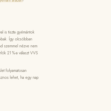
yémánt árában
!
l is tiszta gyémántok
ábbak. Így olcsóbban
abad szemmel nézve nem
rlók 21 %-a választ VVS
let folyamatosan
asznos lehet, ha egy nap