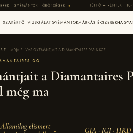
HÉTFŐ – PÉNTEK · 10-
EREK · GYÉMÁNTOK · ÖRÖKSÉGEK
◆
SZAKÉRTŐI VIZSGÁLAT
GYÉMÁNTOK
MÁRKÁS ÉKSZEREK
HAGYA
 É...
›
ADJA EL VVS GYÉMÁNTJAIT A DIAMANTAIRES PARIS KÖZ...
IAMANTAIRES OG
ntjait a Diamantaires P
l még ma
Államilag elismert
GIA · IGI · HRD