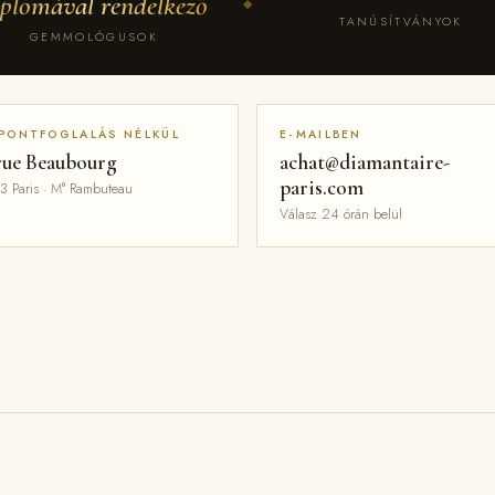
iplomával rendelkező
◆
TANÚSÍTVÁNYOK
GEMMOLÓGUSOK
PONTFOGLALÁS NÉLKÜL
E-MAILBEN
rue Beaubourg
achat@diamantaire-
paris.com
3 Paris · M° Rambuteau
Válasz 24 órán belül