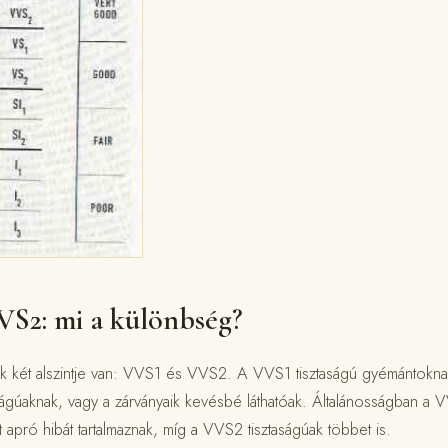
S2: mi a különbség?
nek két alszintje van: VVS1 és VVS2. A VVS1 tisztaságú gyémántokn
ságúaknak, vagy a zárványaik kevésbé láthatóak. Általánosságban a V
apró hibát tartalmaznak, míg a VVS2 tisztaságúak többet is.