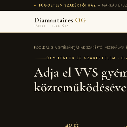
FÜGGETLEN SZAKÉRTŐI HÁZ
— MÁRKÁS ÉKSZ
◆
Diamantaires
OG
PÁRIZS · 1985 ÓTA
FŐOLDAL
›
GIA GYÉMÁNTJÁNAK SZAKÉRTŐI VIZSGÁLATA ÉS
ÚTMUTATÓK ÉS SZAKÉRTELEM · D
Adja el VVS gyémá
közreműködéséve
40 év