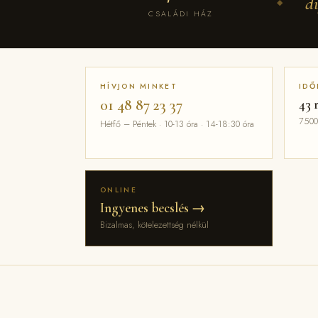
d
◆
CSALÁDI HÁZ
HÍVJON MINKET
IDŐ
01 48 87 23 37
43 
7500
Hétfő – Péntek · 10-13 óra · 14-18:30 óra
ONLINE
Ingyenes becslés →
Bizalmas, kötelezettség nélkül