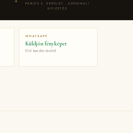
◆
PÁRIZS 3. KERÜLET · AZONNALI
KIFIZETÉS
WHATSAPP
Küldjön fényképet
Első becslés távolról