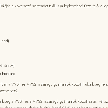
káláján a következő sorrendet találjuk (a legkevésbé tiszta felől a leg
luded)
gyémántok)
 hibátlan)
ban a VVS1 és VVS2 tisztaságú gyémántok közötti különbség rendk
zrevehető.
önbség a VVS1 és a VVS2 tisztaságú gyémántok között az ár: két a