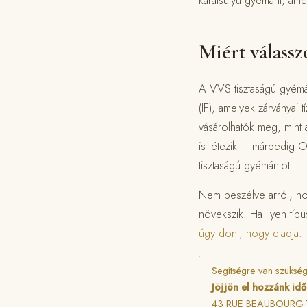
karátsúlyú gyémánt, amen
Miért válass
A VVS tisztaságú gyémán
(IF), amelyek zárványai 
vásárolhatók meg, mint
is létezik – márpedig Ö
tisztaságú gyémántot.
Nem beszélve arról, hog
növekszik. Ha ilyen típ
úgy dönt, hogy eladja.
Segítségre van szüksé
Jöjjön el hozzánk id
43 RUE BEAUBOURG 