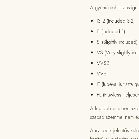
A gyémántok tisztasági s
I3-I2 (Included 3-2)
I1 (Included 1)
SI (Slightly included)
VS (Very slightly inc
VVS2
VVS1
IF (lupéval is tiszta 
FL (Flawless, teljesen
A legtöbb esetben azon
szabad szemmel nem és
A második jelentős kül