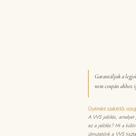
Garantáljuk a legjo
nem csupán ahhoz ig
Gyémánt szakértői vizsg
A VVS jelölés, amelyet g
ez a jelölés? Mi a kül
útmutatónk a VVS tiszt