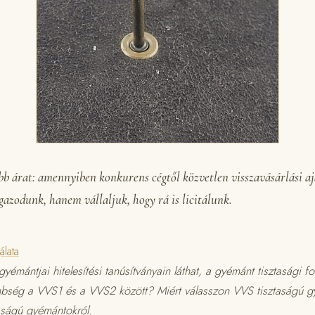
bb árat: amennyiben konkurens cégtől közvetlen visszavásárlási aj
azodunk, hanem vállaljuk, hogy rá is licitálunk.
álata
yémántjai hitelesítési tanúsítványain láthat, a gyémánt tisztasági foko
önbség a VVS1 és a VVS2 között? Miért válasszon VVS tisztaságú 
aságú gyémántokról.