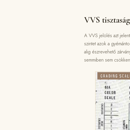
VVS tisztaság
A VVS jelölés azt jelent
szintet azok a gyémánto
alig észrevehető zárván
semmiben sem csökkenti