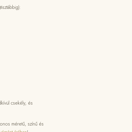
tisztábbig):
ívül csekély, és
zonos méretű, színű és