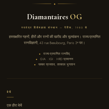
Diamantaires
OG
स्वतंत्र विशेषज्ञता संस्थान — पैरिस, 1985 से
हस्ताक्षरित गहनों, हीरों और रत्नों की खरीद और मूल्यांकन। राज्य-प्रमाणित
रत्नविज्ञानी, 43 rue Beaubourg, Paris 3ᵉ पर।
राज्य-प्रमाणित रत्नविद्
◆
GIA · IGI · HRD प्रमाणन
◆
पक्का प्रस्ताव, तत्काल भुगतान
◆
बेचें
एक हीरा बेचें