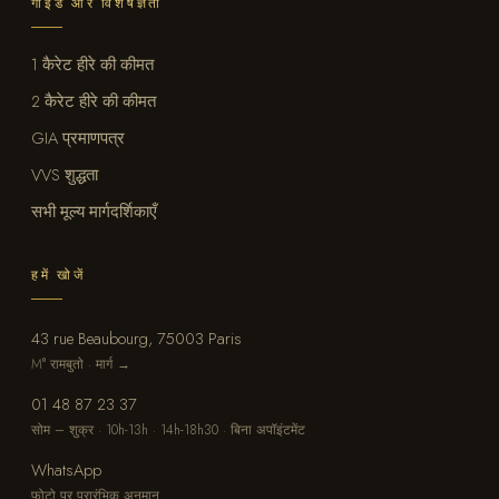
गाइड और विशेषज्ञता
1 कैरेट हीरे की कीमत
2 कैरेट हीरे की कीमत
GIA प्रमाणपत्र
VVS शुद्धता
सभी मूल्य मार्गदर्शिकाएँ
हमें खोजें
43 rue Beaubourg, 75003 Paris
M° रामबुतो · मार्ग →
01 48 87 23 37
सोम – शुक्र · 10h-13h · 14h-18h30 · बिना अपॉइंटमेंट
WhatsApp
फोटो पर प्रारंभिक अनुमान