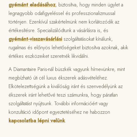
gyémánt eladásához
, biztosítva, hogy minden ügylet a
legnagyobb odafigyeléssel és professzionalizmussal
történjen. Ezenkívül szakértelmünk nem korlátozódik az
értékesítésre. Specializálódtunk a vásárlásra is, és
gyémánt-visszavásárlási
szolgáltatásokat kínálunk,
rugalmas és előnyös lehetőségeket biztosítva azoknak, akik
értékes eszközeiket szeretnék likvidálni.
A Diamantaire Paris-nál büszkék vagyunk hírnevünkre, mint
megbízható úti cél luxus ékszerek adásvételéhez.
Elkötelezettségünk a kiválóság iránt és szenvedélyünk az
ékszerek iránt lehetővé teszi számunkra, hogy páratlan
szolgáltatást nyújtsunk. További információért vagy
konzultáció időpont egyeztetéséhez ne habozzon
kapcsolatba lépni velünk
.