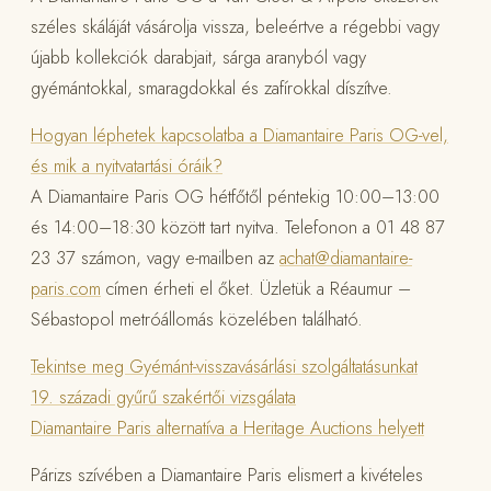
széles skáláját vásárolja vissza, beleértve a régebbi vagy
újabb kollekciók darabjait, sárga aranyból vagy
gyémántokkal, smaragdokkal és zafírokkal díszítve.
Hogyan léphetek kapcsolatba a Diamantaire Paris OG-vel,
és mik a nyitvatartási óráik?
A Diamantaire Paris OG hétfőtől péntekig 10:00–13:00
és 14:00–18:30 között tart nyitva. Telefonon a 01 48 87
23 37 számon, vagy e-mailben az
achat@diamantaire-
paris.com
címen érheti el őket. Üzletük a Réaumur –
Sébastopol metróállomás közelében található.
Tekintse meg Gyémánt-visszavásárlási szolgáltatásunkat
19. századi gyűrű szakértői vizsgálata
Diamantaire Paris alternatíva a Heritage Auctions helyett
Párizs szívében a Diamantaire Paris elismert a kivételes