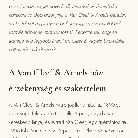
pozicionálta magát egyedi alkotásaival. A Snowflake
kollekció tovább bizonyítja a Van Cleef & Arpels páratlan
szakértelmét a gyönyörű brilliánsvágású gyémántokból
formált hópehely motívumokkal. Fedezze fel, hogyan
adhatja el a legjobb áron Van Cleef & Arpels Snowflake
kollekciójának ékszerét.
A Van Cleef & Arpels ház:
érzékenység és szakértelem
A Van Cleef & Arpels haute joaillerie házat az 1890-es
évek vége felé alapította Estelle Arpels, egy drágakő-
kereskedő lánya, és Alfred Van Cleef, egy gyémántos fia.
1906-tól a Van Cleef & Arpels ház a Place Vendôme-on,