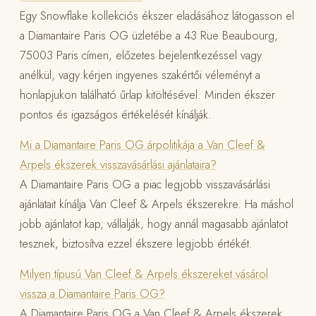
Egy Snowflake kollekciós ékszer eladásához látogasson el
a Diamantaire Paris OG üzletébe a 43 Rue Beaubourg,
75003 Paris címen, előzetes bejelentkezéssel vagy
anélkül, vagy kérjen ingyenes szakértői véleményt a
honlapjukon található űrlap kitöltésével. Minden ékszer
pontos és igazságos értékelését kínálják.
Mi a Diamantaire Paris OG árpolitikája a Van Cleef &
Arpels ékszerek visszavásárlási ajánlataira?
A Diamantaire Paris OG a piac legjobb visszavásárlási
ajánlatait kínálja Van Cleef & Arpels ékszerekre. Ha máshol
jobb ajánlatot kap, vállalják, hogy annál magasabb ajánlatot
tesznek, biztosítva ezzel ékszere legjobb értékét.
Milyen típusú Van Cleef & Arpels ékszereket vásárol
vissza a Diamantaire Paris OG?
A Diamantaire Paris OG a Van Cleef & Arpels ékszerek