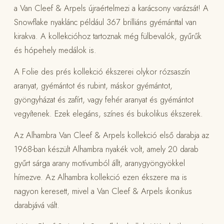
a Van Cleef & Arpels újraértelmezi a karácsony varázsát! A
Snowflake nyaklánc például 367 brilliáns gyémánttal van
kirakva. A kollekcióhoz tartoznak még fülbevalók, gyűrűk
és hópehely medálok is.
A Folie des prés kollekció ékszerei olykor rózsaszín
aranyat, gyémántot és rubint, máskor gyémántot,
gyöngyházat és zafírt, vagy fehér aranyat és gyémántot
vegyítenek. Ezek elegáns, színes és bukolikus ékszerek.
Az Alhambra Van Cleef & Arpels kollekció első darabja az
1968-ban készült Alhambra nyakék volt, amely 20 darab
gyűrt sárga arany motívumból állt, aranygyöngyökkel
hímezve. Az Alhambra kollekció ezen ékszere ma is
nagyon keresett, mivel a Van Cleef & Arpels ikonikus
darabjává vált.