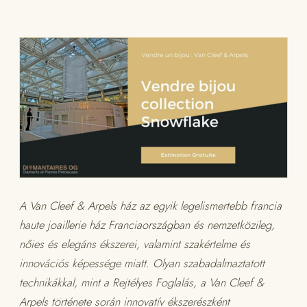
A Van Cleef & Arpels ház az egyik legelismertebb francia
haute joaillerie ház Franciaországban és nemzetközileg,
nőies és elegáns ékszerei, valamint szakértelme és
innovációs képessége miatt. Olyan szabadalmaztatott
technikákkal, mint a Rejtélyes Foglalás, a Van Cleef &
Arpels története során innovatív ékszerészként