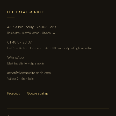
ITT TALÁL MINKET
43 rue Beaubourg, 75003 Paris
Rambuteau metróállomás · Útvonal →
01 48 87 23 37
Hétfő – Péntek · 10-13 óra · 14-18:30 óra · Időpontfoglalás nélkül
WhatsApp
Első becslés fénykép alapján
achat@diamantaire-paris.com
Válasz 24 órán belül
Facebook
·
Google adatlap