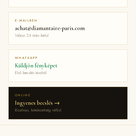
E-MAILBEN
achat@diamantaire-paris.com
Válasz 24 órán belül
WHATSAPP
Küldjön fényképet
Első becslés távolról
ONLINE
Ingyenes becslés →
Bizalmas, kötelezettség nélkül