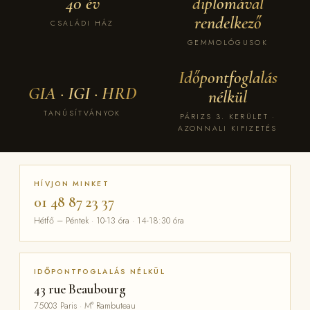
40 év
diplomával
rendelkező
CSALÁDI HÁZ
GEMMOLÓGUSOK
Időpontfoglalás
GIA · IGI · HRD
nélkül
TANÚSÍTVÁNYOK
PÁRIZS 3. KERÜLET ·
AZONNALI KIFIZETÉS
HÍVJON MINKET
01 48 87 23 37
Hétfő – Péntek · 10-13 óra · 14-18:30 óra
IDŐPONTFOGLALÁS NÉLKÜL
43 rue Beaubourg
75003 Paris · M° Rambuteau