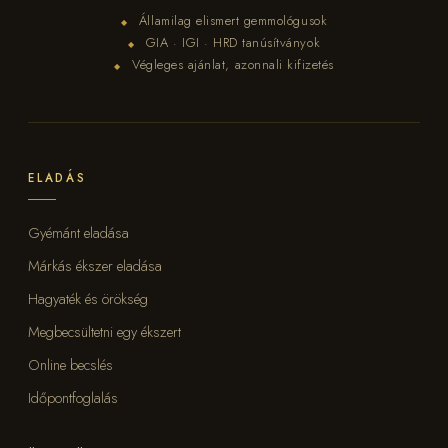
Államilag elismert gemmológusok
◆
GIA · IGI · HRD tanúsítványok
◆
Végleges ajánlat, azonnali kifizetés
◆
ELADÁS
Gyémánt eladása
Márkás ékszer eladása
Hagyaték és örökség
Megbecsültetni egy ékszert
Online becslés
Időpontfoglalás