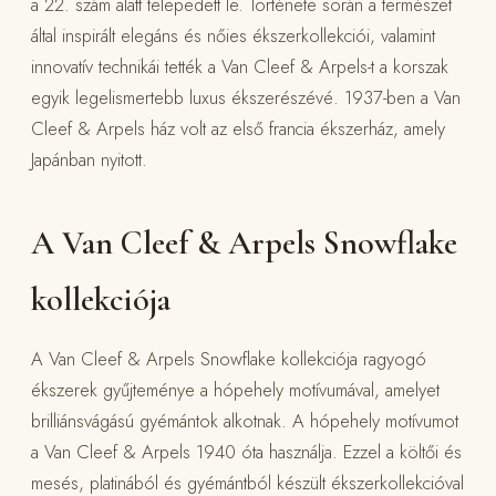
a 22. szám alatt telepedett le. Története során a természet
által inspirált elegáns és nőies ékszerkollekciói, valamint
innovatív technikái tették a Van Cleef & Arpels-t a korszak
egyik legelismertebb luxus ékszerészévé. 1937-ben a Van
Cleef & Arpels ház volt az első francia ékszerház, amely
Japánban nyitott.
A Van Cleef & Arpels Snowflake
kollekciója
A Van Cleef & Arpels Snowflake kollekciója ragyogó
ékszerek gyűjteménye a hópehely motívumával, amelyet
brilliánsvágású gyémántok alkotnak. A hópehely motívumot
a Van Cleef & Arpels 1940 óta használja. Ezzel a költői és
mesés, platinából és gyémántból készült ékszerkollekcióval