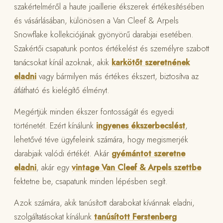
szakértelméről a haute joaillerie ékszerek értékesítésében
és vásárlásában, különösen a Van Cleef & Arpels
Snowflake kollekciójának gyönyörű darabjai esetében.
Szakértői csapatunk pontos értékelést és személyre szabott
tanácsokat kínál azoknak, akik
karkötőt szeretnének
eladni
vagy bármilyen más értékes ékszert, biztosítva az
átlátható és kielégítő élményt.
Megértjük minden ékszer fontosságát és egyedi
történetét. Ezért kínálunk
ingyenes ékszerbecslést
,
lehetővé téve ügyfeleink számára, hogy megismerjék
darabjaik valódi értékét. Akár
gyémántot szeretne
eladni
, akár egy
vintage Van Cleef & Arpels szettbe
fektetne be, csapatunk minden lépésben segít.
Azok számára, akik tanúsított darabokat kívánnak eladni,
szolgáltatásokat kínálunk
tanúsított Ferstenberg