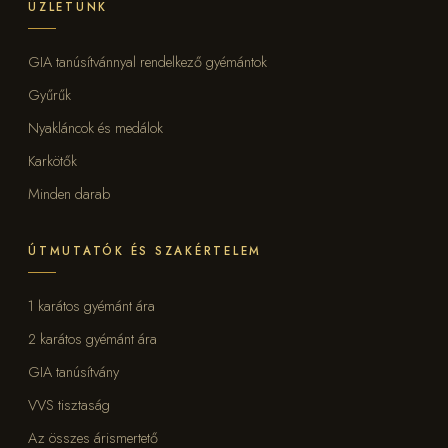
ÜZLETÜNK
GIA tanúsítvánnyal rendelkező gyémántok
Gyűrűk
Nyakláncok és medálok
Karkötők
Minden darab
ÚTMUTATÓK ÉS SZAKÉRTELEM
1 karátos gyémánt ára
2 karátos gyémánt ára
GIA tanúsítvány
VVS tisztaság
Az összes árismertető