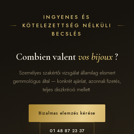
INGYENES ÉS
KÖTELEZETTSÉG NÉLKÜLI
BECSLÉS
Combien valent
vos bijoux
?
Személyes szakértői vizsgálat államilag elismert
gemmológus által — konkrét ajánlat, azonnali fizetés,
teljes diszkréció mellett.
Bizalmas elemzés kérése
01 48 87 23 37