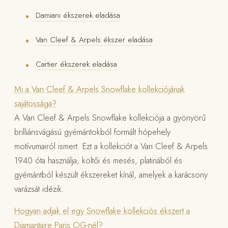
Damiani ékszerek eladása
◆
Van Cleef & Arpels ékszer eladása
◆
Cartier ékszerek eladása
◆
Mi a Van Cleef & Arpels Snowflake kollekciójának
sajátossága?
A Van Cleef & Arpels Snowflake kollekciója a gyönyörű
brilliánsvágású gyémántokból formált hópehely
motívumairól ismert. Ezt a kollekciót a Van Cleef & Arpels
1940 óta használja, költői és mesés, platinából és
gyémántból készült ékszereket kínál, amelyek a karácsony
varázsát idézik.
Hogyan adjak el egy Snowflake kollekciós ékszert a
Diamantaire Paris OG-nél?