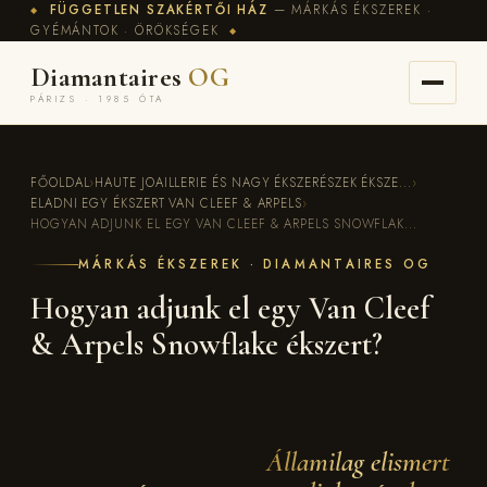
FÜGGETLEN SZAKÉRTŐI HÁZ
— MÁRKÁS ÉKSZEREK ·
◆
GYÉMÁNTOK · ÖRÖKSÉGEK
◆
Diamantaires
OG
PÁRIZS · 1985 ÓTA
FŐOLDAL
›
HAUTE JOAILLERIE ÉS NAGY ÉKSZERÉSZEK ÉKSZE...
›
ELADNI EGY ÉKSZERT VAN CLEEF & ARPELS
›
HOGYAN ADJUNK EL EGY VAN CLEEF & ARPELS SNOWFLAK...
MÁRKÁS ÉKSZEREK · DIAMANTAIRES OG
Hogyan adjunk el egy Van Cleef
& Arpels Snowflake ékszert?
Államilag elismert