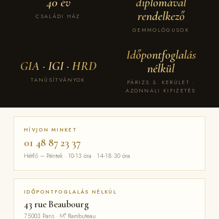
40 év
diplomával
rendelkező
CSALÁDI HÁZ
GEMMOLÓGUSOK
Időpontfoglalás
GIA · IGI · HRD
nélkül
TANÚSÍTVÁNYOK
PÁRIZS 3. KERÜLET ·
AZONNALI KIFIZETÉS
HÍVJON MINKET
01 48 87 23 37
Hétfő – Péntek · 10-13 óra · 14-18:30 óra
IDŐPONTFOGLALÁS NÉLKÜL
43 rue Beaubourg
75003 Paris · M° Rambuteau