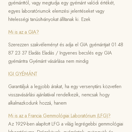
gyémánttól, vagy megtudja egy gyémánt valódi értékét,
egyes laboratóriumok elemzési jelentéseket vagy
hitelességi tanúsítványokat állítanak ki. Ezek
Mi is az a GIA?
Szerezzen szakvéleményt és adja el GIA gyémántjait 01 48
87 23 37 Eladás Eladás / Ingyenes becslés egy GIA
gyémántra Gyémánt vásárlása nem mindig
IGI GYÉMÁNT
Garantáljuk a legjobb árakat, ha egy versenytárs közvetlen
visszavásárlási ajánlatával rendelkezik, nemcsak hogy
alkalmazkodunk hozzá, hanem
Mi is az a Francia Gemmológiai Laboratórium (LFG)?
Az 1929-ben alapított LFG a világ legrégebbi gemmológiai
laboratóriuma. Drágakövek, gyémántok, gyöngyök és