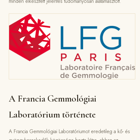
minden elkészített jelentés tudományosan alátámasztott.
A Francia Gemmológiai
Laboratórium története
A Francia Gemmológiai Laboratóriumot eredetileg a kő- és
gyöngykereskedők közössége hozta létre, abban az