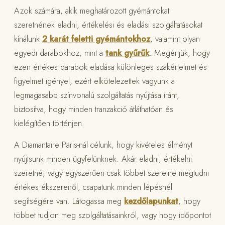
Azok számára, akik meghatározott gyémántokat
szeretnének eladni, értékelési és eladási szolgáltatásokat
kínálunk
2 karát feletti gyémántokhoz
, valamint olyan
egyedi darabokhoz, mint a
tank gyűrűk
. Megértjük, hogy
ezen értékes darabok eladása különleges szakértelmet és
figyelmet igényel, ezért elkötelezettek vagyunk a
legmagasabb színvonalú szolgáltatás nyújtása iránt,
biztosítva, hogy minden tranzakció átláthatóan és
kielégítően történjen.
A Diamantaire Paris-nál célunk, hogy kivételes élményt
nyújtsunk minden ügyfelünknek. Akár eladni, értékelni
szeretné, vagy egyszerűen csak többet szeretne megtudni
értékes ékszereiről, csapatunk minden lépésnél
segítségére van. Látogassa meg
kezdőlapunkat
, hogy
többet tudjon meg szolgáltatásainkról, vagy hogy időpontot