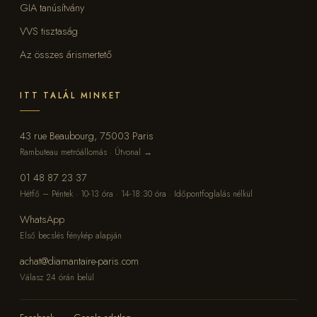
GIA tanúsítvány
VVS tisztaság
Az összes árismertető
ITT TALÁL MINKET
43 rue Beaubourg, 75003 Paris
Rambuteau metróállomás · Útvonal →
01 48 87 23 37
Hétfő – Péntek · 10-13 óra · 14-18:30 óra · Időpontfoglalás nélkül
WhatsApp
Első becslés fénykép alapján
achat@diamantaire-paris.com
Válasz 24 órán belül