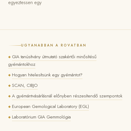
egyeztessen egy
UGYANABBAN A ROVATBAN
GIA tanúsítvány útmutató szakértői minősítésű
◆
gyémántokhoz
Hogyan hitelesítsünk egy gyémántot?
◆
SCAN, CIBJO
◆
A gyémántvásárlásnál előnyben részesítendő szempontok
◆
European Gemological Laboratory (EGL)
◆
Laboratórium GIA Gemmológia
◆