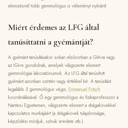
elemzésnél több gemmológus is véleményt nyilvánít.
Miért érdemes az LFG által
tanúsíttatni a gyémántját?
A gyémánt tanúsításakor sokan elsősorban a GIA-ra vagy
az IGI-re gondolnak, amelyek világszerte elismert
gemmológiai laboratóriumok. Az LFG által tanúsított
gyémánt azonban szintén nagy értékkel bír. A tanúsítást
legalább 3 gemmológus végzi,
Emmanuel Fritsch
koordinálásával. Ő egy gemmológus és fizikaprofesszor a
Nantes-i Egyetemen, világszerte elismert a drágakövekkel
kapcsolatos munkájáért (a drágakövek tulajdonságai,
képződési módjuk, színük eredete stb.).