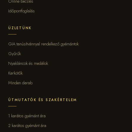
Online becslés
Időpontfoglalás
ÜZLETÜNK
GIA tanúsítvánnyal rendelkező gyémántok
Gyűrűk
Nyakláncok és medálok
Karkötők
Minden darab
ÚTMUTATÓK ÉS SZAKÉRTELEM
1 karátos gyémánt ára
2 karátos gyémánt ára