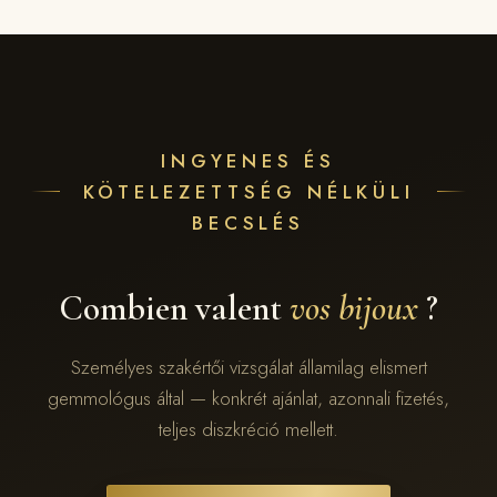
INGYENES ÉS
KÖTELEZETTSÉG NÉLKÜLI
BECSLÉS
Combien valent
vos bijoux
?
Személyes szakértői vizsgálat államilag elismert
gemmológus által — konkrét ajánlat, azonnali fizetés,
teljes diszkréció mellett.