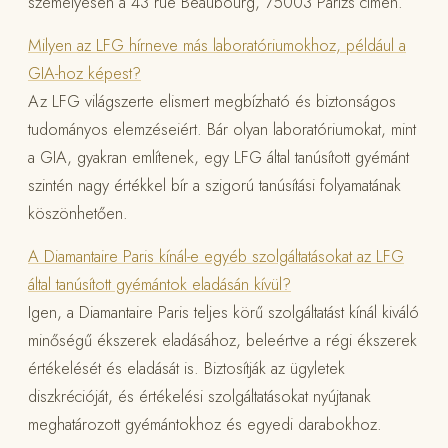
személyesen a 43 rue Beaubourg, 75003 Párizs címen.
Milyen az LFG hírneve más laboratóriumokhoz, például a
GIA-hoz képest?
Az LFG világszerte elismert megbízható és biztonságos
tudományos elemzéseiért. Bár olyan laboratóriumokat, mint
a GIA, gyakran említenek, egy LFG által tanúsított gyémánt
szintén nagy értékkel bír a szigorú tanúsítási folyamatának
köszönhetően.
A Diamantaire Paris kínál-e egyéb szolgáltatásokat az LFG
által tanúsított gyémántok eladásán kívül?
Igen, a Diamantaire Paris teljes körű szolgáltatást kínál kiváló
minőségű ékszerek eladásához, beleértve a régi ékszerek
értékelését és eladását is. Biztosítják az ügyletek
diszkrécióját, és értékelési szolgáltatásokat nyújtanak
meghatározott gyémántokhoz és egyedi darabokhoz.