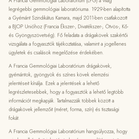
A Francia Gemmológiai Laboratórium (LFG) a világ
legrégebbi gemmológiai laboratóriuma. 1929-ben alapította
a Gyémánt Szindikátus Kamara, majd 2011-ben csatlakozott
a BJOP Unióhoz (Francia Ékszer-, Divatékszer-, Ötvös-, Kő-
és Gyöngyszövetség). Fő feladata a drágakövek szakértői
vizsgálata a fogyasztók tájékoztatása, valamint a jogellenes
ügyletek és csalások megelőzése érdekében.
A Francia Gemmológiai Laboratórium drágakövek,
gyémántok, gyöngyök és színes kövek elemzési
jelentéseit kínálja. Ezek a jelentések a lehető
legrészletesebbek, hogy a fogyasztók a lehető legtöbb
információt megkapják. Tartalmazzák többek között a
drágakövek jellemzőit (méret, forma, szín) és tisztasági
fokát.
A Francia Gemmológiai Laboratórium hangsúlyozza, hogy