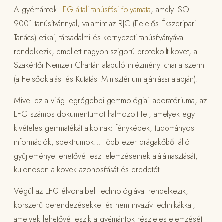
A gyémántok
LFG általi tanúsítási folyamata
, amely ISO
9001 tanúsítvánnyal, valamint az RJC (Felelős Ékszeripari
Tanács) etikai, társadalmi és környezeti tanúsítványával
rendelkezik, emellett nagyon szigorú protokollt követ, a
Szakértői Nemzeti Chartán alapuló intézményi charta szerint
(a Felsőoktatási és Kutatási Minisztérium ajánlásai alapján).
Mivel ez a világ legrégebbi gemmológiai laboratóriuma, az
LFG számos dokumentumot halmozott fel, amelyek egy
kivételes gemmatékát alkotnak: fényképek, tudományos
információk, spektrumok… Több ezer drágakőből álló
gyűjteménye lehetővé teszi elemzéseinek alátámasztását,
különösen a kövek azonosítását és eredetét.
Végül az LFG élvonalbeli technológiával rendelkezik,
korszerű berendezésekkel és nem invazív technikákkal,
amelyek lehetővé teszik a gyémántok részletes elemzését