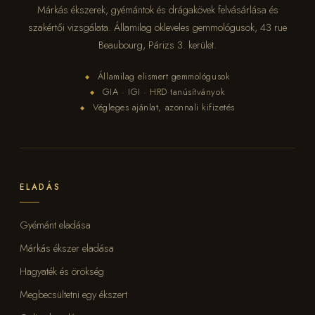
Márkás ékszerek, gyémántok és drágakövek felvásárlása és
szakértői vizsgálata. Államilag okleveles gemmológusok, 43 rue
Beaubourg, Párizs 3. kerület.
Államilag elismert gemmológusok
◆
GIA · IGI · HRD tanúsítványok
◆
Végleges ajánlat, azonnali kifizetés
◆
ELADÁS
Gyémánt eladása
Márkás ékszer eladása
Hagyaték és örökség
Megbecsültetni egy ékszert