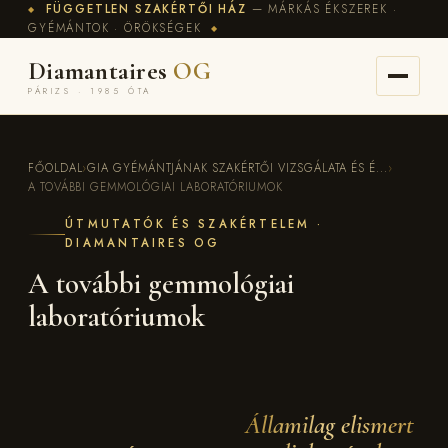
FÜGGETLEN SZAKÉRTŐI HÁZ
— MÁRKÁS ÉKSZEREK ·
◆
GYÉMÁNTOK · ÖRÖKSÉGEK
◆
Diamantaires
OG
PÁRIZS · 1985 ÓTA
FŐOLDAL
›
GIA GYÉMÁNTJÁNAK SZAKÉRTŐI VIZSGÁLATA ÉS É...
›
A TOVÁBBI GEMMOLÓGIAI LABORATÓRIUMOK
ÚTMUTATÓK ÉS SZAKÉRTELEM ·
DIAMANTAIRES OG
A további gemmológiai
laboratóriumok
Államilag elismert