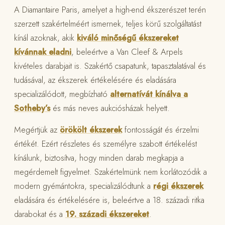
A Diamantaire Paris, amelyet a high-end ékszerészet terén
szerzett szakértelméért ismernek, teljes körű szolgáltatást
kínál azoknak, akik
kiváló minőségű ékszereket
kívánnak eladni
, beleértve a Van Cleef & Arpels
kivételes darabjait is. Szakértő csapatunk, tapasztalatával és
tudásával, az ékszerek értékelésére és eladására
specializálódott, megbízható
alternatívát kínálva a
Sotheby’s
és más neves aukciósházak helyett.
Megértjük az
örökölt ékszerek
fontosságát és érzelmi
értékét. Ezért részletes és személyre szabott értékelést
kínálunk, biztosítva, hogy minden darab megkapja a
megérdemelt figyelmet. Szakértelmünk nem korlátozódik a
modern gyémántokra, specializálódtunk a
régi ékszerek
eladására és értékelésére is, beleértve a 18. századi ritka
darabokat és a
19. századi ékszereket
.