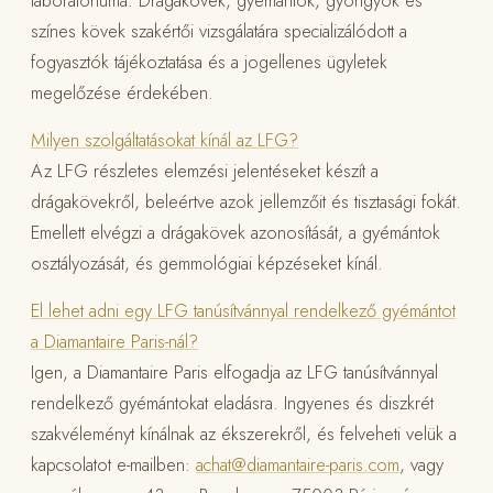
színes kövek szakértői vizsgálatára specializálódott a
fogyasztók tájékoztatása és a jogellenes ügyletek
megelőzése érdekében.
Milyen szolgáltatásokat kínál az LFG?
Az LFG részletes elemzési jelentéseket készít a
drágakövekről, beleértve azok jellemzőit és tisztasági fokát.
Emellett elvégzi a drágakövek azonosítását, a gyémántok
osztályozását, és gemmológiai képzéseket kínál.
El lehet adni egy LFG tanúsítvánnyal rendelkező gyémántot
a Diamantaire Paris-nál?
Igen, a Diamantaire Paris elfogadja az LFG tanúsítvánnyal
rendelkező gyémántokat eladásra. Ingyenes és diszkrét
szakvéleményt kínálnak az ékszerekről, és felveheti velük a
kapcsolatot e-mailben:
achat@diamantaire-paris.com
, vagy