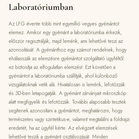
Laboratóriumban
Az LFG évente több mint egymillió vegyes gyémántot
elemez. Amikor egy gyémánt a laboratóriumba érkezik,
először regisztrálják, majd lemérik, ami lehetővé teszi az
azonosítását. A gyémánthoz egy számot rendelnek, hogy
elválasszák az elemzésre gyémántot szolgáltató ügyféltől:
ez biztosítja az elfogulatlan elemzést. Ezt követően a
gyémántot a laboratóriumba szállítják, ahol különböző
vizsgálatoknak vetik alá. Hivatalosan is lemérik, lefotózzák
és 3D-ben letapogatják. A gyémánt zárványait mikroszkóp
alatt megfigyelik és lefotózzák. További alaposabb tesztek
segítenek azonosítani a gyémántot, meghatározni, hogy
természetes vagy szintetikus-e, valamint megtalálni a földrajzi
eredetét, ha az ügyfél kérte. Az elvégzett elemzések
lehetővé teszik a gyémánt osztályozását. Minden