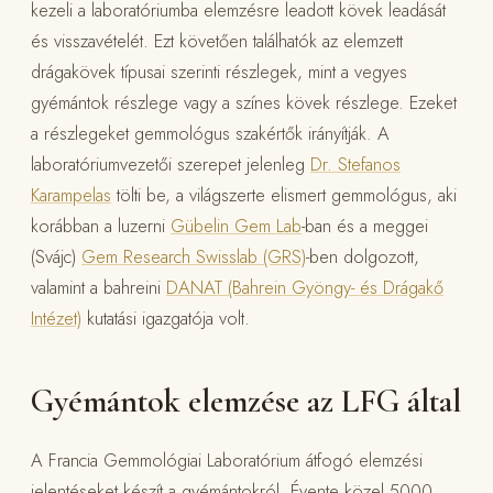
kezeli a laboratóriumba elemzésre leadott kövek leadását
és visszavételét. Ezt követően találhatók az elemzett
drágakövek típusai szerinti részlegek, mint a vegyes
gyémántok részlege vagy a színes kövek részlege. Ezeket
a részlegeket gemmológus szakértők irányítják. A
laboratóriumvezetői szerepet jelenleg
Dr. Stefanos
Karampelas
tölti be, a világszerte elismert gemmológus, aki
korábban a luzerni
Gübelin Gem Lab
-ban és a meggei
(Svájc)
Gem Research Swisslab (GRS)
-ben dolgozott,
valamint a bahreini
DANAT (Bahrein Gyöngy- és Drágakő
Intézet)
kutatási igazgatója volt.
Gyémántok elemzése az LFG által
A Francia Gemmológiai Laboratórium átfogó elemzési
jelentéseket készít a gyémántokról. Évente közel 5000