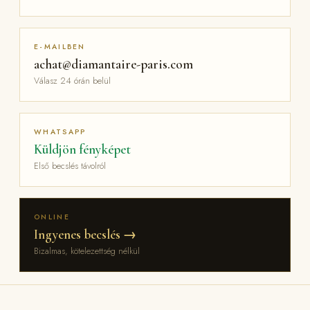
E-MAILBEN
achat@diamantaire-paris.com
Válasz 24 órán belül
WHATSAPP
Küldjön fényképet
Első becslés távolról
ONLINE
Ingyenes becslés →
Bizalmas, kötelezettség nélkül