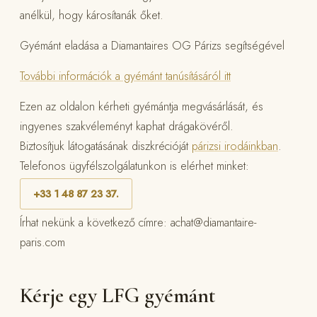
anélkül, hogy károsítanák őket.
Gyémánt eladása a Diamantaires OG Párizs segítségével
További információk a gyémánt tanúsításáról itt
Ezen az oldalon kérheti gyémántja megvásárlását, és
ingyenes szakvéleményt kaphat drágakövéről.
Biztosítjuk látogatásának diszkrécióját
párizsi irodáinkban
.
Telefonos ügyfélszolgálatunkon is elérhet minket:
+33 1 48 87 23 37.
Írhat nekünk a következő címre:
achat@diamantaire-
paris.com
Kérje egy LFG gyémánt