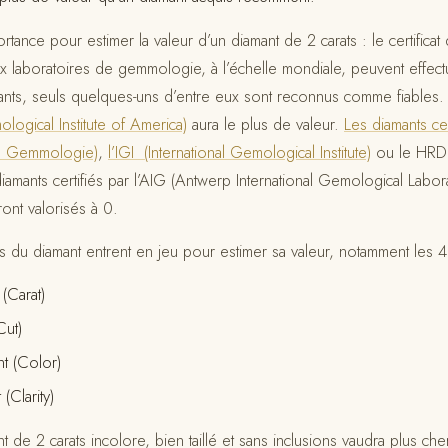
tance pour estimer la valeur d’un diamant de 2 carats : le certificat
 laboratoires de gemmologie, à l’échelle mondiale, peuvent effectue
ants, seuls quelques-uns d’entre eux sont reconnus comme fiables. 
ogical Institute of America)
aura le plus de valeur.
Les diamants cer
de Gemmologie)
,
l’IGI (International Gemological Institute)
ou le HRD 
diamants certifiés par l’AIG (Antwerp International Gemological Labora
ont valorisés à 0.
ues du diamant entrent en jeu pour estimer sa valeur, notamment les 
(Carat)
Cut)
t (Color)
(Clarity)
t de 2 carats incolore, bien taillé et sans inclusions vaudra plus ch