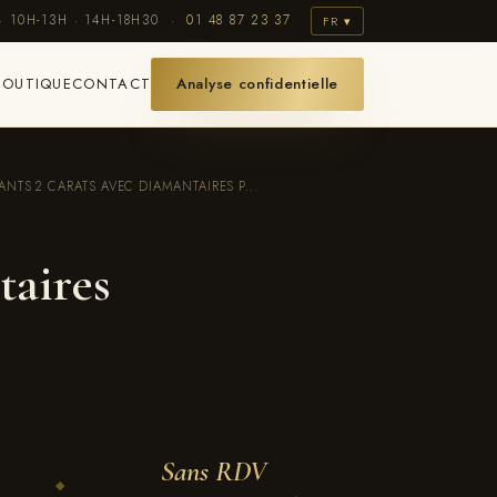
· 10H-13H · 14H-18H30 ·
01 48 87 23 37
FR ▾
BOUTIQUE
CONTACT
Analyse confidentielle
NTS 2 CARATS AVEC DIAMANTAIRES P...
taires
Sans RDV
◆