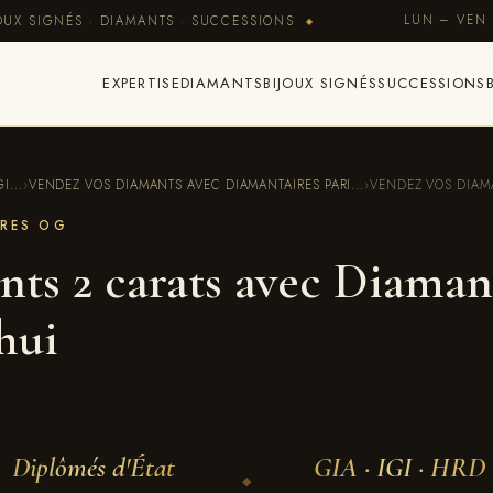
LUN – VEN 
OUX SIGNÉS · DIAMANTS · SUCCESSIONS
◆
EXPERTISE
DIAMANTS
BIJOUX SIGNÉS
SUCCESSIONS
I...
›
VENDEZ VOS DIAMANTS AVEC DIAMANTAIRES PARI...
›
VENDEZ VOS DIAMA
IRES OG
ts 2 carats avec Diaman
hui
Diplômés d'État
GIA · IGI · HRD
◆