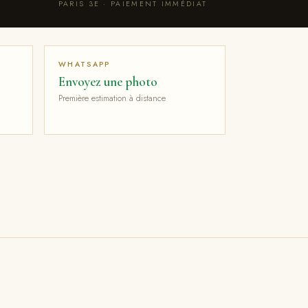
PARIS 3E · PAIEMENT IMMÉDIAT
WHATSAPP
Envoyez une photo
Première estimation à distance