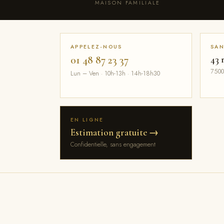
MAISON FAMILIALE
APPELEZ-NOUS
SAN
01 48 87 23 37
43 
7500
Lun – Ven · 10h-13h · 14h-18h30
EN LIGNE
Estimation gratuite →
Confidentielle, sans engagement