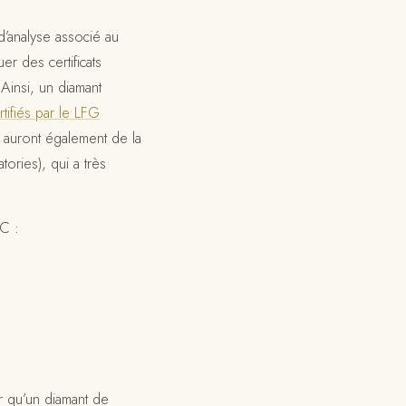
 d’analyse associé au
r des certificats
Ainsi, un diamant
tifiés par le LFG
auront également de la
tories), qui a très
4C :
er qu’un diamant de