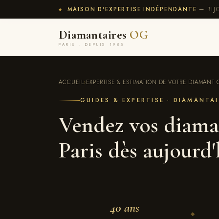
MAISON D'EXPERTISE INDÉPENDANTE
— BIJ
◆
Diamantaires
OG
PARIS · DEPUIS 1985
ACCUEIL
›
EXPERTISE & ESTIMATION DE VOTRE DIAMANT G
GUIDES & EXPERTISE · DIAMANTA
Vendez vos diaman
Paris dès aujourd'
40 ans
◆