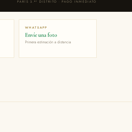
PARÍS 3.ᵉʳ DISTRITO · PAGO INMEDIATO
O
WHATSAPP
Envíe una foto
Primera estimación a distancia