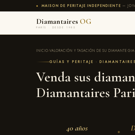
MAISON DE PERITAJE INDEPENDIENTE
— JOY
◆
Diamantaires
OG
PARÍS · DESDE 1985
INICIO
›
VALORACIÓN Y TASACIÓN DE SU DIAMANTE GIA
GUÍAS Y PERITAJE · DIAMANTAIRE
Venda sus diamant
Diamantaires Pari
40 años
D
◆