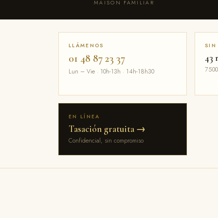
MAISON FAMILIAR
LLÁMENOS
SIN
01 48 87 23 37
43 
7500
Lun – Vie · 10h-13h · 14h-18h30
EN LÍNEA
Tasación gratuita →
Confidencial, sin compromiso