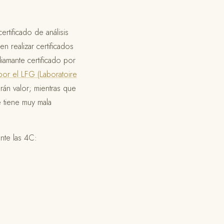
ertificado de análisis
 realizar certificados
iamante certificado por
por el LFG (Laboratoire
án valor; mientras que
e tiene muy mala
ente las 4C: