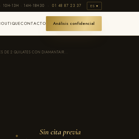
· 10H-13H · 14H-18H30 ·
01 48 87 23 37
ES ▾
BOUTIQUE
CONTACTO
Análisis confidencial
 DE 2 QUILATES CON DIAMANTAIR...
Sin cita previa
◆