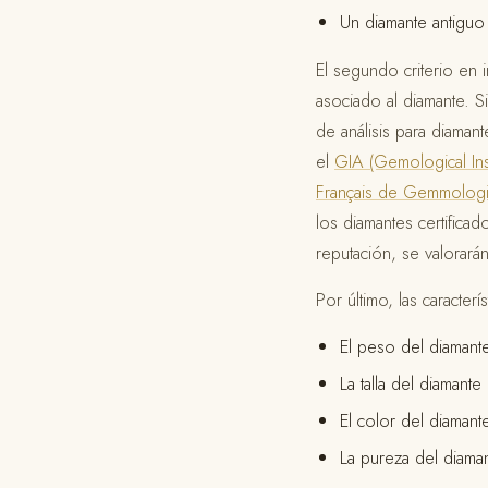
Un diamante antiguo
El segundo criterio en i
asociado al diamante. S
de análisis para diaman
el
GIA (Gemological Inst
Français de Gemmologi
los diamantes certifica
reputación, se valorará
Por último, las caracter
El peso del diamante
La talla del diamante 
El color del diamant
La pureza del diamant