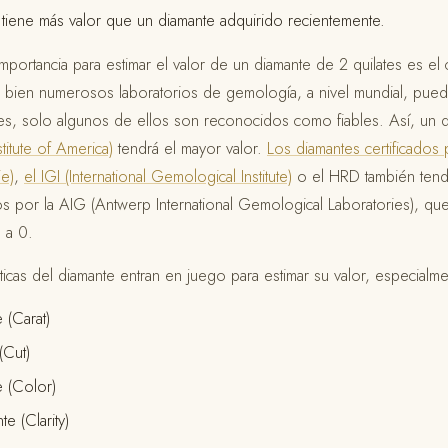
 tiene más valor que un diamante adquirido recientemente.
mportancia para estimar el valor de un diamante de 2 quilates es el c
i bien numerosos laboratorios de gemología, a nivel mundial, pueden
tes, solo algunos de ellos son reconocidos como fiables. Así, un d
itute of America)
tendrá el mayor valor.
Los diamantes certificados 
e)
,
el IGI (International Gemological Institute)
o el HRD también tendr
dos por la AIG (Antwerp International Gemological Laboratories), qu
n a 0.
ísticas del diamante entran en juego para estimar su valor, especialm
 (Carat)
(Cut)
e (Color)
e (Clarity)