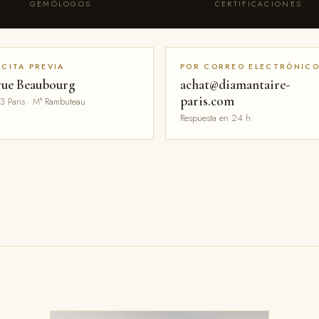
GEMÓLOGOS
CERTIFICACIONES
 CITA PREVIA
POR CORREO ELECTRÓNIC
rue Beaubourg
achat@diamantaire-
paris.com
3 Paris · M° Rambuteau
Respuesta en 24 h