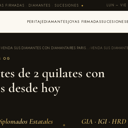
LUN – VIE 
AS FIRMADAS · DIAMANTES · SUCESIONES
◆
PERITAJE
DIAMANTES
JOYAS FIRMADAS
SUCESIONES
›
VENDA SUS DIAMANTES CON DIAMANTAIRES PARIS...
›
VENDA SUS DIAMANTES
S OG
es de 2 quilates con
s desde hoy
iplomados Estatales
GIA · IGI · HRD
◆