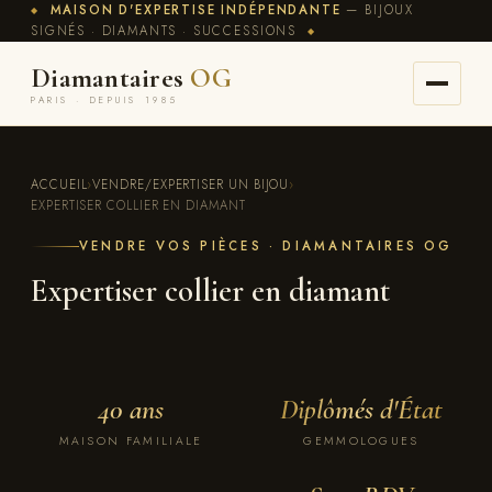
MAISON D'EXPERTISE INDÉPENDANTE
— BIJOUX
◆
SIGNÉS · DIAMANTS · SUCCESSIONS
◆
Diamantaires
OG
PARIS · DEPUIS 1985
ACCUEIL
›
VENDRE/EXPERTISER UN BIJOU
›
EXPERTISER COLLIER EN DIAMANT
VENDRE VOS PIÈCES · DIAMANTAIRES OG
Expertiser collier en diamant
40 ans
Diplômés d'État
MAISON FAMILIALE
GEMMOLOGUES