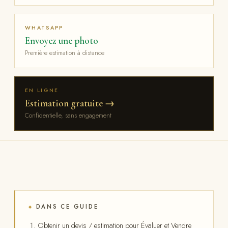
WHATSAPP
Envoyez une photo
Première estimation à distance
EN LIGNE
Estimation gratuite →
Confidentielle, sans engagement
DANS CE GUIDE
◆
Obtenir un devis / estimation pour Évaluer et Vendre