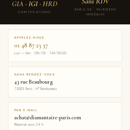
Sans RDV
GIA · IGI · HRD
PARIS 3E · PAIEMENT
CERTIFICATIONS
IMMÉDIAT
APPELEZ-NOUS
01 48 87 23 37
Lun – Ven · 10h-13h · 14h-18h30
SANS RENDEZ-VOUS
43 rue Beaubourg
75003 Paris · M° Rambuteau
PAR E-MAIL
achat@diamantaire-paris.com
Réponse sous 24 h