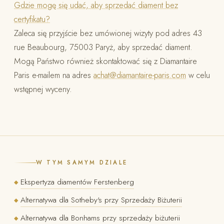
Gdzie mogę się udać, aby sprzedać diament bez
certyfikatu?
Zaleca się przyjście bez umówionej wizyty pod adres 43
rue Beaubourg, 75003 Paryż, aby sprzedać diament.
Mogą Państwo również skontaktować się z Diamantaire
Paris e-mailem na adres
achat@diamantaire-paris.com
w celu
wstępnej wyceny.
W TYM SAMYM DZIALE
Ekspertyza diamentów Ferstenberg
◆
Alternatywa dla Sotheby's przy Sprzedaży Biżuterii
◆
Alternatywa dla Bonhams przy sprzedaży biżuterii
◆