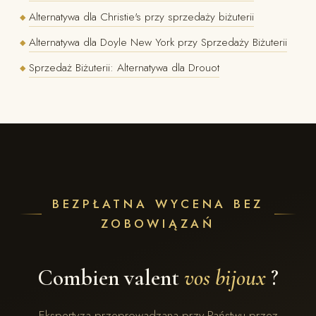
Alternatywa dla Christie's przy sprzedaży biżuterii
◆
Alternatywa dla Doyle New York przy Sprzedaży Biżuterii
◆
Sprzedaż Biżuterii: Alternatywa dla Drouot
◆
BEZPŁATNA WYCENA BEZ
ZOBOWIĄZAŃ
Combien valent
vos bijoux
?
Ekspertyza przeprowadzana przy Państwu przez