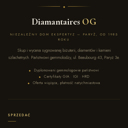
Diamantaires
OG
NIEZALEŻNY DOM EKSPERTYZ — PARYŻ, OD 1985
ROKU
Skup i wycena sygnowanej biżuterii, diamentów i kamieni
szlachetnych. Państwowi gemmolodzy, ul. Beaubourg 43, Paryż 3e.
Dyplomowani gemmologowie państwowi
◆
Certyfikaty GIA · IGI · HRD
◆
Oferta wiążąca, płatność natychmiastowa
◆
SPRZEDAĆ