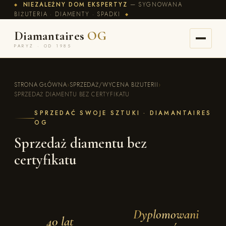
NIEZALEŻNY DOM EKSPERTYZ
— SYGNOWANA
◆
BIŻUTERIA · DIAMENTY · SPADKI
◆
Diamantaires
OG
PARYŻ · OD 1985
STRONA GŁÓWNA
›
SPRZEDAŻ/WYCENA BIŻUTERII
›
SPRZEDAŻ DIAMENTU BEZ CERTYFIKATU
SPRZEDAĆ SWOJE SZTUKI · DIAMANTAIRES
OG
Sprzedaż diamentu bez
certyfikatu
Dyplomowani
40 lat