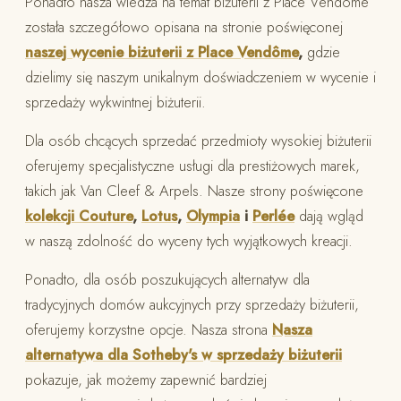
Ponadto nasza wiedza na temat biżuterii z Place Vendôme
została szczegółowo opisana na stronie poświęconej
naszej wycenie biżuterii z Place Vendôme
,
gdzie
dzielimy się naszym unikalnym doświadczeniem w wycenie i
sprzedaży wykwintnej biżuterii.
Dla osób chcących sprzedać przedmioty wysokiej biżuterii
oferujemy specjalistyczne usługi dla prestiżowych marek,
takich jak Van Cleef & Arpels. Nasze strony poświęcone
kolekcji Couture
,
Lotus
,
Olympia
i
Perlée
dają wgląd
w naszą zdolność do wyceny tych wyjątkowych kreacji.
Ponadto, dla osób poszukujących alternatyw dla
tradycyjnych domów aukcyjnych przy sprzedaży biżuterii,
oferujemy korzystne opcje. Nasza strona
Nasza
alternatywa dla Sotheby's w sprzedaży biżuterii
pokazuje, jak możemy zapewnić bardziej