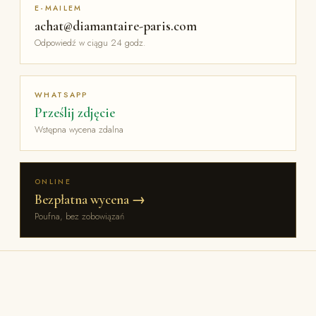
E-MAILEM
achat@diamantaire-paris.com
Odpowiedź w ciągu 24 godz.
WHATSAPP
Prześlij zdjęcie
Wstępna wycena zdalna
ONLINE
Bezpłatna wycena →
Poufna, bez zobowiązań