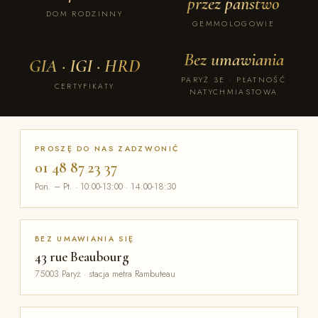
przez państwo
DOM RODZINNY
GEMMOLOGOWIE
Bez umawiania
GIA · IGI · HRD
PARYŻ 3E · PŁATNOŚĆ
CERTYFIKATY
NATYCHMIASTOWA
PROSZĘ DO NAS ZADZWONIĆ
01 48 87 23 37
Pon. – Pt. · 10:00-13:00 · 14:00-18:30
BEZ UMAWIANIA SIĘ
43 rue Beaubourg
75003 Paryż · stacja metra Rambuteau