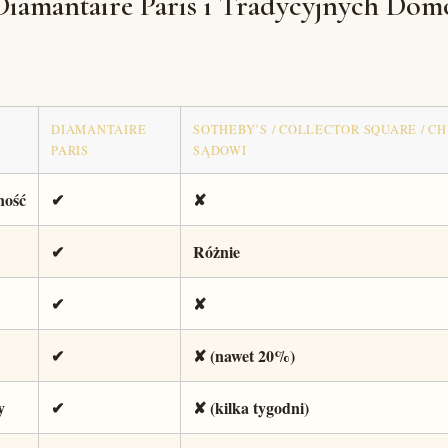
iamantaire Paris i Tradycyjnych Do
DIAMANTAIRE
SOTHEBY’S / COLLECTOR SQUARE / CH
PARIS
SĄDOWI
ność
✔
✘
✔
Różnie
✔
✘
✔
✘ (nawet 20%)
y
✔
✘ (kilka tygodni)