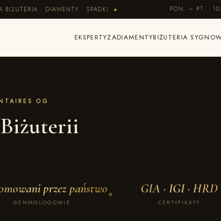
PON. – PT. · 10
BIŻUTERIA · DIAMENTY · SPADKI
◆
EKSPERTYZA
DIAMENTY
BIŻUTERIA SYGNO
ANTAIRES OG
Biżuterii
omowani przez państwo
GIA · IGI · HRD
◆
GEMMOLOGOWIE
CERTYFIKATY