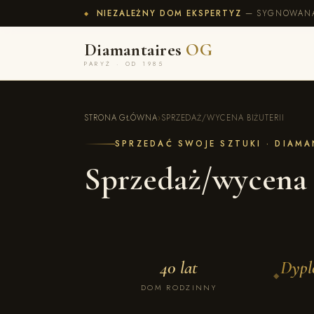
NIEZALEŻNY DOM EKSPERTYZ
— SYGNOWANA 
◆
Diamantaires
OG
PARYŻ · OD 1985
STRONA GŁÓWNA
›
SPRZEDAŻ/WYCENA BIŻUTERII
SPRZEDAĆ SWOJE SZTUKI · DIAM
Sprzedaż/wycena 
40 lat
Dypl
◆
DOM RODZINNY