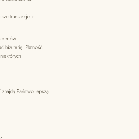
sze transakcje z
spertów.
 biżuterię. Płatność
niektórych
śli znajdą Państwo lepszą