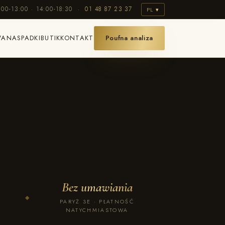
:00-13:00 · 14:00-18:30 ·
01 48 87 23 37
PL ▾
WANA
SPADKI
BUTIK
KONTAKT
Poufna analiza
Bez umawiania
◆
PARYŻ 3E · PŁATNOŚĆ
NATYCHMIASTOWA