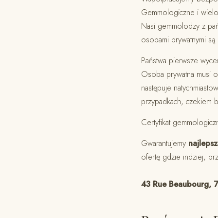
Gemmologiczne i wielo
Nasi gemmolodzy z pańs
osobami prywatnymi są 
Państwa pierwsze wycen
Osoba prywatna musi ok
następuje natychmiasto
przypadkach, czekiem 
Certyfikat gemmologicz
Gwarantujemy
najleps
ofertę gdzie indziej, pr
43 Rue Beaubourg, 7