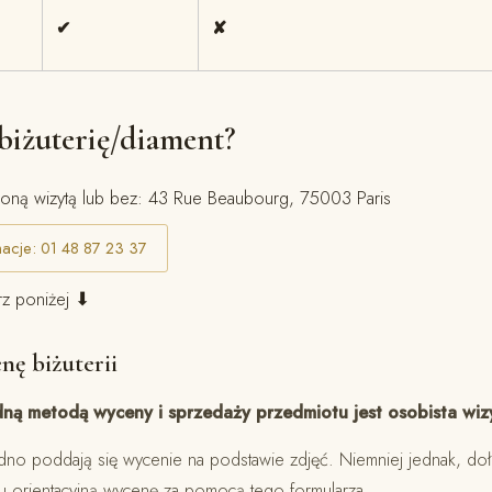
✔
✘
biżuterię/diament?
oną wizytą lub bez: 43 Rue Beaubourg, 75003 Paris
macje: 01 48 87 23 37
rz poniżej ⬇
nę biżuterii
ną metodą wyceny i sprzedaży przedmiotu jest osobista wiz
rudno poddają się wycenie na podstawie zdjęć. Niemniej jednak, doł
u orientacyjną wycenę za pomocą tego formularza.