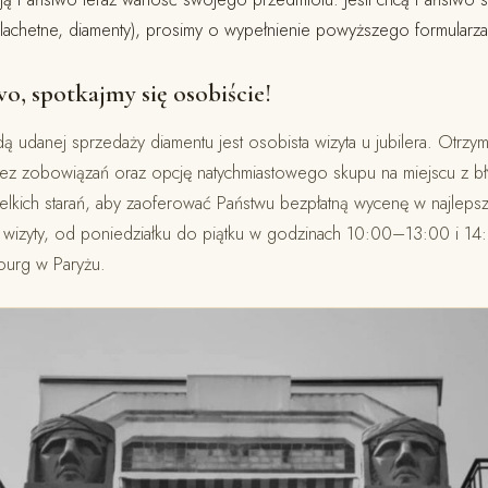
zlachetne, diamenty), prosimy o wypełnienie powyższego formularza
o, spotkajmy się osobiście!
ą udanej sprzedaży diamentu jest osobista wizyta u jubilera. Otrzy
 zobowiązań oraz opcję natychmiastowego skupu na miejscu z bły
lkich starań, aby zaoferować Państwu bezpłatną wycenę w najleps
a wizyty, od poniedziałku do piątku w godzinach 10:00–13:00 i 
urg w Paryżu.