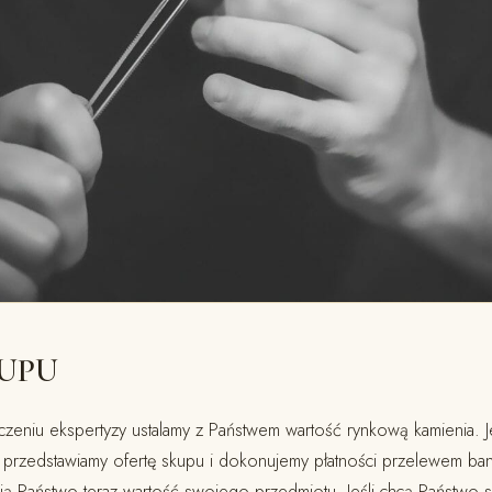
KUPU
niu ekspertyzy ustalamy z Państwem wartość rynkową kamienia. Je
 przedstawiamy ofertę skupu i dokonujemy płatności przelewem b
mają Państwo teraz wartość swojego przedmiotu. Jeśli chcą Państwo