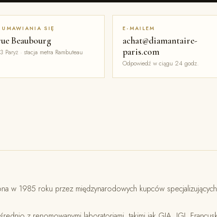
 UMAWIANIA SIĘ
E-MAILEM
rue Beaubourg
achat@diamantaire-
paris.com
3 Paryż · stacja metra Rambuteau
Odpowiedź w ciągu 24 godz.
ona w 1985 roku przez międzynarodowych kupców specjalizujących 
ednio z renomowanymi laboratoriami, takimi jak GIA, IGI, Francusk