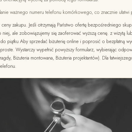
danie ważnego numeru telefonu komórkowego, co znacznie ułatwi 
 ceny zakupu. Jeśli otrzymają Państwo ofertę bezpośredniego skup
o niej, ale zobowiązujemy się zaoferować wyższą cenę. z wizytą l
do piątku Aby sprzedać biżuterię online i poprosić o bezpłatną w
roste. Wystarczy wypełnić powyższy formularz, wybierając odpowi
aragdy, Biżuteria montowana, Biżuteria projektantów). Dla łatwiejsze
elefonu.