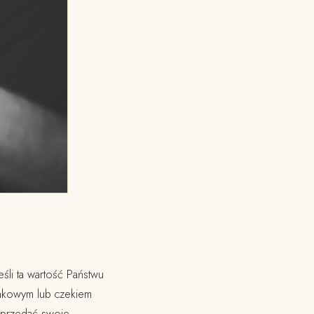
śli ta wartość Państwu
ankowym lub czekiem
 sprzedać swoje