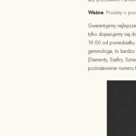
Ważne
: Prosimy o po
Gwarantujemy najlepsze
tylko dopasujemy się d
19:00 od poniedziałku 
gemmologa, to bardzo p
(Diamenty, Szafiry, Szm
pozostawienie numeru t