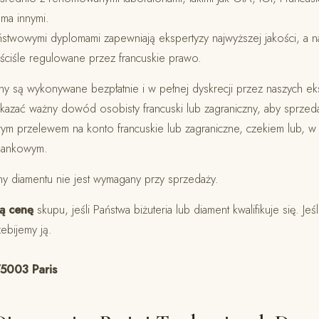
ma innymi.
twowymi dyplomami zapewniają ekspertyzy najwyższej jakości, a na
ściśle regulowane przez francuskie prawo.
y są wykonywane bezpłatnie i w pełnej dyskrecji przez naszych ek
azać ważny dowód osobisty francuski lub zagraniczny, aby sprzedać
wym przelewem na konto francuskie lub zagraniczne, czekiem lub, w 
bankowym.
ny diamentu nie jest wymagany przy sprzedaży.
zą cenę
skupu, jeśli Państwa biżuteria lub diament kwalifikuje się. Je
zebijemy ją.
5003 Paris