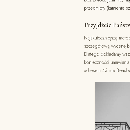
przedmioty (kamienie s
Przyjdźcie Państw
Najskuteczniejszą metod
szczegółową wycenę bez
Dlatego dokładamy wsze
konieczności umawiani
adresem 43 rue Beaubo