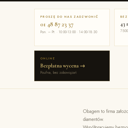
PROSZĘ DO NAS ZADZWONIĆ
BEZ
01 48 87 23 37
43 
7500
Pon. – Pt. · 10:00-13:00 · 14:00-18:30
ONLINE
Bezpłatna wycena →
Poufna, bez zobowiązań
Obagem to firma założ
diamentów.
Współpracujemy bezpośr