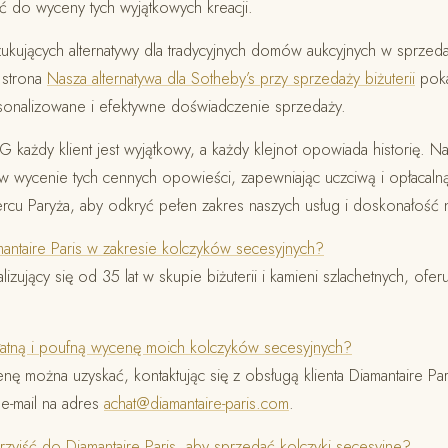
 do wyceny tych wyjątkowych kreacji.
kujących alternatywy dla tradycyjnych domów aukcyjnych w sprzedaż
 strona
Nasza alternatywa dla Sotheby’s przy sprzedaży biżuterii
poka
sonalizowane i efektywne doświadczenie sprzedaży.
 każdy klient jest wyjątkowy, a każdy klejnot opowiada historię. Na
w wycenie tych cennych opowieści, zapewniając uczciwą i opłacalną
rcu Paryża, aby odkryć pełen zakres naszych usług i doskonałość 
amantaire Paris w zakresie kolczyków secesyjnych?
alizujący się od 35 lat w skupie biżuterii i kamieni szlachetnych, ofe
łatną i poufną wycenę moich kolczyków secesyjnych?
enę można uzyskać, kontaktując się z obsługą klienta Diamantaire 
 e-mail na adres
achat@diamantaire-paris.com
.
zyjść do Diamantaire Paris, aby sprzedać kolczyki secesyjne?