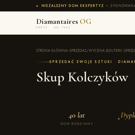
NIEZALEŻNY DOM EKSPERTYZ
— SYGNOWANA 
◆
Diamantaires
OG
PARYŻ · OD 1985
STRONA GŁÓWNA
›
SPRZEDAŻ/WYCENA BIŻUTERII
›
SPRZE
SPRZEDAĆ SWOJE SZTUKI · DIAM
Skup Kolczyków
40 lat
Dypl
◆
DOM RODZINNY