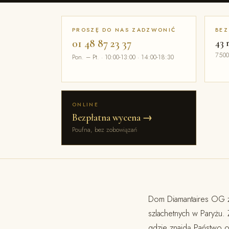
PROSZĘ DO NAS ZADZWONIĆ
BEZ
01 48 87 23 37
43 
7500
Pon. – Pt. · 10:00-13:00 · 14:00-18:30
ONLINE
Bezpłatna wycena →
Poufna, bez zobowiązań
Dom Diamantaires OG z 
szlachetnych w Paryżu. 
gdzie znajdą Państwo o