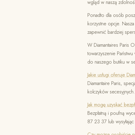
wgląd w naszą zdolność
Ponadto dla osób poszu
korzystne opcje. Nasza
zapewnić bardziej sper
W Diamantaires Paris OG
towarzyszenie Państwu 
do naszego butiku w se
Jakie usługi oferuje Di
Diamantaire Paris, specj
kolczyków secesyjnych.
Jak mogę uzyskać bezp
Bezpłatną i poufną wyc
87 23 37 lub wysyłając
Czy można osobiście pr