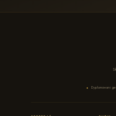
Sk
Dyplomowani ge
◆