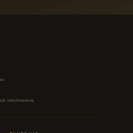
owi
ność natychmiastowa