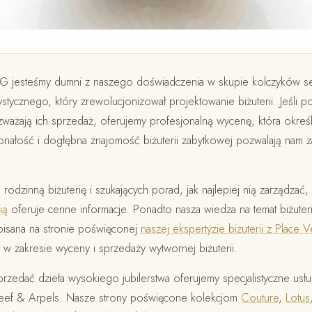
OG jesteśmy dumni z naszego doświadczenia w skupie kolczyków s
stycznego, który zrewolucjonizował projektowanie biżuterii. Jeśli p
rozważają ich sprzedaż, oferujemy profesjonalną wycenę, która okreś
ałość i dogłębna znajomość biżuterii zabytkowej pozwalają nam 
rodzinną biżuterię i szukających porad, jak najlepiej nią zarządzać,
ią
oferuje cenne informacje. Ponadto nasza wiedza na temat biżute
pisana na stronie poświęconej
naszej ekspertyzie biżuterii z Place
w zakresie wyceny i sprzedaży wytwornej biżuterii.
zedać dzieła wysokiego jubilerstwa oferujemy specjalistyczne usłu
Cleef & Arpels. Nasze strony poświęcone kolekcjom
Couture
,
Lotus