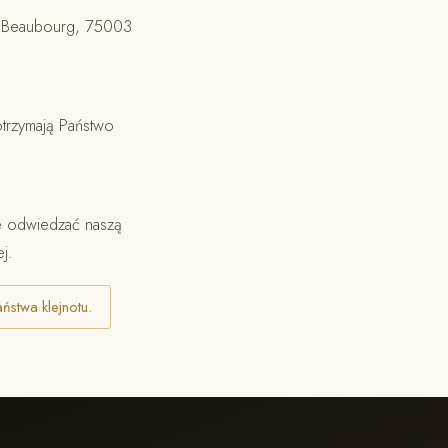
ue Beaubourg, 75003
otrzymają Państwo
ie odwiedzać naszą
j.
ństwa klejnotu.