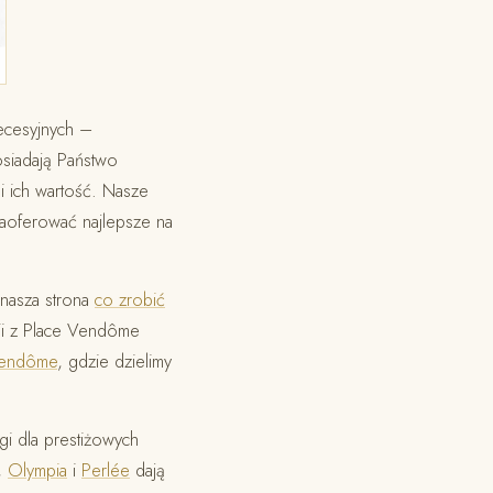
ecesyjnych –
osiadają Państwo
li ich wartość. Nasze
zaoferować najlepsze na
 nasza strona
co zrobić
rii z Place Vendôme
 Vendôme
, gdzie dzielimy
gi dla prestiżowych
,
Olympia
i
Perlée
dają