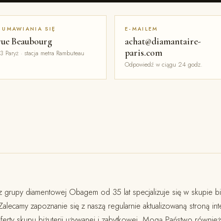
 UMAWIANIA SIĘ
E-MAILEM
rue Beaubourg
achat@diamantaire-
paris.com
3 Paryż · stacja metra Rambuteau
Odpowiedź w ciągu 24 godz.
grupy diamentowej Obagem od 35 lat specjalizuje się w skupie biżu
Zalecamy zapoznanie się z naszą regularnie aktualizowaną stroną i
ferty skupu biżuterii używanej i zabytkowej. Mogą Państwo również