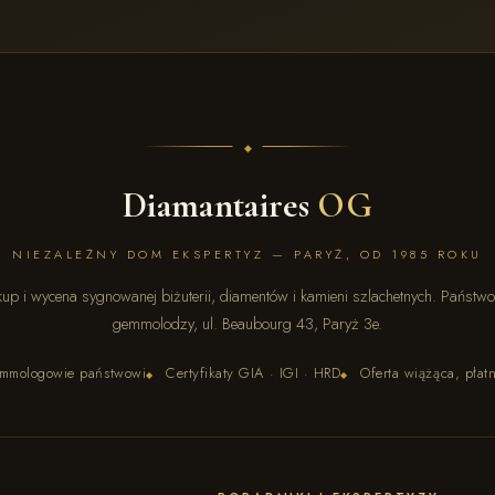
Diamantaires
OG
NIEZALEŻNY DOM EKSPERTYZ — PARYŻ, OD 1985 ROKU
up i wycena sygnowanej biżuterii, diamentów i kamieni szlachetnych. Państw
gemmolodzy, ul. Beaubourg 43, Paryż 3e.
mmologowie państwowi
Certyfikaty GIA · IGI · HRD
Oferta wiążąca, płat
◆
◆