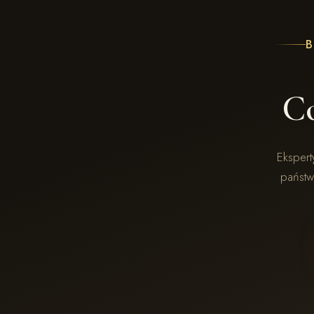
C
Eksper
państw