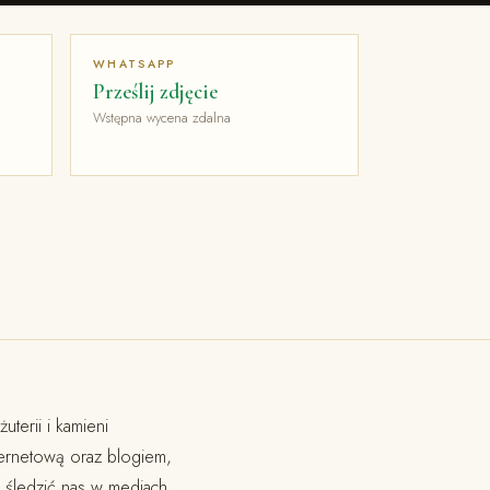
WHATSAPP
Prześlij zdjęcie
Wstępna wycena zdalna
terii i kamieni
nternetową oraz blogiem,
 śledzić nas w mediach