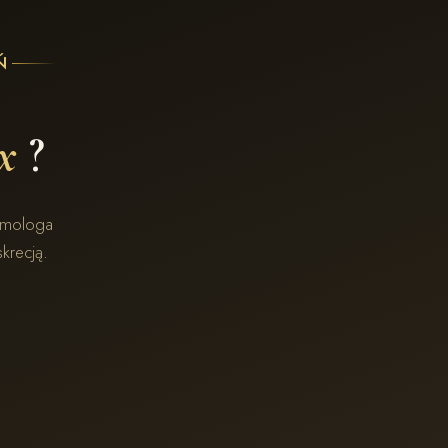
Ń
x
?
mmologa
krecją.