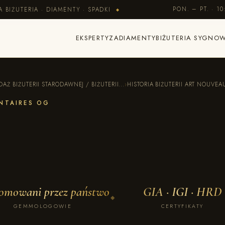
PON. – PT. · 10
BIŻUTERIA · DIAMENTY · SPADKI
◆
EKSPERTYZA
DIAMENTY
BIŻUTERIA SYGNO
DAŻ BIŻUTERII STARODAWNEJ / BIŻUTERII...
›
HISTORIA BIŻUTERII ART NOUVEA
ANTAIRES OG
omowani przez państwo
GIA · IGI · HRD
◆
GEMMOLOGOWIE
CERTYFIKATY