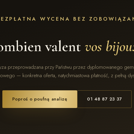
BEZPŁATNA WYCENA BEZ ZOBOWIĄZA
ombien valent
vos bijou
tyza przeprowadzana przy Państwu przez dyplomowanego ge
owego — konkretna oferta, natychmiastowa płatność, z pełną dys
Poproś o poufną analizę
01 48 87 23 37