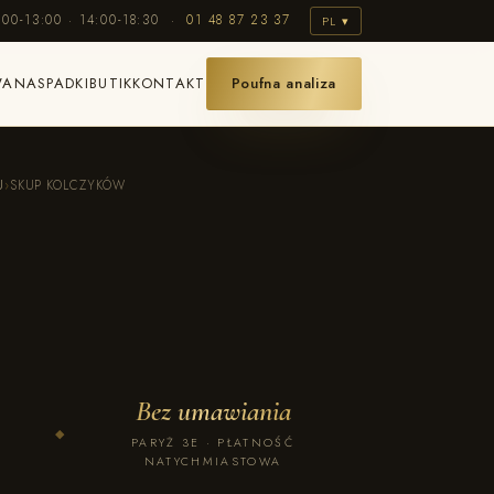
:00-13:00 · 14:00-18:30 ·
01 48 87 23 37
PL ▾
WANA
SPADKI
BUTIK
KONTAKT
Poufna analiza
U
›
SKUP KOLCZYKÓW
Bez umawiania
◆
PARYŻ 3E · PŁATNOŚĆ
NATYCHMIASTOWA