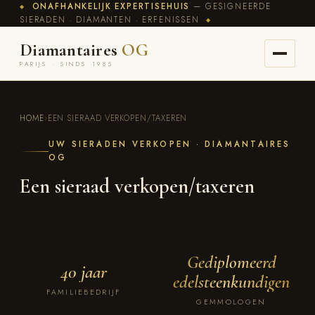
ONAFHANKELIJK EXPERTISEHUIS
— GESIGNEERDE
◆
SIERADEN · DIAMANTEN · ERFENISSEN
◆
Diamantaires
OG
PARIJS · SINDS 1985
HOME
›
EEN SIERAAD VERKOPEN/TAXEREN
UW SIERADEN VERKOPEN · DIAMANTAIRES
OG
Een sieraad verkopen/taxeren
Gediplomeerd
40 jaar
edelsteenkundigen
FAMILIEBEDRIJF
GEMMOLOGEN