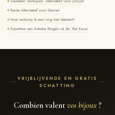
Sieraden Verkopen: Alternatief voor Drouot
◆
Beste Alternatief voor Skinner
◆
Hoe verkoop ik een ring met diamant?
◆
Expertise van Antieke Ringen uit de 18e Eeuw
◆
VRIJBLIJVENDE EN GRATIS
SCHATTING
Combien valent
vos bijoux
?