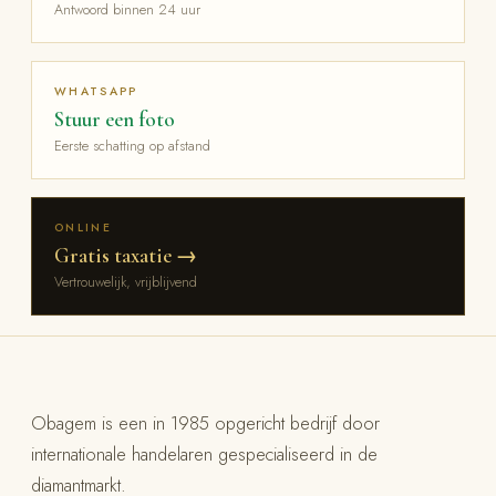
Antwoord binnen 24 uur
WHATSAPP
Stuur een foto
Eerste schatting op afstand
ONLINE
Gratis taxatie →
Vertrouwelijk, vrijblijvend
Obagem is een in 1985 opgericht bedrijf door
internationale handelaren gespecialiseerd in de
diamantmarkt.