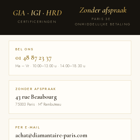
Zonder afspraak
GIA · IGI · HRD
PARIS 3E ·
CERTIFICERINGEN
ONMIDDELLIJKE BETALING
BEL ONS
01 48 87 23 37
Ma – Vr · 10.00–13.00 u · 14.00–18.30 u
ZONDER AFSPRAAK
43 rue Beaubourg
75003 Paris · M° Rambuteau
PER E-MAIL
achat@diamantaire-paris.com