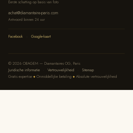
Eerste schatting op basis van foto
achat@diamantaire-paris.com
Antwoord binnen 24 uur
Facebook
·
Google-kaart
© 2026 OBAGEM — Diamantaires OG, Paris
Juridische informatie
·
Vertrouwelijkheid
·
Sitemap
Gratis expertise
Onmiddellijke betaling
Absolute vertrouwelijkheid
◆
◆