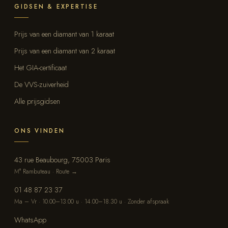
GIDSEN & EXPERTISE
Prijs van een diamant van 1 karaat
Prijs van een diamant van 2 karaat
Het GIA-certificaat
De VVS-zuiverheid
Alle prijsgidsen
ONS VINDEN
43 rue Beaubourg, 75003 Paris
M° Rambuteau · Route →
01 48 87 23 37
Ma – Vr · 10.00–13.00 u · 14.00–18.30 u · Zonder afspraak
WhatsApp