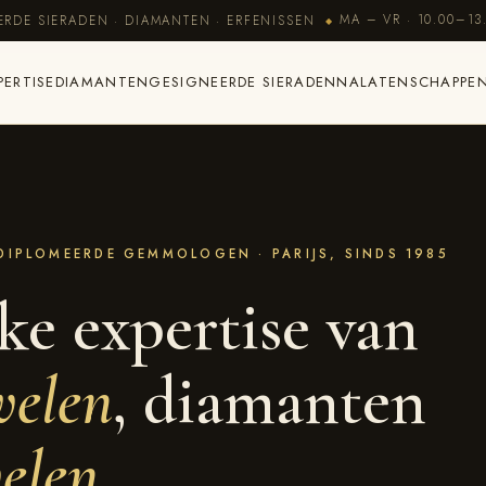
MA – VR · 10.00–13
RDE SIERADEN · DIAMANTEN · ERFENISSEN
◆
PERTISE
DIAMANTEN
GESIGNEERDE SIERADEN
NALATENSCHAPPE
DIPLOMEERDE GEMMOLOGEN · PARIJS, SINDS 1985
ke expertise van
welen
, diamanten
elen