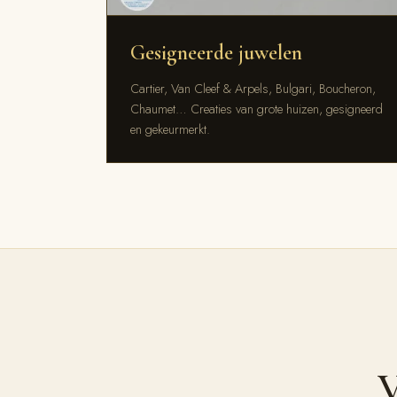
Gesigneerde juwelen
Cartier, Van Cleef & Arpels, Bulgari, Boucheron,
Chaumet… Creaties van grote huizen, gesigneerd
en gekeurmerkt.
V