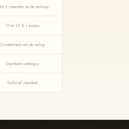
 tot 6 maanden na de verkoop
15 tot 25 % + kosten
Onzekerheid van de veiling
Openbare catalogus
Exclusief mandaat