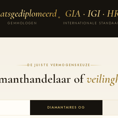
atsgediplomeerd
GIA · IGI · 
◆
GEMMOLOGEN
INTERNATIONALE STANDA
DE JUISTE VERMOGENSKEUZE
manthandelaar of
veiling
DIAMANTAIRES OG