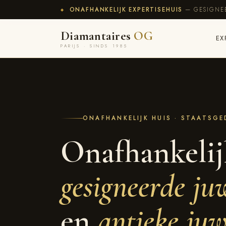
ONAFHANKELIJK EXPERTISEHUIS
— GESIGNEE
◆
Diamantaires
OG
EX
PARIJS · SINDS 1985
ONAFHANKELIJK HUIS · STAATSGE
Onafhankelij
gesigneerde ju
en
antieke juw