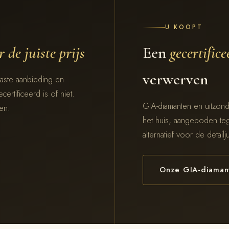
U KOOPT
 de juiste prijs
Een
gecertifice
verwerven
vaste aanbieding en
ertificeerd is of niet.
GIA-diamanten en uitzond
ren.
het huis, aangeboden te
alternatief voor de detailj
Onze GIA-diamant