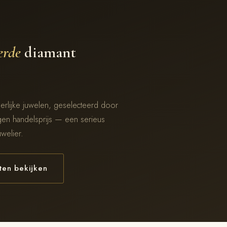
erde
diamant
erlijke juwelen, geselecteerd door
gen handelsprijs — een serieus
uwelier.
en bekijken