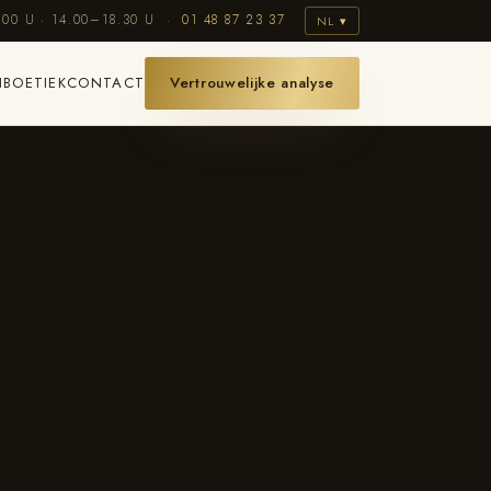
.00 U · 14.00–18.30 U ·
01 48 87 23 37
NL ▾
N
BOETIEK
CONTACT
Vertrouwelijke analyse