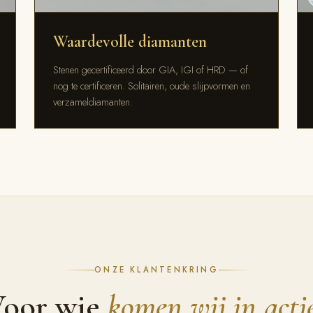
Waardevolle diamanten
Stenen gecertificeerd door GIA, IGI of HRD — of
nog te certificeren. Solitairen, oude slijpvormen en
verzameldiamanten.
ONZE KLANTENKRING
oor wie
komen wij in acti