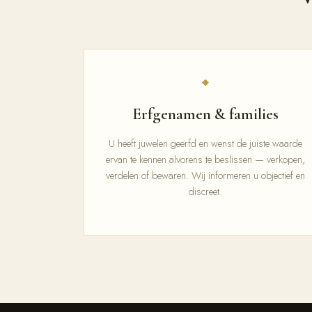
◆
Erfgenamen & families
U heeft juwelen geërfd en wenst de juiste waarde
ervan te kennen alvorens te beslissen — verkopen,
verdelen of bewaren. Wij informeren u objectief en
discreet.