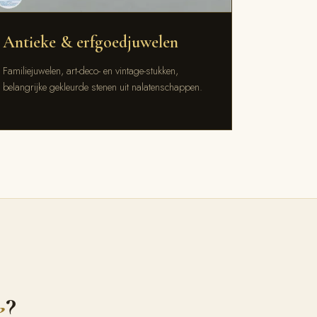
Antieke & erfgoedjuwelen
Familiejuwelen, art-deco- en vintage-stukken,
belangrijke gekleurde stenen uit nalatenschappen.
e
?