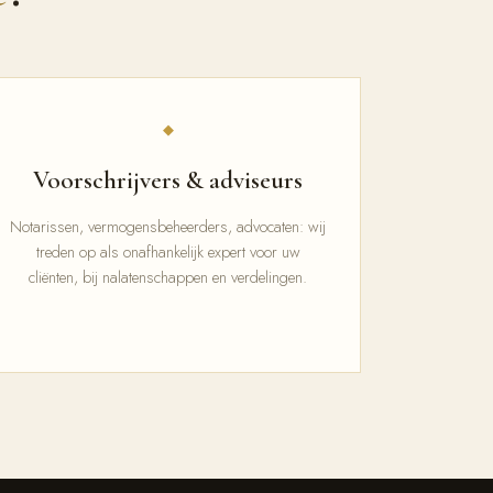
◆
Voorschrijvers & adviseurs
Notarissen, vermogensbeheerders, advocaten: wij
treden op als onafhankelijk expert voor uw
cliënten, bij nalatenschappen en verdelingen.