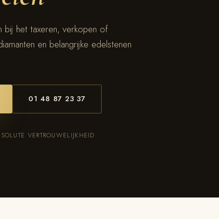
 bij het taxeren, verkopen of
diamanten en belangrijke edelstenen
01 48 87 23 37
BSOLUTE VERTROUWELIJKHEID