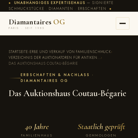
UNABHÄNGIGES EXPERTISEHAUS
— SIGNIERTE
◆
SCHMUCKSTÜCKE · DIAMANTEN · ERBSCHAFTEN
◆
Diamantaires
OG
PARIS · SEIT 1985
STARTSEITE
›
ERBE UND VERKAUF VON FAMILIENSCHMUCK
›
VERZEICHNIS DER AUKTIONATOREN FÜR ANTIKEN...
›
DAS AUKTIONSHAUS COUTAU-BÉGARIE
ERBSCHAFTEN & NACHLASS ·
DIAMANTAIRES OG
Das Auktionshaus Coutau-Bégarie
40 Jahre
Staatlich geprüft
FAMILIENHAUS
GEMMOLOGEN