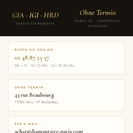
Ohne Termin
GIA · IGI · HRD
PARIS 3E · SOFORTIGE
ZERTIFIZIERUNGEN
ZAHLUNG
RUFEN SIE UNS AN
01 48 87 23 37
Mo – Fr · 10–13 Uhr · 14–18.30 Uhr
OHNE TERMIN
43 rue Beaubourg
75003 Paris · M° Rambuteau
PER E-MAIL
achat@diamantaire-paris.com