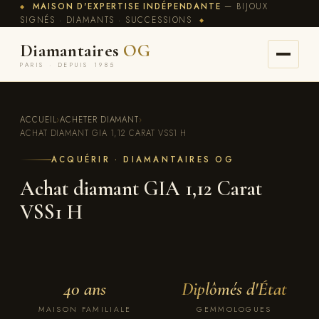
MAISON D'EXPERTISE INDÉPENDANTE
— BIJOUX
◆
SIGNÉS · DIAMANTS · SUCCESSIONS
◆
Diamantaires
OG
PARIS · DEPUIS 1985
ACCUEIL
›
ACHETER DIAMANT
›
ACHAT DIAMANT GIA 1,12 CARAT VSS1 H
ACQUÉRIR · DIAMANTAIRES OG
Achat diamant GIA 1,12 Carat
VSS1 H
40 ans
Diplômés d'État
MAISON FAMILIALE
GEMMOLOGUES