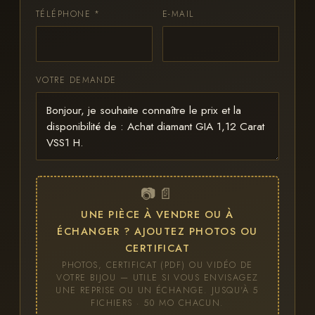
TÉLÉPHONE *
E-MAIL
VOTRE DEMANDE
📷 📄
UNE PIÈCE À VENDRE OU À
ÉCHANGER ? AJOUTEZ PHOTOS OU
CERTIFICAT
PHOTOS, CERTIFICAT (PDF) OU VIDÉO DE
VOTRE BIJOU — UTILE SI VOUS ENVISAGEZ
UNE REPRISE OU UN ÉCHANGE. JUSQU'À 5
FICHIERS · 50 MO CHACUN.