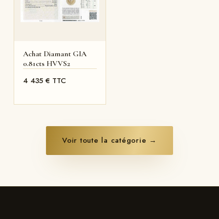
Achat Diamant GIA
0.81cts HVVS2
4 435 € TTC
Voir toute la catégorie →