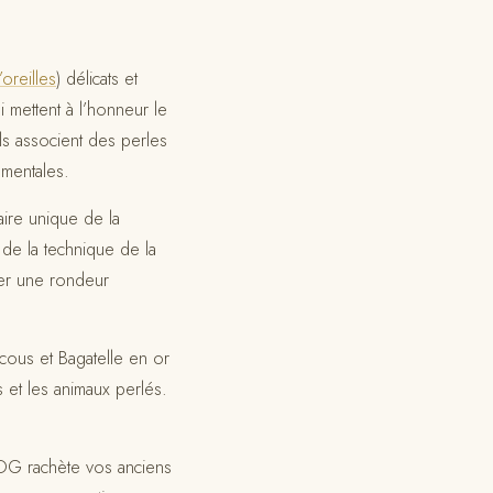
oreilles
) délicats et
 mettent à l’honneur le
s associent des perles
ementales.
aire unique de la
 de la technique de la
nner une rondeur
cous et Bagatelle en or
 et les animaux perlés.
 OG rachète vos anciens