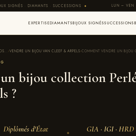
LUN – VEN 
OUX SIGNÉS · DIAMANTS · SUCCESSIONS
◆
EXPERTISE
DIAMANTS
BIJOUX SIGNÉS
SUCCESSIONS
S...
›
VENDRE UN BIJOU VAN CLEEF & ARPELS
›
COMMENT VENDRE UN BIJOU C
OG
n bijou collection Perl
s ?
Diplômés d'État
GIA · IGI · HRD
◆