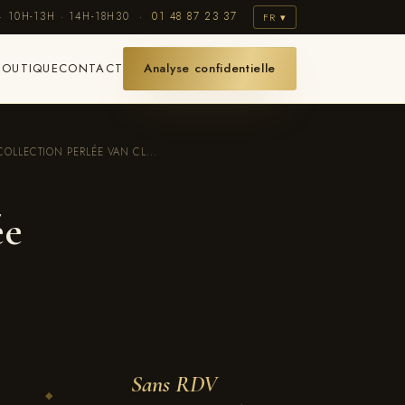
· 10H-13H · 14H-18H30 ·
01 48 87 23 37
FR ▾
BOUTIQUE
CONTACT
Analyse confidentielle
OLLECTION PERLÉE VAN CL...
ée
Sans RDV
◆