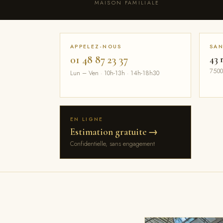
MAISON FAMILIALE
APPELEZ-NOUS
SAN
01 48 87 23 37
43 
7500
Lun – Ven · 10h-13h · 14h-18h30
EN LIGNE
Estimation gratuite →
Confidentielle, sans engagement