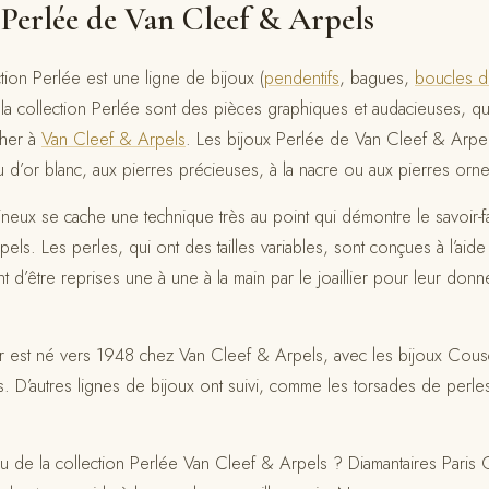
 Perlée de Van Cleef & Arpels
ion Perlée est une ligne de bijoux (
pendentifs
, bagues,
boucles d’
 la collection Perlée sont des pièces graphiques et audacieuses, qui
cher à
Van Cleef & Arpels
. Les bijoux Perlée de Van Cleef & Arpel
u d’or blanc, aux pierres précieuses, à la nacre ou aux pierres orn
ineux se cache une technique très au point qui démontre le savoir-f
ls. Les perles, qui ont des tailles variables, sont conçues à l’aide
nt d’être reprises une à une à la main par le joaillier pour leur do
or est né vers 1948 chez Van Cleef & Arpels, avec les bijoux Cous
. D’autres lignes de bijoux ont suivi, comme les torsades de perles
 de la collection Perlée Van Cleef & Arpels ? Diamantaires Paris