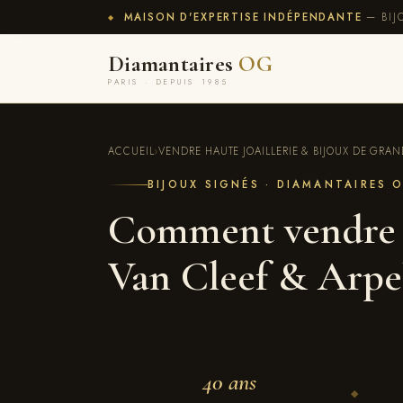
MAISON D'EXPERTISE INDÉPENDANTE
— BIJ
◆
Diamantaires
OG
PARIS · DEPUIS 1985
ACCUEIL
›
VENDRE HAUTE JOAILLERIE & BIJOUX DE GRAND
BIJOUX SIGNÉS · DIAMANTAIRES 
Comment vendre u
Van Cleef & Arpel
40 ans
◆