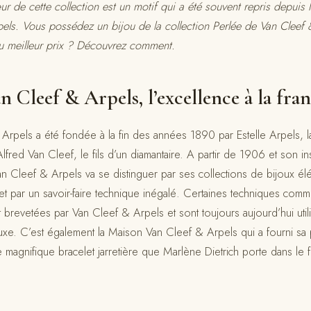
r de cette collection est un motif qui a été souvent repris depuis la
els. Vous possédez un bijou de la collection Perlée de Van Cleef 
au meilleur prix ? Découvrez comment.
 Cleef & Arpels, l’excellence à la fran
rpels a été fondée à la fin des années 1890 par Estelle Arpels, la
lfred Van Cleef, le fils d’un diamantaire. A partir de 1906 et son ins
 Cleef & Arpels va se distinguer par ses collections de bijoux él
 et par un savoir-faire technique inégalé. Certaines techniques comm
brevetées par Van Cleef & Arpels et sont toujours aujourd’hui uti
uxe. C’est également la Maison Van Cleef & Arpels qui a fourni sa p
e magnifique bracelet jarretière que Marlène Dietrich porte dans le 