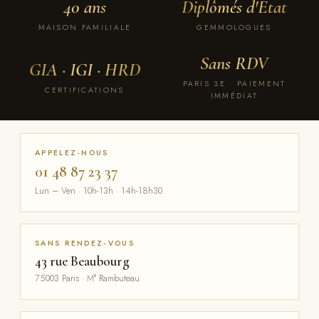
40 ans
Diplômés d'État
MAISON FAMILIALE
GEMMOLOGUES
Sans RDV
GIA · IGI · HRD
PARIS 3E · PAIEMENT
CERTIFICATIONS
IMMÉDIAT
APPELEZ-NOUS
01 48 87 23 37
Lun – Ven · 10h-13h · 14h-18h30
SANS RENDEZ-VOUS
43 rue Beaubourg
75003 Paris · M° Rambuteau