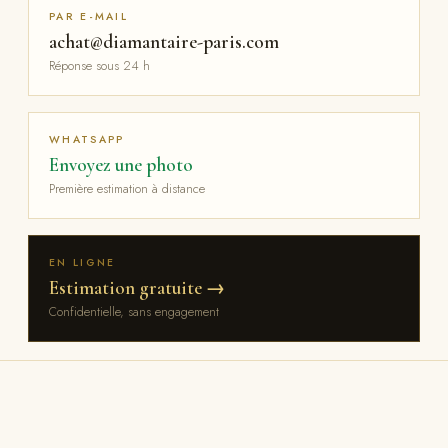
PAR E-MAIL
achat@diamantaire-paris.com
Réponse sous 24 h
WHATSAPP
Envoyez une photo
Première estimation à distance
EN LIGNE
Estimation gratuite →
Confidentielle, sans engagement