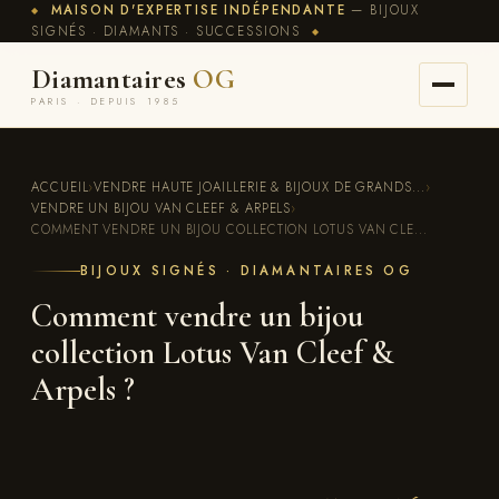
MAISON D'EXPERTISE INDÉPENDANTE
— BIJOUX
◆
SIGNÉS · DIAMANTS · SUCCESSIONS
◆
Diamantaires
OG
PARIS · DEPUIS 1985
ACCUEIL
›
VENDRE HAUTE JOAILLERIE & BIJOUX DE GRANDS...
›
VENDRE UN BIJOU VAN CLEEF & ARPELS
›
COMMENT VENDRE UN BIJOU COLLECTION LOTUS VAN CLE...
BIJOUX SIGNÉS · DIAMANTAIRES OG
Comment vendre un bijou
collection Lotus Van Cleef &
Arpels ?