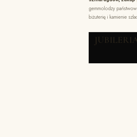
gemmolodzy państwowi) 
biżuterię i kamienie szl
JUBILERI