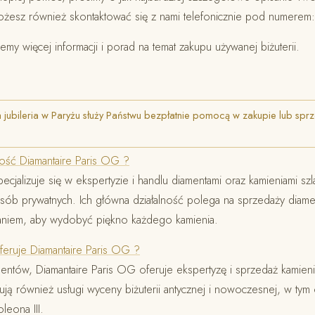
ożesz również skontaktować się z nami telefonicznie pod numere
emy więcej informacji i porad na temat zakupu używanej biżuterii.
jubileria w Paryżu służy Państwu bezpłatnie pomocą w zakupie lub spr
lność Diamantaire Paris OG ?
ecjalizuje się w ekspertyzie i handlu diamentami oraz kamieniami sz
 osób prywatnych. Ich główna działalność polega na sprzedaży diame
waniem, aby wydobyć piękno każdego kamienia.
oferuje Diamantaire Paris OG ?
ntów, Diamantaire Paris OG oferuje ekspertyzę i sprzedaż kamieni
rują również usługi wyceny biżuterii antycznej i nowoczesnej, w t
leona III.