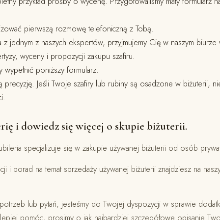
pletny przykład prośby o wycenę. Przygotowaliśmy mały formularz na 
zować pierwszą rozmowę telefoniczną z Tobą.
 z jednym z naszych ekspertów, przyjmujemy Cię w naszym biurze 
tyzy, wyceny i propozycji zakupu szafiru.
y wypełnić poniższy formularz.
 precyzję. Jeśli Twoje szafiry lub rubiny są osadzone w biżuterii, n
i.
rię i dowiedz się więcej o skupie biżuterii.
ileria specjalizuje się w zakupie używanej biżuterii od osób prywa
cji i porad na temat sprzedaży używanej biżuterii znajdziesz na nas
potrzeb lub pytań, jesteśmy do Twojej dyspozycji w sprawie dodat
jlepiej pomóc, prosimy o jak najbardziej szczegółowe opisanie Two