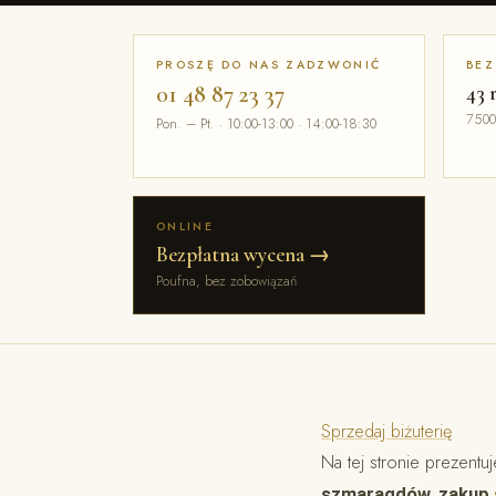
PROSZĘ DO NAS ZADZWONIĆ
BEZ
01 48 87 23 37
43 
7500
Pon. – Pt. · 10:00-13:00 · 14:00-18:30
ONLINE
Bezpłatna wycena →
Poufna, bez zobowiązań
Sprzedaj biżuterię
Na tej stronie prezent
szmaragdów, zakup