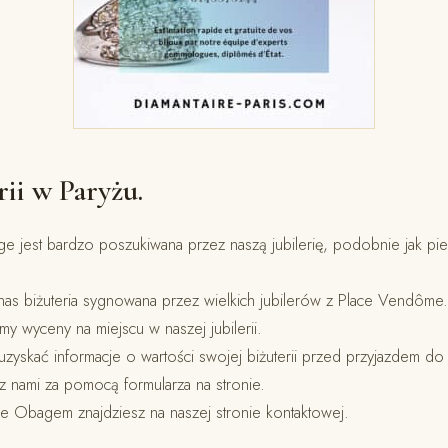
ii w Paryżu.
age jest bardzo poszukiwana przez naszą jubilerię, podobnie jak pier
 nas biżuteria sygnowana przez wielkich jubilerów z Place Vendôme.
y wyceny na miejscu w naszej jubilerii.
 uzyskać informacje o wartości swojej biżuterii przed przyjazdem do
z nami za pomocą formularza na stronie.
mie Obagem znajdziesz na naszej stronie kontaktowej.