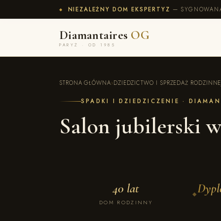
NIEZALEŻNY DOM EKSPERTYZ
— SYGNOWANA 
◆
Diamantaires
OG
PARYŻ · OD 1985
STRONA GŁÓWNA
›
DZIEDZICTWO I SPRZEDAŻ RODZINNEJ
SPADKI I DZIEDZICZENIE · DIAMA
Salon jubilerski w
40 lat
Dypl
◆
DOM RODZINNY