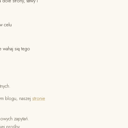
dole strony, łatwy i
w celu
ie wahaj się tego
tnych.
zym blogu, naszej
stronie
kowych zapytań.
jej prośby.