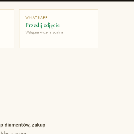
WHATSAPP
Prześlij zdjęcie
Wstępna wycena zdalna
kup diamentów, zakup
y (dyplomowani