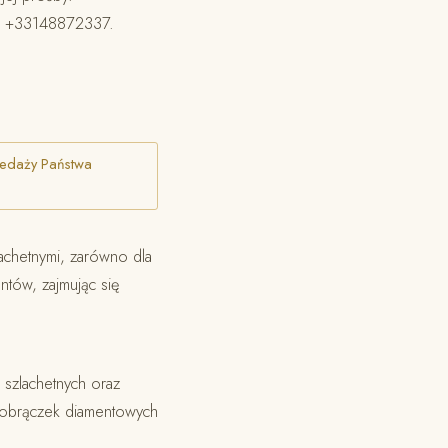
m: +33148872337.
zedaży Państwa
lachetnymi, zarówno dla
ntów, zajmując się
 szlachetnych oraz
ym obrączek diamentowych