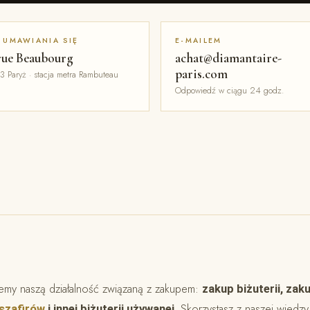
 UMAWIANIA SIĘ
E-MAILEM
rue Beaubourg
achat@diamantaire-
paris.com
3 Paryż · stacja metra Rambuteau
Odpowiedź w ciągu 24 godz.
ujemy naszą działalność związaną z zakupem:
zakup biżuterii, za
Skorzystasz z naszej wiedz
szafirów
i innej biżuterii używanej.