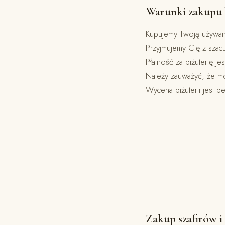
Warunki zakupu b
Kupujemy Twoją używaną
Przyjmujemy Cię z szac
Płatność za biżuterię j
Należy zauważyć, że mo
Wycena biżuterii jest b
Zakup szafirów i