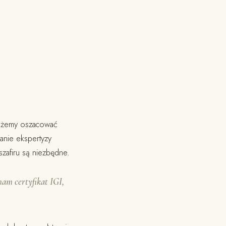
 możemy oszacować
anie ekspertyzy
szafiru są niezbędne.
am certyfikat IGI,