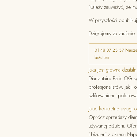
Należy zauważyć, że m
W przyszłości opublikuj
Dziękujemy za zaufanie.
01 48 87 23 37 Nasza 
biżuterii.
Jaka jest główna działa
Diamantaire Paris OG sp
profesjonalistów, jak i
szlifowaniem i polero
Jakie konkretne usługi 
Oprócz sprzedaży diame
używanej biżuterii. Ofe
i biżuterii z okresu Napo