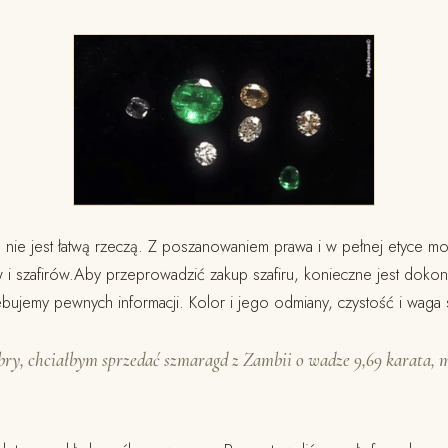
ru nie jest łatwą rzeczą. Z poszanowaniem prawa i w pełnej etyce
 i szafirów.Aby przeprowadzić zakup szafiru, konieczne jest dokon
ebujemy pewnych informacji. Kolor i jego odmiany, czystość i waga 
ry, chciałbym sprzedać szmaragd z Zambii o wadze 9,69 karata, m