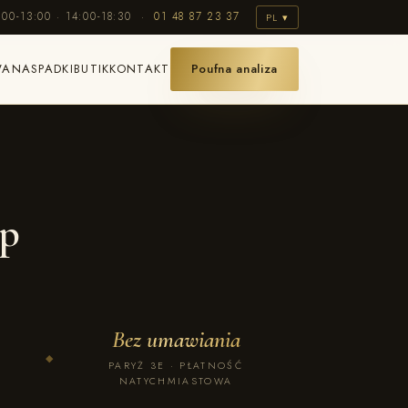
:00-13:00 · 14:00-18:30 ·
01 48 87 23 37
PL ▾
WANA
SPADKI
BUTIK
KONTAKT
Poufna analiza
up
Bez umawiania
◆
PARYŻ 3E · PŁATNOŚĆ
NATYCHMIASTOWA