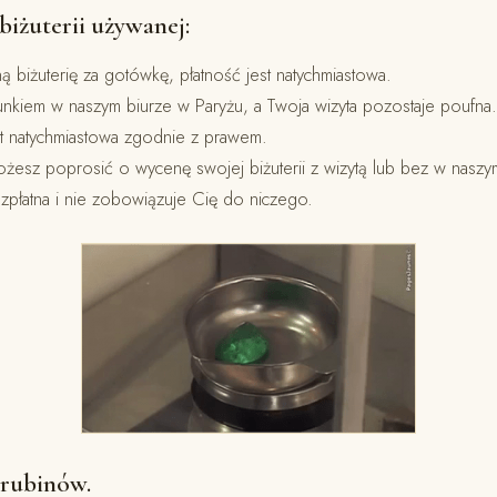
iżuterii używanej:
 biżuterię za gotówkę, płatność jest natychmiastowa.
unkiem w naszym biurze w Paryżu, a Twoja wizyta pozostaje poufna.
est natychmiastowa zgodnie z prawem.
żesz poprosić o wycenę swojej biżuterii z wizytą lub bez w naszym
ezpłatna i nie zobowiązuje Cię do niczego.
 rubinów.