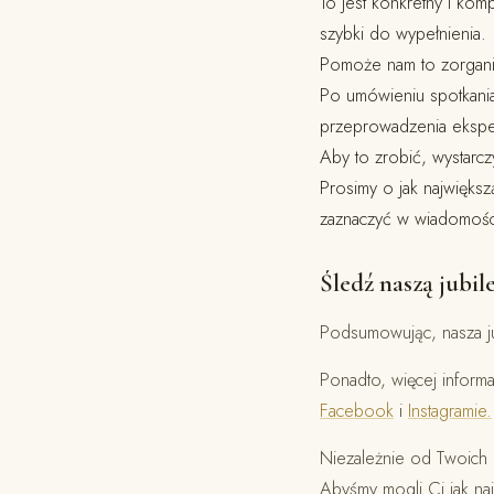
To jest konkretny i kom
szybki do wypełnienia.
Pomoże nam to zorgani
Po umówieniu spotkania
przeprowadzenia eksper
Aby to zrobić, wystarcz
Prosimy o jak największą
zaznaczyć w wiadomośc
Śledź naszą jubile
Podsumowując, nasza jub
Ponadto, więcej informa
Facebook
i
Instagramie.
Niezależnie od Twoich 
Abyśmy mogli Ci jak na