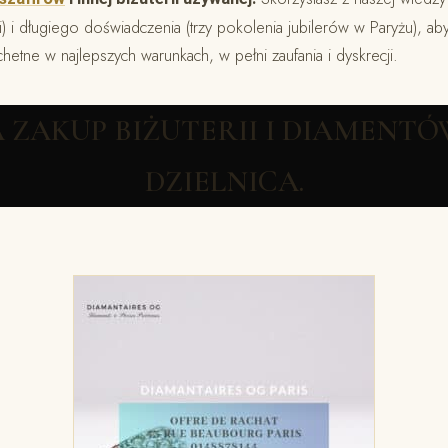
i długiego doświadczenia (trzy pokolenia jubilerów w Paryżu), ab
achetne w najlepszych warunkach, w pełni zaufania i dyskrecji.
A ZAKUP BIŻUTERII I DIAMENTÓW
DZIELNICA.