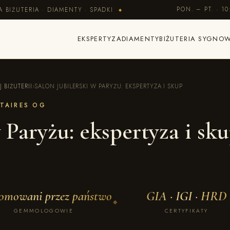
PON. – PT. · 10
BIŻUTERIA · DIAMENTY · SPADKI
◆
EKSPERTYZA
DIAMENTY
BIŻUTERIA SYGNO
 BIŻUTERII
›
SALON JUBILERSKI W PARYŻU: EKSPERTYZA I SKUP
NTAIRES OG
 Paryżu: ekspertyza i sk
omowani przez państwo
GIA · IGI · HRD
◆
GEMMOLOGOWIE
CERTYFIKATY