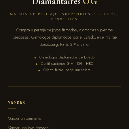
Diamantaires
OG
MAISON DE PERITAJE INDEPENDIENTE — PARÍS,
DESDE 1985
Compra y peritaje de joyas firmadas, diamantes y piedras
preciosas. Gemólogos diplomados por el Estado, en el 43 rue
Beaubourg, París 3.ᵉʳ distrito.
Gemólogos diplomados de Estado
◆
Certificaciones GIA · IGI · HRD
◆
Oferta firme, pago inmediato
◆
VENDER
Vender un diamante
Vender una joya firmada