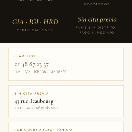
MAISON FAMILIAR
GEMÓLOGOS
Sin cita previa
GIA · IGI · HRD
PARÍS 3.ᵉʳ DISTRITO ·
CERTIFICACIONES
PAGO INMEDIATO
LLÁMENOS
01 48 87 23 37
Lun – Vie · 10h-13h · 14h-18h30
SIN CITA PREVIA
43 rue Beaubourg
75003 Paris · M° Rambuteau
POR CORREO ELECTRÓNICO