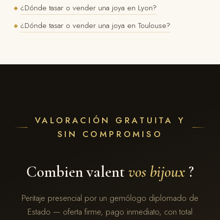
¿Dónde tasar o vender una joya en Lyon?
◆
¿Dónde tasar o vender una joya en Toulouse?
◆
VALORACIÓN GRATUITA Y
SIN COMPROMISO
Combien valent
vos bijoux
?
Peritaje presencial por un gemólogo diplomado de
Estado — oferta firme, pago inmediato, con total