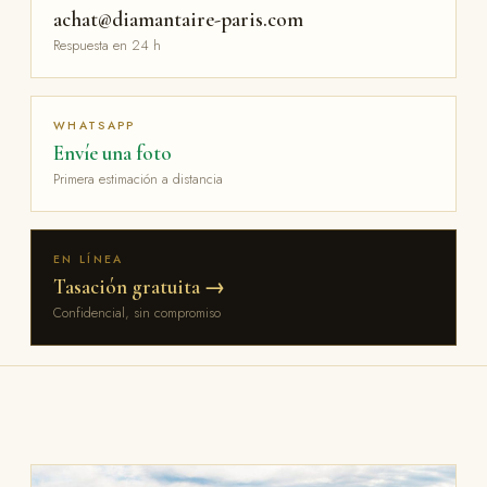
achat@diamantaire-paris.com
Respuesta en 24 h
WHATSAPP
Envíe una foto
Primera estimación a distancia
EN LÍNEA
Tasación gratuita →
Confidencial, sin compromiso