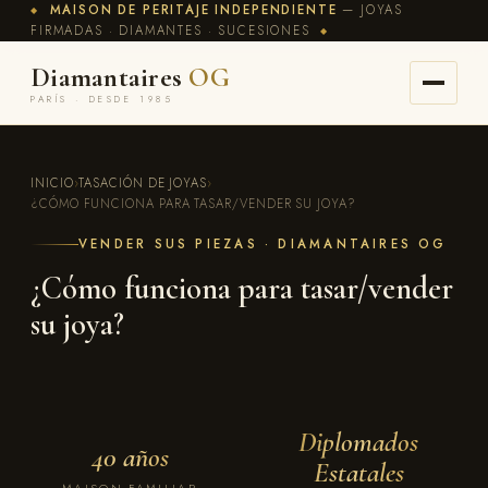
MAISON DE PERITAJE INDEPENDIENTE
— JOYAS
◆
FIRMADAS · DIAMANTES · SUCESIONES
◆
Diamantaires
OG
PARÍS · DESDE 1985
INICIO
›
TASACIÓN DE JOYAS
›
¿CÓMO FUNCIONA PARA TASAR/VENDER SU JOYA?
VENDER SUS PIEZAS · DIAMANTAIRES OG
¿Cómo funciona para tasar/vender
su joya?
Diplomados
40 años
Estatales