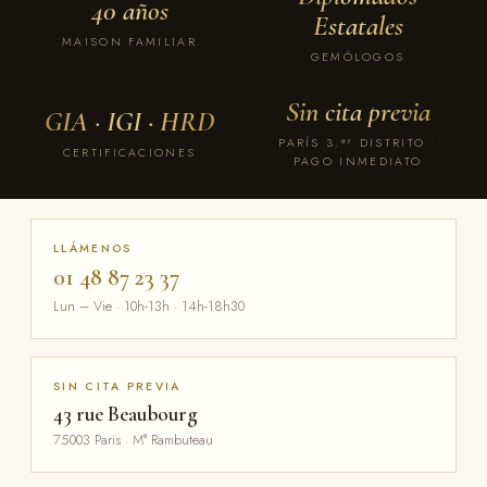
40 años
Estatales
MAISON FAMILIAR
GEMÓLOGOS
Sin cita previa
GIA · IGI · HRD
PARÍS 3.ᵉʳ DISTRITO ·
CERTIFICACIONES
PAGO INMEDIATO
LLÁMENOS
01 48 87 23 37
Lun – Vie · 10h-13h · 14h-18h30
SIN CITA PREVIA
43 rue Beaubourg
75003 Paris · M° Rambuteau