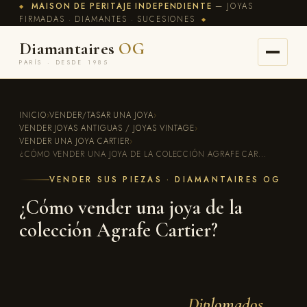
MAISON DE PERITAJE INDEPENDIENTE
— JOYAS
◆
FIRMADAS · DIAMANTES · SUCESIONES
◆
Diamantaires
OG
PARÍS · DESDE 1985
INICIO
›
VENDER/TASAR UNA JOYA
›
VENDER JOYAS ANTIGUAS / JOYAS VINTAGE
›
VENDER UNA JOYA CARTIER
›
¿CÓMO VENDER UNA JOYA DE LA COLECCIÓN AGRAFE CAR...
VENDER SUS PIEZAS · DIAMANTAIRES OG
¿Cómo vender una joya de la
colección Agrafe Cartier?
Diplomados