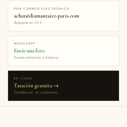
POR CORREO ELECTRÓNICO
achat@diamantaire-paris.com
Respuesta en 24 h
WHATSAPP
Envíe una foto
Primera estimación a distancia
EN LÍNEA
Tasación gratuita →
Confidencial, sin compromiso