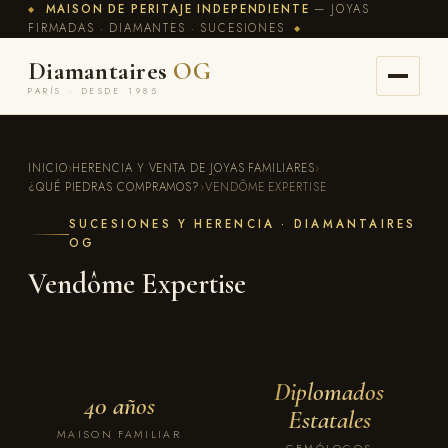
MAISON DE PERITAJE INDEPENDIENTE
— JOYAS
◆
FIRMADAS · DIAMANTES · SUCESIONES
◆
Diamantaires
OG
PARÍS · DESDE 1985
INICIO
›
HERENCIA Y VENTA DE JOYAS FAMILIARES
›
¿QUÉ PIEDRAS COMPRAMOS?
›
VENDÔME EXPERTISE
SUCESIONES Y HERENCIA · DIAMANTAIRES
OG
Vendôme Expertise
Diplomados
40 años
Estatales
MAISON FAMILIAR