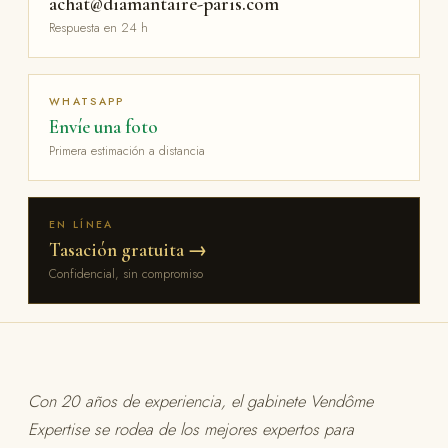
achat@diamantaire-paris.com
Respuesta en 24 h
WHATSAPP
Envíe una foto
Primera estimación a distancia
EN LÍNEA
Tasación gratuita →
Confidencial, sin compromiso
Con 20 años de experiencia, el gabinete Vendôme
Expertise se rodea de los mejores expertos para