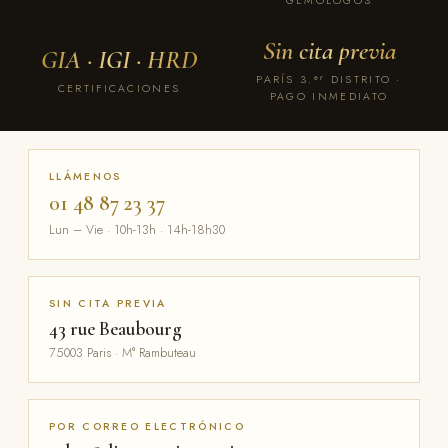
GEMÓLOGOS
Sin cita previa
GIA · IGI · HRD
PARÍS 3.ᵉʳ DISTRITO ·
CERTIFICACIONES
PAGO INMEDIATO
LLÁMENOS
01 48 87 23 37
Lun – Vie · 10h-13h · 14h-18h30
SIN CITA PREVIA
43 rue Beaubourg
75003 Paris · M° Rambuteau
POR CORREO ELECTRÓNICO