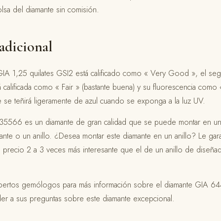
olsa del diamante sin comisión.
adicional
 GIA 1,25 quilates GSI2 está calificado como « Very Good », el se
á calificada como « Fair » (bastante buena) y su fluorescencia como «
te se teñirá ligeramente de azul cuando se exponga a la luz UV.
5566 es un diamante de gran calidad que se puede montar en una 
nte o un anillo. ¿Desea montar este diamante en un anillo? Le gara
n precio 2 a 3 veces más interesante que el de un anillo de diseñ
xpertos gemólogos para más información sobre el diamante GIA 
r a sus preguntas sobre este diamante excepcional.