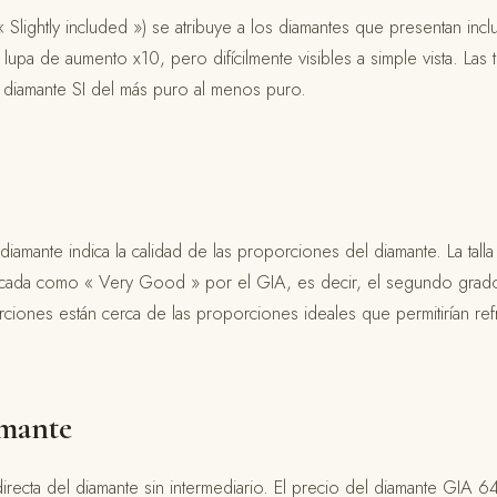
« Slightly included ») se atribuye a los diamantes que presentan incl
lupa de aumento x10, pero difícilmente visibles a simple vista. Las 
el diamante SI del más puro al menos puro.
del diamante indica la calidad de las proporciones del diamante. La tal
cada como « Very Good » por el GIA, es decir, el segundo grado 
rciones están cerca de las proporciones ideales que permitirían refr
amante
directa del diamante sin intermediario. El precio del diamante GI