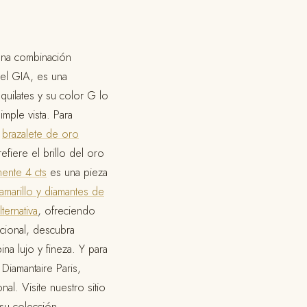
una combinación
r el GIA, es una
quilates y su color G lo
imple vista. Para
o
brazalete de oro
efiere el brillo del oro
ente 4 cts
es una pieza
amarillo y diamantes de
lternativa
, ofreciendo
icional, descubra
na lujo y fineza. Y para
Diamantaire Paris,
al. Visite nuestro sitio
su colección.