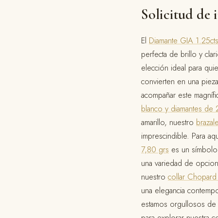
Solicitud de 
El
Diamante GIA 1.25ct
perfecta de brillo y cla
elección ideal para qui
convierten en una pieza
acompañar este magnífi
blanco y diamantes de 
amarillo, nuestro
brazal
imprescindible. Para aq
7,80 grs
es un símbolo 
una variedad de opcione
nuestro
collar Chopard
una elegancia contemp
estamos orgullosos de of
para explorar nuestra c