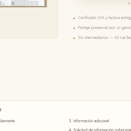
o
Certificado GIA y factura entre
◆
Peritaje presencial por un gem
◆
Sin intermediarios — 43 rue Bea
◆
E
 diamante
Información adicional
Solicitud de información sobre es