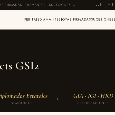
LUN – VIE 
AS FIRMADAS · DIAMANTES · SUCESIONES
◆
PERITAJE
DIAMANTES
JOYAS FIRMADAS
SUCESIONES
cts GSI2
iplomados Estatales
GIA · IGI · HRD
◆
GEMÓLOGOS
CERTIFICACIONES