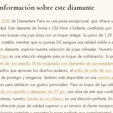
información sobre este diamante
s GSI2
de Diamantaire Paris es una pieza excepcional, que ofrece 
ridad. Este diamante de forma « Old Mine » brillante, certificado po
enes buscan una joya única con un toque vintage. Su peso de 1,25 
 notable, mientras que su pureza SI2 asegura una calidad visible a s
co diamante, explore nuestra selección de joyas refinadas. Nuestr
21grs
es una elección elegante para un toque de sofisticación. Si pr
ete de oro amarillo 18 kts engastado con diamantes de aproximadam
uellos que aprecian los diseños audaces, el
anillo de sello de oro 
de prestigio y elegancia. También está disponible en una
versión a
s para satisfacer sus gustos personales. Para un toque de lujo ad
 de oro amarillo y diamantes de 57 grs
, una obra de arte que combi
oránea, nuestro
Qeelin en oro blanco
es una elección perfecta. En 
recerle joyas de calidad superior y un servicio al cliente excepcion
olección completa y encontrar la pieza perfecta que complementará 