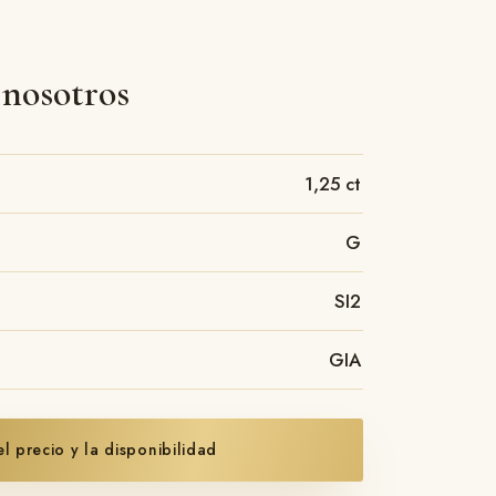
 nosotros
1,25 ct
G
SI2
GIA
 el precio y la disponibilidad