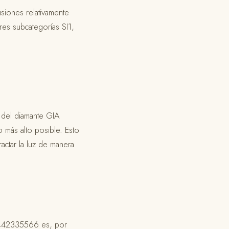
usiones relativamente
tres subcategorías SI1,
la del diamante GIA
más alto posible. Esto
actar la luz de manera
A 6442335566 es, por