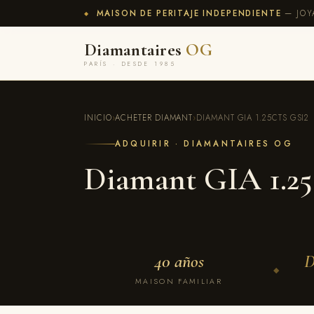
MAISON DE PERITAJE INDEPENDIENTE
— JOY
◆
Diamantaires
OG
PARÍS · DESDE 1985
INICIO
›
ACHETER DIAMANT
›
DIAMANT GIA 1.25CTS GSI2
ADQUIRIR · DIAMANTAIRES OG
Diamant GIA 1.25
40 años
D
◆
MAISON FAMILIAR