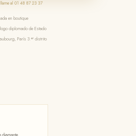
 llame al 01 48 87 23 37
gada en boutique
ólogo diplomado de Estado
ubourg, París 3.ᵉʳ distrito
te diamante