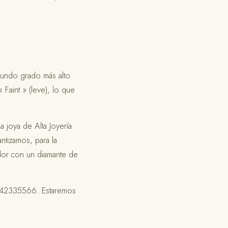
gundo grado más alto
 Faint » (leve), lo que
joya de Alta Joyería
ntizamos, para la
ador con un diamante de
6442335566. Estaremos