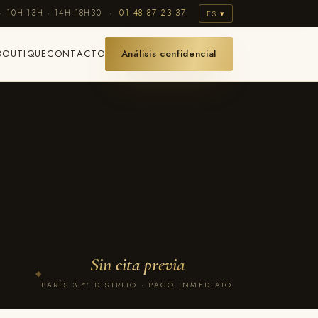
· 10H-13H · 14H-18H30 ·
01 48 87 23 37
ES ▾
BOUTIQUE
CONTACTO
Análisis confidencial
Sin cita previa
◆
PARÍS 3.ᵉʳ DISTRITO · PAGO INMEDIATO