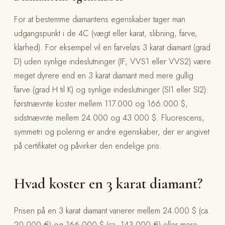
For at bestemme diamantens egenskaber tager man
udgangspunkt i de 4C (vægt eller karat, slibning, farve,
klarhed). For eksempel vil en farveløs 3 karat diamant (grad
D) uden synlige indeslutninger (IF, VVS1 eller VVS2) være
meget dyrere end en 3 karat diamant med mere gullig
farve (grad H til K) og synlige indeslutninger (SI1 eller SI2):
førstnævnte koster mellem 117.000 og 166.000 $,
sidstnævnte mellem 24.000 og 43.000 $. Fluorescens,
symmetri og polering er andre egenskaber, der er angivet
på certifikatet og påvirker den endelige pris.
Hvad koster en 3 karat diamant?
Prisen på en 3 karat diamant varierer mellem 24.000 $ (ca.
20.000 €) og 166.000 $ (ca. 143.000 €) eller mere,