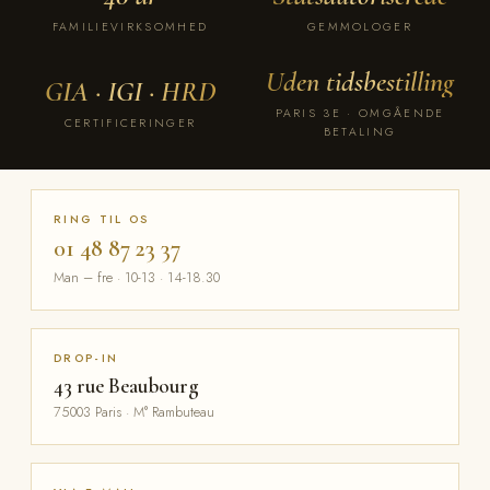
FAMILIEVIRKSOMHED
GEMMOLOGER
Uden tidsbestilling
GIA · IGI · HRD
PARIS 3E · OMGÅENDE
CERTIFICERINGER
BETALING
RING TIL OS
01 48 87 23 37
Man – fre · 10-13 · 14-18.30
DROP-IN
43 rue Beaubourg
75003 Paris · M° Rambuteau