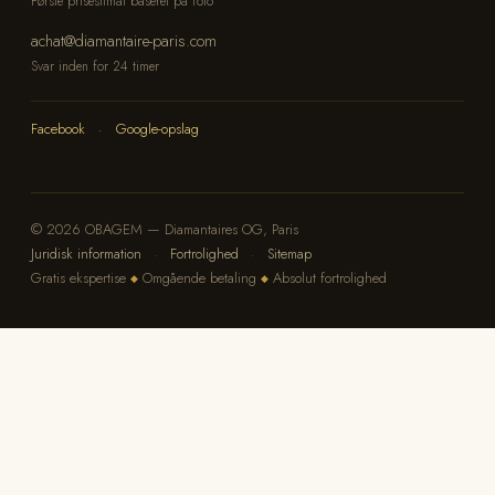
Første prisestimat baseret på foto
achat@diamantaire-paris.com
Svar inden for 24 timer
Facebook
·
Google-opslag
© 2026 OBAGEM — Diamantaires OG, Paris
Juridisk information
·
Fortrolighed
·
Sitemap
Gratis ekspertise
Omgående betaling
Absolut fortrolighed
◆
◆