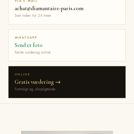
VIA E-MAIL
achat@diamantaire-paris.com
Svar inden for 24 timer
WHATSAPP
Send et foto
Første vurdering online
ONLINE
Gratis vurdering →
Fortroligt og uforpligtende