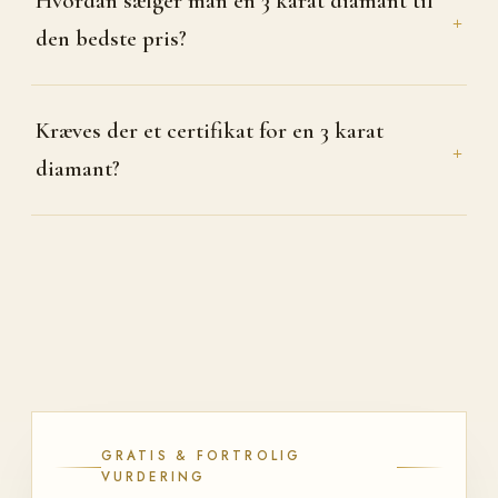
Hvordan sælger man en 3 karat diamant til
+
den bedste pris?
Kræves der et certifikat for en 3 karat
+
diamant?
GRATIS & FORTROLIG
VURDERING