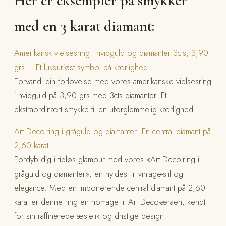
Her er eksempler på smykker
med en 3 karat diamant:
Amerikansk vielsesring i hvidguld og diamanter 3cts, 3,90
grs – Et luksuriøst symbol på kærlighed
Forvandl din forlovelse med vores amerikanske vielsesring
i hvidguld på 3,90 grs med 3cts diamanter. Et
ekstraordinært smykke til en uforglemmelig kærlighed.
Art Deco-ring i gråguld og diamanter: En central diamant på
2,60 karat
Fordyb dig i tidløs glamour med vores «Art Deco-ring i
gråguld og diamanter», en hyldest til vintage-stil og
elegance. Med en imponerende central diamant på 2,60
karat er denne ring en homage til Art Deco-æraen, kendt
for sin raffinerede æstetik og dristige design.