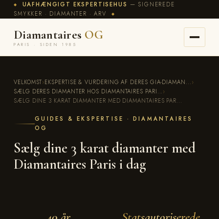
UAFHÆNGIGT EKSPERTISEHUS
— SIGNEREDE
◆
SMYKKER · DIAMANTER · ARV
◆
Diamantaires
OG
PARIS · SIDEN 1985
VELKOMST
›
EKSPERTISE & VURDERING AF DERES GIA-DIAMAN...
›
SÆLG DERES DIAMANTER HOS DIAMANTAIRES PARI...
›
SÆLG DINE 3 KARAT DIAMANTER MED DIAMANTAIRES PAR...
GUIDES & EKSPERTISE · DIAMANTAIRES
OG
Sælg dine 3 karat diamanter med
Diamantaires Paris i dag
40 år
Statsautoriserede