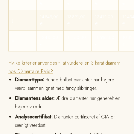
€
€
€
€
14 849,00
13 891,00
13 412,00
12 45
J
€
€
€
€
12 415,00
11 460,00
10 983,00
10 02
K
€
€
€
€
Hvilke kriterier anvendes til at vurdere en 3 karat diamant
hos Diamantaire Paris?
Diamanttype:
Runde brillant diamanter har højere
værdi sammenlignet med fancy slibninger.
Diamantens alder:
Ældre diamanter har generelt en
højere værdi.
Analysecertifikat:
Diamanter certificeret af GIA er
særligt værdsat.