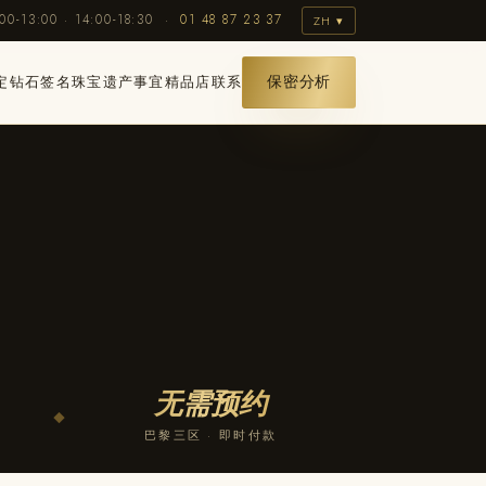
-13:00 · 14:00-18:30 ·
01 48 87 23 37
ZH ▾
定
钻石
签名珠宝
遗产事宜
精品店
联系
保密分析
无需预约
◆
巴黎三区 · 即时付款