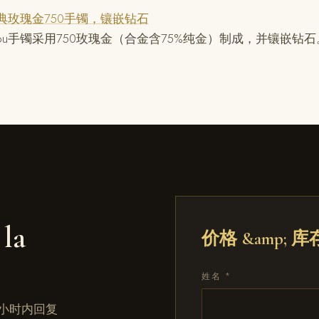
lou经典玫瑰金750手镯，镶嵌钻石
un clou手镯采用750玫瑰金（合金含75%纯金）制成，并镶嵌
 la
价格 &amp; 
姓名 *
小时内回复