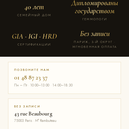
Дипломированы
40 лет
государством
СЕМЕЙНЫЙ ДОМ
ГЕММОЛОГИ
Без записи
GIA · IGI · HRD
ПАРИЖ, 3-Й ОКРУГ ·
СЕРТИФИКАЦИИ
МГНОВЕННАЯ ОПЛАТА
ПОЗВОНИТЕ НАМ
01 48 87 23 37
Пн – Пт · 10:00–13:00 · 14:00–18:30
БЕЗ ЗАПИСИ
43 rue Beaubourg
75003 Paris · M° Rambuteau