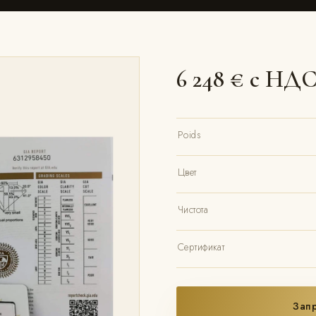
6 248 € с НД
Poids
Цвет
Чистота
Сертификат
Запр