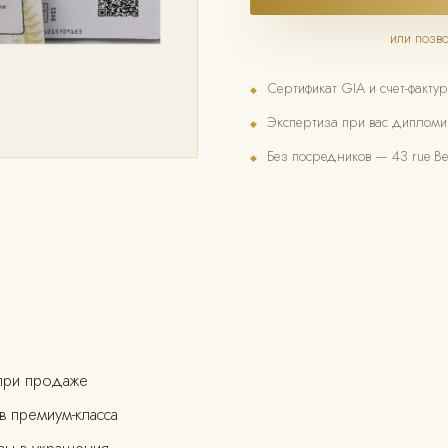
или позв
Сертификат GIA и счет-фактур
◆
Экспертиза при вас диплом
◆
Без посредников — 43 rue Bea
◆
при продаже
 премиум-класса