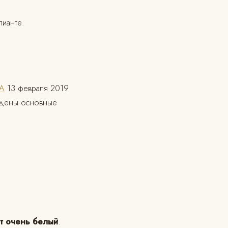
лианте.
IA
13 февраля 2019
едены основные
т очень белый
.