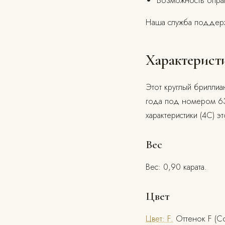
Возможность опра
Наша служба поддерж
Характерист
Этот круглый бриллиа
года под номером 63
характеристики (4C) э
Вес
Вес: 0,90 карата.
Цвет
Цвет: F.
Оттенок F (Co