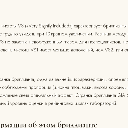
 чистоты VS («Very Slightly Included») характеризует бриллиант
 трудно увидеть при 10-кратном увеличении. Разница между 
 VS не заметна невооруженным глазом для неспециалистов, но
ровень чистоты VS1 имеет меньше включений, чем VS2, или о
Огранка бриллианта, одна из важнейших характеристик, определ
ко соблюдены пропорции (ширина площадки, высота короны, г
ломление света оптимальный эффект. Огранка бриллианта GIA
альный уровень оценки в рейтинговых шкалах лабораторий.
рмации об этом бриллианте