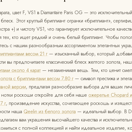
рата, цвет F, VS1 в Diamantaire Paris OG — это исключительны
 блеск. Этот круглый бриллиант огранки «бриллиант», сертиф
кстра +) и чистоту VS1, что гарантирует исключительное качест
тех, кто ищет редкий и очень белый бриллиант. Чтобы попо
тесь с нашим разнообразным ассортиментом элегантных укр
риллиантами весом 21 г
— изысканный выбор, который добавит
ли вы предпочитаете классический блеск желтого золота, на
нтами около 4 карат
— незаменимая вещь. Тем, кто ценит сме
золота с бриллиантами весом 7,80 г
— символ престижа и элега
ивной версии
, предлагая разнообразие выбора для ваших лич
 нотки роскоши откройте для себя наше
ожерелье Chopard и
7 г
, произведение искусства, сочетающее роскошь и изящест
ности наша
Qeelin из белого золота
— идеальный выбор. В Dia
едлагаем вам украшения высочайшего качества и исключительн
комиться с полной коллекцией и найти идеальное изделие, 