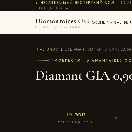
НЕЗАВИСИМЫЙ ЭКСПЕРТНЫЙ ДОМ
— ПОДП
◆
НАСЛЕДСТВА
◆
Diamantaires
OG
ЭКСПЕРТИЗА
БРИЛ
ПАРИЖ · С 1985 ГОДА
ГЛАВНАЯ
›
ACHETER DIAMANT
›
DIAMANT GIA 0,90 CARAT
ПРИОБРЕСТИ · DIAMANTAIRES O
Diamant GIA 0,90
40 лет
◆
СЕМЕЙНЫЙ ДОМ