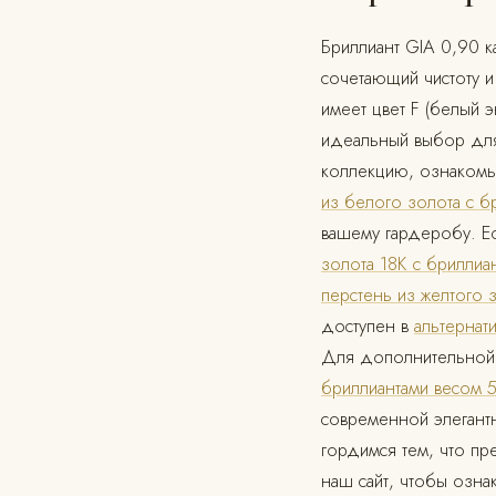
Бриллиант GIA 0,90 ка
сочетающий чистоту и
имеет цвет F (белый э
идеальный выбор для 
коллекцию, ознакомь
из белого золота с б
вашему гардеробу. Ес
золота 18К с бриллиа
перстень из желтого 
доступен в
альтернат
Для дополнительной
бриллиантами весом 5
современной элегант
гордимся тем, что пр
наш сайт, чтобы озна