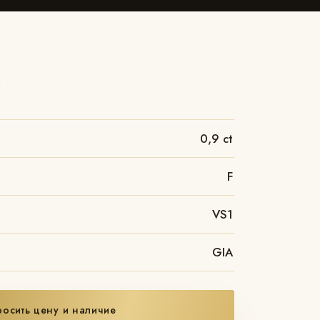
С
0,9 ct
F
VS1
GIA
осить цену и наличие