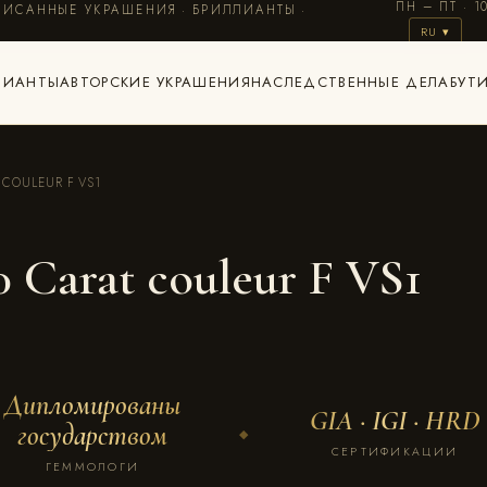
ПН – ПТ · 1
ИСАННЫЕ УКРАШЕНИЯ · БРИЛЛИАНТЫ ·
RU ▾
ЛИАНТЫ
АВТОРСКИЕ УКРАШЕНИЯ
НАСЛЕДСТВЕННЫЕ ДЕЛА
БУТ
 COULEUR F VS1
G
 Carat couleur F VS1
Дипломированы
GIA · IGI · HRD
государством
◆
СЕРТИФИКАЦИИ
ГЕММОЛОГИ