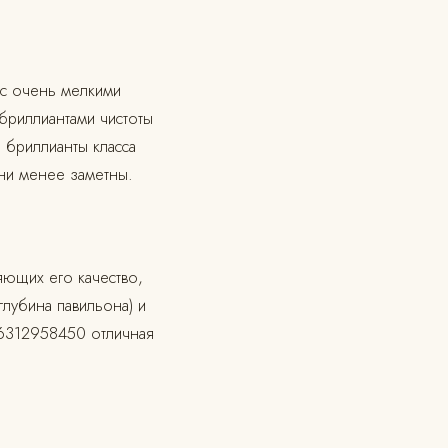
ы с очень мелкими
бриллиантами чистоты
 бриллианты класса
ни менее заметны.
яющих его качество,
лубина павильона) и
 6312958450 отличная