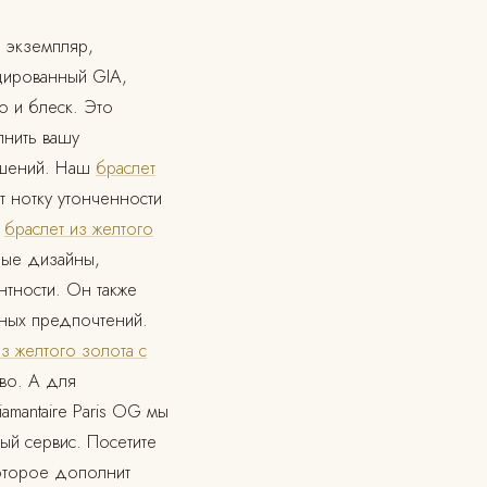
й экземпляр,
ицированный GIA,
во и блеск. Это
лнить вашу
ашений. Наш
браслет
 нотку утонченности
ш
браслет из желтого
лые дизайны,
нтности. Он также
ных предпочтений.
з желтого золота с
во. А для
mantaire Paris OG мы
ый сервис. Посетите
которое дополнит