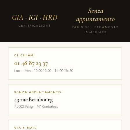
Senza
GIA · IGI · HRD
appuntamento
CERTIFICAZIONI
PARIS 3E · PAGAMENTO
IMMEDIATO
CI CHIAMI
01 48 87 23 37
Lun – Ven · 10:00-13:00 · 14:00-18:30
SENZA APPUNTAMENTO
43 rue Beaubourg
75003 Parigi · M° Rambuteau
VIA E-MAIL