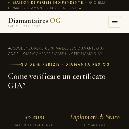
MAISON DI PERIZIE INDIPENDENTE
— GIOIELLI
◆
FIRMATI · DIAMANTI · SUCCESSIONI
◆
Diamantaires
OG
PARIS · DAL 1985
ACCOGLIENZA
›
PERIZIA E STIMA DEL SUO DIAMANTE GIA
›
COS'È IL GIA?
›
COME VERIFICARE UN CERTIFICATO GIA?
GUIDE & PERIZIE · DIAMANTAIRES OG
Come verificare un certificato
GIA?
40 anni
Diplomati di Stato
MAISON FAMILIARE
GEMMOLOGI