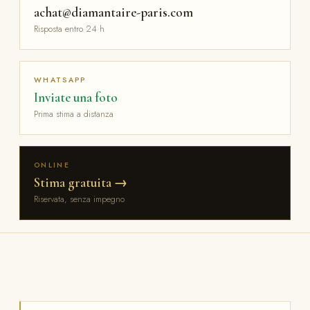
achat@diamantaire-paris.com
Risposta entro 24 h
WHATSAPP
Inviate una foto
Prima stima a distanza
ONLINE
Stima gratuita →
Riservata, senza impegno