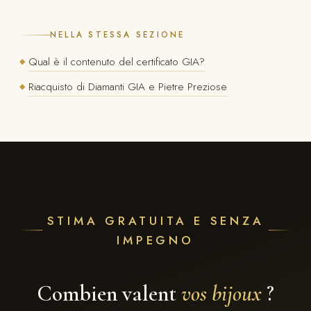
NELLA STESSA SEZIONE
Qual è il contenuto del certificato GIA?
◆
Riacquisto di Diamanti GIA e Pietre Preziose
◆
STIMA GRATUITA E SENZA
IMPEGNO
Combien valent
vos bijoux
?