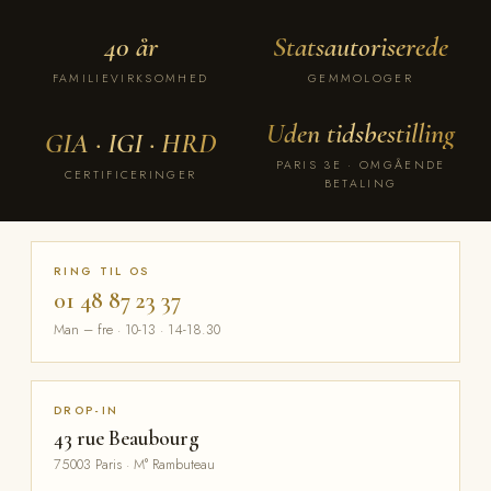
40 år
Statsautoriserede
FAMILIEVIRKSOMHED
GEMMOLOGER
Uden tidsbestilling
GIA · IGI · HRD
PARIS 3E · OMGÅENDE
CERTIFICERINGER
BETALING
RING TIL OS
01 48 87 23 37
Man – fre · 10-13 · 14-18.30
DROP-IN
43 rue Beaubourg
75003 Paris · M° Rambuteau