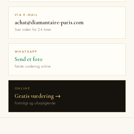
VIA E-MAIL
achat@diamantaire-paris.com
Svar inden for 24 timer
WHATSAPP
Send et foto
Første vurdering online
ONLINE
Gratis vurdering →
Fortroligt og uforpligtende