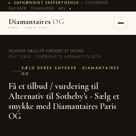
UAFHÆNGIGT EKSPERTISEHUS
— SIGNEREDE
◆
SMYKKER · DIAMANTER · ARV
◆
Diamantaires
OG
PARIS · SIDEN 1985
VELKOMST
›
SÆLG/FÅ VURDERET ET SMYKKE
›
FÅ ET TILBUD / VURDERING TIL ALTERNATIV TIL SOTH...
SÆLG DERES SMYKKER · DIAMANTAIRES
OG
Få et tilbud / vurdering til
Alternativ til Sotheby's - Sælg et
smykke med Diamantaires Paris
OG