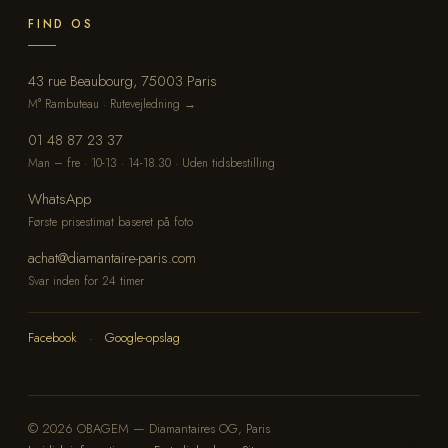
FIND OS
43 rue Beaubourg, 75003 Paris
M° Rambuteau · Rutevejledning →
01 48 87 23 37
Man – fre · 10-13 · 14-18.30 · Uden tidsbestilling
WhatsApp
Første prisestimat baseret på foto
achat@diamantaire-paris.com
Svar inden for 24 timer
Facebook
·
Google-opslag
© 2026 OBAGEM — Diamantaires OG, Paris