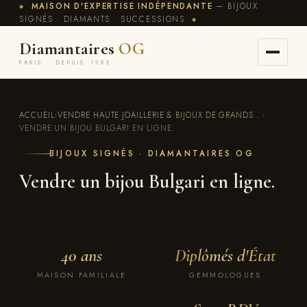
MAISON D'EXPERTISE INDÉPENDANTE
— BIJOUX
◆
SIGNÉS · DIAMANTS · SUCCESSIONS
◆
Diamantaires
OG
PARIS · DEPUIS 1985
ACCUEIL
›
VENDRE HAUTE JOAILLERIE & BIJOUX DE GRANDS...
›
VENDRE UN BIJOU BULGARI EN LIGNE.
BIJOUX SIGNÉS · DIAMANTAIRES OG
Vendre un bijou Bulgari en ligne.
40 ans
Diplômés d'État
MAISON FAMILIALE
GEMMOLOGUES