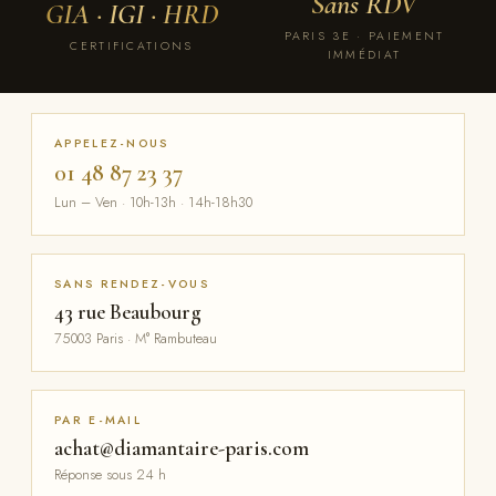
Sans RDV
GIA · IGI · HRD
PARIS 3E · PAIEMENT
CERTIFICATIONS
IMMÉDIAT
APPELEZ-NOUS
01 48 87 23 37
Lun – Ven · 10h-13h · 14h-18h30
SANS RENDEZ-VOUS
43 rue Beaubourg
75003 Paris · M° Rambuteau
PAR E-MAIL
achat@diamantaire-paris.com
Réponse sous 24 h