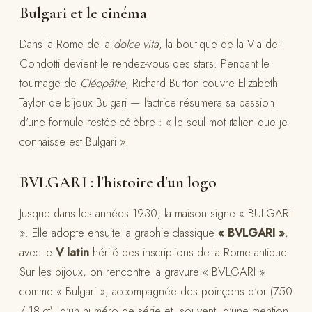
Bulgari et le cinéma
Dans la Rome de la
dolce vita
, la boutique de la Via dei
Condotti devient le rendez-vous des stars. Pendant le
tournage de
Cléopâtre
, Richard Burton couvre Elizabeth
Taylor de bijoux Bulgari — l'actrice résumera sa passion
d'une formule restée célèbre : « le seul mot italien que je
connaisse est Bulgari ».
BVLGARI : l'histoire d'un logo
Jusque dans les années 1930, la maison signe « BULGARI
». Elle adopte ensuite la graphie classique
« BVLGARI »
,
avec le
V latin
hérité des inscriptions de la Rome antique.
Sur les bijoux, on rencontre la gravure « BVLGARI »
comme « Bulgari », accompagnée des poinçons d'or (750
/ 18 ct), d'un numéro de série et, souvent, d'une mention